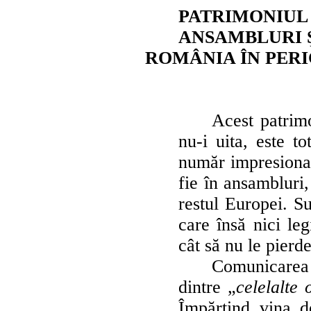
PATRIMONIUL 
ANSAMBLURI 
ROMÂNIA ÎN PER
Acest patrimo
nu-i uita, este t
număr impresionan
fie în ansambluri,
restul Europei. S
care însă nici leg
cât să nu le pierd
Comunicarea d
dintre „
celelalte 
Împărţind vina deo