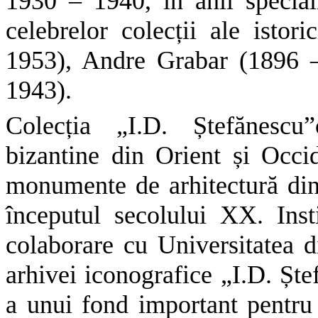
1930 – 1940, în anii special
celebrelor colecții ale istor
1953), Andre Grabar (1896 
1943).
Colecția „I.D. Ștefănesc
bizantine din Orient și Occi
monumente de arhitectură di
începutul secolului XX. Inst
colaborare cu Universitatea d
arhivei iconografice „I.D. Ște
a unui fond important pentru