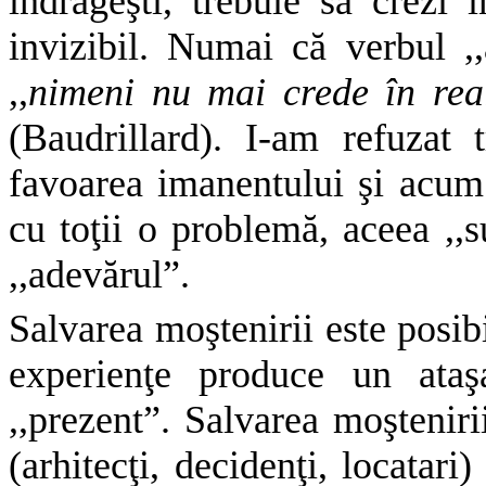
îndrăgeşti, trebuie să crezi î
invizibil. Numai că verbul ,,
,,
nimeni nu mai crede în real 
(Baudrillard). I-am refuzat t
favoarea imanentului şi acum
cu toţii o problemă, aceea ,,s
,,adevărul”.
Salvarea moştenirii este posibi
experienţe produce un ataş
,,prezent”. Salvarea moştenirii
(arhitecţi, decidenţi, locatar