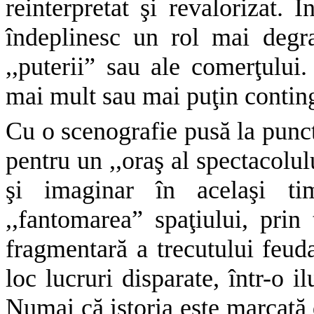
reinterpretat şi revalorizat. În
îndeplinesc un rol mai degra
,,puterii” sau ale comerţului.
mai mult sau mai puţin continge
Cu o scenografie pusă la punct,
pentru un ,,oraş al spectacolulu
şi imaginar în acelaşi ti
,,fantomarea” spaţiului, prin 
fragmentară a trecutului feuda
loc lucruri disparate, într-o i
Numai că istoria este marcată d