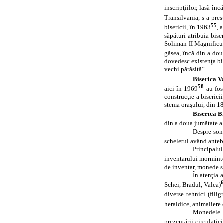
inscripţiilor, lasă în
Transilvania, s‑a pres
55
bisericii, în 1963
, 
săpături atribuia bis
Soliman II Magnificul
găsea, încă din a dou
dovedesc existenţa bis
vechi părăsită”.
Biserica V
58
aici în 1969
au fos
construcţie a biserici
stema oraşului, din 1
Biserica B
din a doua jumătate a
Despre son
scheletul având anteb
Principalul
inventarului mormintel
de inventar, monede 
În atenţia 
Schei, Bradul, Valea)
diverse tehnici (fili
heraldice, animaliere 
Monedele d
prezentării circulaţie