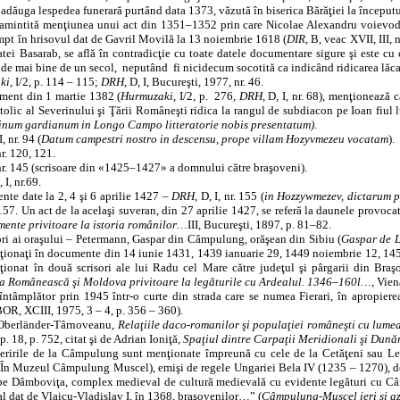
 adăuga lespedea funerară purtând data 1373, văzută în biserica Bărăţiei la început
 amintită menţiunea unui act din 1351–1352 prin care Nicolae Alexandru voievod 
sumpt în hrisovul dat de Gavril Movilă la 13 noiembrie 1618 (
DIR
,
B, veac XVII, III, 
tei Basarab, se află în contradicţie cu toate datele documentare sigure şi este cu 
de mai bine de un secol,
neputând
fi nicidecum socotită ca indicând ridicarea lăca
ki
, I/2, p. 114 – 115;
DRH
, D, I, Bucureşti, 1977, nr. 46.
ment din 1 martie 1382 (
Hurmuzaki
, I/2, p.
276
, DRH
, D, I, nr. 68), menţionează 
atolic al Severinului şi Ţării Româneşti ridica la rangul de subdiacon pe Ioan fiu
inum gardianum in Longo Campo litteratorie nobis presentatum)
.
I, nr. 94 (
Datum campestri nostro in descensu, prope villam Hozyvmezeu vocatam
).
nr. 120, 121.
nr. 145 (scrisoare din «1425–1427» a domnului către braşoveni).
, I, nr.69.
te date la 2, 4 şi 6 aprilie 1427 –
DRH
, D, I, nr. 155 (
in Hozzywmezev, dictarum 
. 157. Un act de la acelaşi suveran, din 27 aprilie 1427, se referă la daunele prov
gmente privitoare la istoria românilor…
III, Bucureşti, 1897, p. 81–82.
ri ai oraşului – Petermann, Gaspar din Câmpulung, orăşean din Sibiu (
Gaspar de L
ţionaţi în documente din 14 iunie 1431, 1439 ianuarie 29, 1449 noiembrie 12, 145
onat în două scrisori ale lui Radu cel Mare către judeţul şi pârgarii din Bra
a Românească şi Moldova privitoare la legăturile cu Ardealul. 1346–160l…
, Vie
 întâmplător prin 1945 într‑o curte din strada care se numea Fierari, în apropie
BOR, XCIII, 1975, 3 – 4, p. 356 – 360).
 Oberländer‑Târnoveanu,
Relaţiile daco‑romanilor şi populaţiei româneşti cu lume
p. 18, p. 752, citat şi de Adrian Ioniţă,
Spaţiul dintre Carpaţii Meridionali şi Dunăr
eririle de la Câmpulung sunt menţionate împreună cu cele de la Cetăţeni sau Ler
 În Muzeul Câmpulung Muscel), emişi de regele Ungariei Bela IV (1235 – 1270), d
 pe Dâmboviţa, complex medieval de cultură medievală cu evidente legături cu Câmp
al dat de Vlaicu‑Vladislav I, în 1368, braşovenilor…” (
Câmpulung‑Muscel ieri şi az