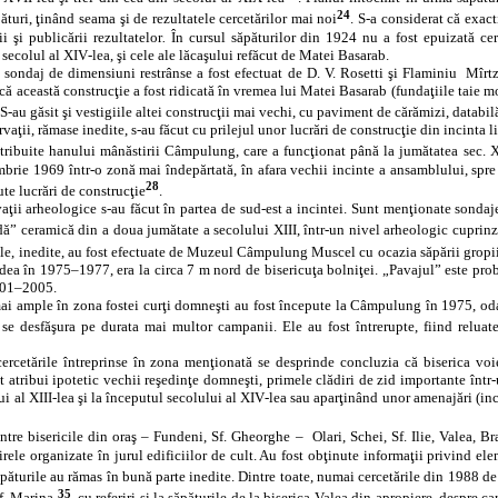
24
ături, ţinând seama şi de rezultatele cercetărilor mai noi
. S‑a considerat că exact
ii şi publicării rezultatelor
.
În cursul săpăturilor din 1924 nu a fost epuizată cercet
n secolul al XIV‑lea, şi cele ale lăcaşului refăcut de Matei Basarab.
sondaj de dimensiuni restrânse a fost efectuat de D. V. Rosetti şi Flaminiu
Mîrtz
 că această construcţie a fost ridicată în vremea lui Matei Basarab (fundaţiile taie m
 S‑au găsit şi vestigiile altei construcţii mai vechi, cu paviment de cărămizi, datab
vaţii, rămase inedite, s‑au făcut cu prilejul unor lucrări de construcţie din incint
tribuite hanului mânăstirii Câmpulung, care a funcţionat până la jumătatea sec. 
rie 1969 într‑o zonă mai îndepărtată, în afara vechii incinte a ansamblului, spre no
28
te lucrări de construcţie
.
aţii arheologice s‑au făcut în partea de sud‑est a incintei. Sunt menţionate sondaje 
dă”
ceramică din a doua jumătate a secolului XIII, într‑un nivel arheologic cupri
le, inedite, au fost efectuate de Muzeul Câmpulung Muscel cu ocazia săpării gropii 
edea în 1975–1977, era la circa 7 m nord de bisericuţa bolniţei. „Pavajul” este pro
001–2005.
ai ample în zona fostei curţi domneşti au fost începute la Câmpulung în 1975, odat
 se desfăşura pe durata mai multor campanii. Ele au fost întrerupte, fiind relu
ercetările întreprinse în zona menţionată se desprinde concluzia că biserica voie
ot atribui ipotetic vechii reşedinţe domneşti, primele clădiri de zid importante înt
ui al XIII‑lea şi la începutul secolului al XIV‑lea sau aparţinând unor amenajări (incl
ntre bisericile din oraş – Fundeni, Sf. Gheorghe –
Olari, Schei, Sf. Ilie, Valea, 
irele organizate în jurul edificiilor de cult. Au fost obţinute informaţii privind el
păturile au rămas în bună parte inedite. Dintre toate, numai cercetările din 1988 de 
35