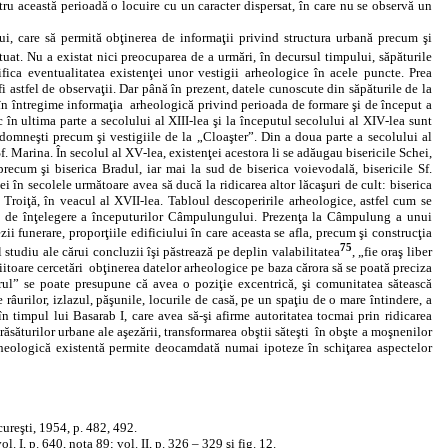
tru această perioadă o locuire cu un caracter dispersat, în care nu se observă un
ui, care să permită obţinerea de informaţii privind structura urbană precum şi
ectuat. Nu a existat nici preocuparea de a urmări, în decursul timpului, săpăturile
rifica eventualitatea existenţei unor vestigii arheologice în acele puncte. Prea
fi astfel de observaţii. Dar până în prezent, datele cunoscute din săpăturile de la
 în întregime informaţia
arheologică privind perioada de formare şi de început a
 în ultima parte a secolului al XIII‑lea şi la începutul secolului al XIV‑lea sunt
 domneşti precum şi vestigiile de la „Cloaşter”. Din a doua parte a secolului al
. Marina. În secolul al XV‑lea, existenţei acestora li se adăugau bisericile Schei,
 precum şi biserica Bradul, iar mai la sud de biserica voievodală, bisericile Sf.
 în secolele următoare avea să ducă la ridicarea altor lăcaşuri de cult: biserica
 Troiţă, în veacul al XVII‑lea. Tabloul descoperirile arheologice, astfel cum se
ului de înţelegere a începuturilor Câmpulungului. Prezenţa la Câmpulung a unui
zii funerare, proporţiile edificiului în care aceasta se afla, precum şi construcţia
75
 studiu ale cărui concluzii îşi păstrează pe deplin valabilitatea
, „fie oraş liber
itoare cercetări
obţinerea datelor arheologice pe baza cărora să se poată preciza
terul” se poate presupune că avea o poziţie excentrică, şi comunitatea sătească
râurilor, izlazul, păşunile, locurile de casă, pe un spaţiu de o mare întindere, a
 timpul lui Basarab I, care avea să‑şi afirme autoritatea tocmai prin ridicarea
răsăturilor urbane ale aşezării, transformarea obştii săteşti
în obşte a moşnenilor
 arheologică existentă permite deocamdată numai ipoteze în schiţarea aspectelor
ucureşti, 1954, p. 482, 492.
l. I, p. 640, nota 89; vol. II, p. 326 – 329 şi fig. 12.