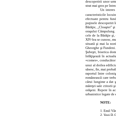
descoperirii unor urm
strat mai gros pe între
Un interes 
caracteristicile locu
efectuate pentru fund
puţinele descoperiri î
Bărăţie, „Cloaşter” şi
oraşului Câmpulung. În
cele de la Bărăţie şi
XIV‑lea se cunosc, mul
situată şi mai la nor
Gheorghe şi Fundeni. T
Şubeşti, biserica dom
înfăţişează în actual
«comes», conducător po
unui al doilea edifici
săsesc, fie, mai proba
raportul între coloni
românească care trebui
cărui lungime a dat ş
măreţei sale ctitorii 
orăşeni. Repere în ac
urbanistice legate de e
NOTE:
1. Emil Vâ
2. Vezi D. 