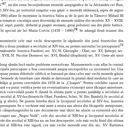
67
ă”
, iar din zona înconjurătoare monede anepigrafice de la Alexandru cel Bun,
al XIV‑lea, pe teritoriul oraşului s‑au găsit: o monedă tătărească, aspru de argint
90) aflate în morminte la biserica Valea şi de la ţarii de la Târnovo Mihail III
 remarcat circulaţia unei diversităţi de monede străine din secolele XV – XVIII,
l: aspri, parale, dirhemi şi piaştri otomani, groşi polonezi sau din ţările baltice,
70
, în special ale lui Matia Corvin (1458 – 1490)
. Se adaugă două tezaure din
mormintele cele mai vechi descoperite în săpăturile din jurul bisericilor din
72
 din a doua jumătate a secolului al XIV‑lea, au permis autorului lor presupuneri
rmătoarele: biserica Fundeni, sec. XV, Sf. Gheorghe – Olari, sec. XV, Şubeşti, sec.
ec. XVII, Sf. Nicolae Domnesc sec. XVI, Bradul (dispărută) sec. XV. Urme ale unor
pulung rămân încă multe probleme nerezolvate. Monumentele s‑au aflat în centrul
incipala preocupare a fost concentrată asupra necropolelor cu inventarul lor. Una
ropuse pentru diferitele edificii se bazează pe data celor mai vechi monede găsite
Semnele de întrebare care rămân se datorează în primul rând modului în care au
ărăţie şi pentru cercetările din 1958 de la „Cloaşter”. Pentru celelalte cazuri nu
ură s‑a putut verifica peste tot eventualitatea existenţei unor lăcaşuri anterioare,
rică voievodală poate fi datată în ultima parte a primei jumătăţi a secolului al
ecolul al XV‑lea (bisericile Olari, Fundeni, Schei, Sf. Ilie, Bradul), în secolul al
g şi altele). Ne putem întreba dacă la începutul secolului al XIV‑lea, înaintea
e presupune fie o vechime mai mare a unuia sau altuia din lăcaşurile menţionate,
tii câmpulungenilor la care documente mai târzii fac aluzie ca existentă aici din
Cloaşter sau „Negru Vodă”, cele din secolul al XIII‑lea şi începutul secolului al
e din secolul al XIII‑lea nu au fost descoperite, cele mai vechi fiind din ultima
olul al XIII‑lea este sigură, cea mai veche monedă este din sec. XV. Raritatea