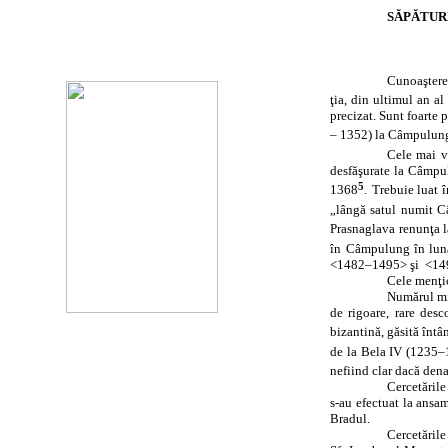
SĂPĂTUR
Cunoaşterea
ţia, din ultimul an a
precizat. Sunt foarte 
– 1352) la Câmpulung
Cele mai v
desfăşurate la Câmpul
5
1368
.
Trebuie luat î
„lângă satul numit 
Prasnaglava renunţa l
în Câmpulung în lun
<1482–1495> şi
<14
Cele menţio
Numărul mic
de rigoare, rare des
bizantină, găsită întâ
de la Bela IV (1235–
nefiind clar dacă den
Cercetările
s‑au efectuat la ansam
Bradul.
Cercetăril