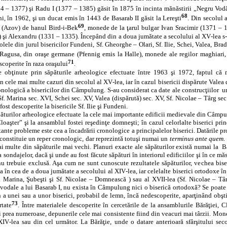
64 – 1377) şi Radu I (1377 – 1385) găsit în 1875 în incinta mănăstirii „Negru Vod
68
i, în 1962, şi un ducat emis în 1443 de Basarab II găsit la Lereşti
. Din secolul 
69
 (Azov) de hanul Bird‑i‑Bek
, monede de la ţarul bulgar Ivan Sracimir (1371 – 13
şi Alexandru (1331 – 1335). Începând din a doua jumătate a secolului al XV‑lea s‑a
lele din jurul bisericilor Fundeni, Sf. Gheorghe – Olari, Sf. Ilie, Schei, Valea, Bradu
n Ragusa, din oraşe germane (Pfennig emis la Halle), monede ale regilor maghiari
71
scoperite în raza oraşului
.
le obţinute prin săpăturile arheologice efectuate între 1963 şi 1972, faptul că 
n cele mai multe cazuri din secolul al XV‑lea, iar în cazul bisericii dispărute Valea
onologică a bisericilor din Câmpulung. S‑au considerat ca date ale construcţiilor
u
 Sf. Marina sec. XVI, Schei sec. XV, Valea (dispărută) sec. XV, Sf. Nicolae – Târg s
fost descoperite la bisericile Sf. Ilie şi Fundeni.
ăturilor arheologice efectuate la cele mai importante edificii medievale din Câm
Cloaşter” şi la ansamblul fostei reşedinţe domneşti; în cazul celorlalte biserici pr
ante probleme este cea a încadrării cronologice a principalelor biserici. Datările p
constituie un reper cronologic, dar reprezintă totuşi numai un
terminus ante quem
.
ai multe din săpăturile mai vechi. Planuri exacte ale săpăturilor există numai la
B
ondajelor, dacă şi unde au fost făcute săpături în interiorul edificiilor şi în ce măs
nu trebuie exclusă. Aşa cum ne sunt cunoscute rezultatele săpăturilor, vechea bise
a în cea de a doua jumătate a secolului al XIV‑lea, iar celelalte biserici ortodoxe în s
f. Marina, Şubeşti şi Sf. Nicolae – Domnească ) sau al XVII‑lea (Sf. Nicolae – Târ
oievodale a lui Basarab I, nu exista în Câmpulung nici o biserică ortodoxă? Se poat
in a unei sau a unor biserici, probabil de lemn, încă nedescoperite, aparţinând obş
73
rtate
. Între materialele descoperite în cercetările de la ansamblurile Bărăţiei, 
 prea numeroase, depunerile cele mai consistente fiind din veacuri mai târzii. Moned
XIV‑lea sau din cel următor. La Bărăţie, unde o datare anterioară sfârşitului sec