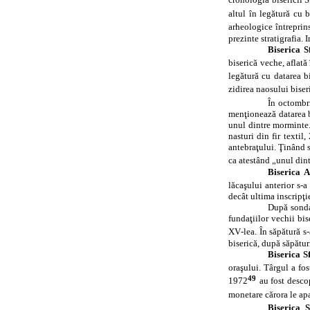
cronologia bisericii 
altul în legătură cu 
arheologice întreprin
prezinte stratigrafia. 
Biserica S
biserică veche, aflată
legătură cu datarea b
zidirea naosului biser
În octombri
menţionează datarea b
unul dintre morminte.
nasturi din fir textil
antebraţului. Ţinând 
ca atestând „unul din
Biserica
A
lăcaşului anterior s‑
decât ultima inscripţi
După sondaj
fundaţiilor vechii bis
XV‑lea. În săpătură s
biserică, după săpătur
Biserica Sf
oraşului. Târgul a fo
49
1972
au fost desco
monetare cărora le ap
Biserica S