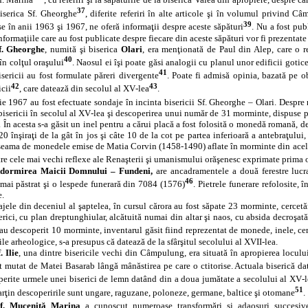
Sf. Marina
, cu referiri şi la săpăturile de la biserica Valea din apropiere, despre ca
37
biserica Sf. Gheorghe
, diferite referiri în alte articole şi în volumul privind 
39
se în anii 1963 şi 1967, ne oferă informaţii despre aceste săpături
. Nu a fost pub
Informaţiile care au fost publicate despre fiecare din aceste săpături vor fi prezentat
f. Gheorghe
, numită şi biserica
Olari
, era menţionată de Paul din Alep, care o r
40
 în colţul oraşului
. Naosul ei îşi poate găsi analogii cu planul unor edificii gotice 
41
isericii au fost formulate păreri divergente
. Poate fi admisă opinia, bazată pe ob
42
43
icii
, care datează din secolul al XV‑lea
.
e 1967 au fost efectuate sondaje în incinta bisericii Sf. Gheorghe – Olari. Despre re
isericii în secolul al XV‑lea şi descoperirea unui număr de 31 morminte, dispuse pe
 În acesta s‑a găsit un inel pentru a cărui placă a fost folosită o monedă romană, 
, 20 înşiraţi de la gât în jos şi câte 10 de la cot pe partea inferioară a antebraţul
seama de monedele emise de Matia Corvin (1458-1490) aflate în morminte din acelaşi 
tre cele mai vechi reflexe ale Renaşterii şi umanismului orăşenesc exprimate prim
dormirea Maicii Domnului – Fundeni,
are ancadramentele a două ferestre lucr
46
a mai păstrat şi o lespede funerară din 7084 (1576)
. Pietrele funerare refolosite, 
e.
ele din deceniul al şaptelea, în cursul cărora au fost săpate 23 morminte, cercetăr
erici, cu plan dreptunghiular, alcătuită numai din altar şi naos, cu absida decroşată
‑au descoperit 10 morminte, inventarul găsit fiind reprezentat de monede, inele, ce
ile arheologice, s‑a presupus că datează de la sfârşitul secolului al XVII‑lea.
. Ilie
, una dintre bisericile vechi din Câmpulung, era situată în apropierea locului
st mutat de Matei Basarab lângă mânăstirea pe care o ctitorise. Actuala biserică d
perite urmele unei biserici de lemn datând din a doua jumătate a secolului al XV‑
51
arţin descoperirile sunt ungare, raguzane, poloneze, germane, baltice şi otomane
.
f. Muceniţă
Marina
a cunoscut numeroase transformări şi adaosuri succesive. 