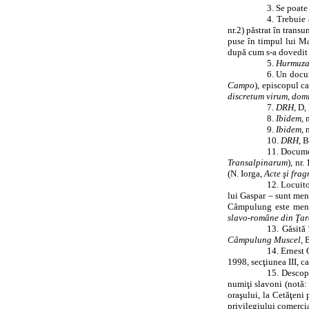
3. Se poate
4. Trebuie
nr.2) păstrat în tran
puse în timpul lui Ma
după cum s‑a dovedit 
5.
Hurmuza
6. Un docu
Campo
), episcopul c
discretum virum, dom
7.
DRH
, D, 
8.
Ibidem
, 
9.
Ibidem
, 
10.
DRH
, B
11. Documen
Transalpinarum
), nr
(N. Iorga,
Acte şi fra
12. Locuito
lui Gaspar – sunt men
Câmpulung este menţi
slavo‑române din Ţar
13. Găsită
Câmpulung Muscel
, 
14. Ernest
1998, secţiunea III, ca
15. Descop
numiţi slavoni (notă:
oraşului, la Cetăţeni
privilegiului comerci