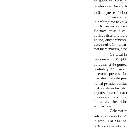
Sf. Iacob cel Mare, t
conduse de Dinu V. Ros
amănunţite se află în 
Cercetările
în prelungirea navei a
mutări succesive; s‑a 
ale navei, puse în val
obţinut date privind c
gotică, ancadramente,
descoperite în număr 
mai mare măsură, prob
Cu totul in
Săpăturile lui Virgil 
bolovani şi de gunoaie
centrală şi 37 m în ce
bisericii, spre vest, î
mai ales piese de pia
numai pe mici porţiun
distinse două faze de 
ar putea data cel mai 
prima celei de a doua 
din zonă au fost rid
sau parţiale.
Cele mai nu
sub conducerea lui Vi
în secolul al XIX-lea
refăcute în secolul al