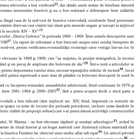
25
itatea releveului a fost verificată
, dar rămân unele semne de întrebare datorită
area interiorului bisericii şi nu a fost realizată o diferenţiere între zidăriile
u lângă casa de la sud‑vest de biserica voievodală, rezultatele fiind prezentate
orminte dintr‑un vast cimitir laic datat prin monede ungare şi turceşti la mijlocul
26
ilă în secolele XIV – XV”
.
a liceului „Dinicu Golescu” în perioada 1960 – 1969. Între urmele descoperite sunt
27
XVIII
. Un raport de informare a fost întocmit asupra unui sondaj întreprins de
rd‑est, pentru verificarea eventualităţii existenţei unor vestigii într‑un loc în
efectuate în 1968 şi 1969, care ”au surprins, în poziţie stratigrafică, în incinta
29
nzând şi un pavaj de amploare din bolovani de râu”
. Într‑o notă a articolului se
30
pentru depozitarea varului stins, necesar reparaţiilor zidului de incintă
; locul
babil partea superioară a unui strat de pământ cu bolovani descoperit în zonă în
ă cu începerea restaurării ansamblului arhitectural, fiind continuate în 1976 şi
32
ate între 1981–1984 şi 2000–2005
, fără a putea acoperi decât o mică parte a
vodală a fost ridicată către mijlocul sec. XIV, fiind, împreună cu resturile de
r‑un spaţiu cu urme de locuire din perioade precedente, inclusiv urme databile în
usiv zidării de proporţii reduse) care s‑ar putea datora activităţii constructorilor
33
Bradul, Sf. Marina – au fost efectuate săpături şi sondaje arheologice
, având în
emente de ritual funerar şi un bogat material care ilustrează cultura materială din
34
la biserica Fundeni fac obiectul unui studiu aflat sub tipar
. Un articol privind
36