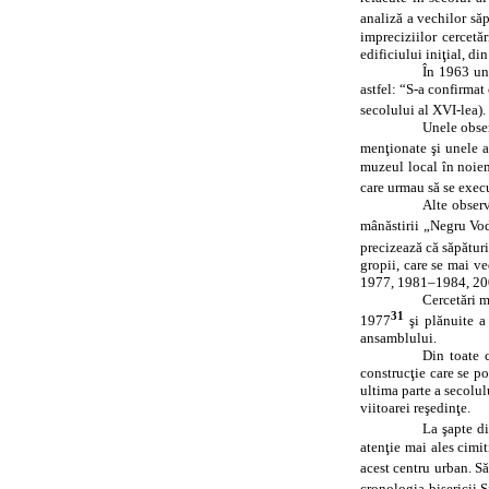
analiză a vechilor săp
impreciziilor cercetăr
edificiului iniţial, di
În 1963 un 
astfel: “S‑a confirmat
secolului al XVI‑lea).
Unele obser
menţionate şi unele a
muzeul local în noiemb
care urmau să se execu
Alte observ
mânăstirii „Negru Vo
precizează că săpături
gropii, care se mai v
1977, 1981–1984, 2
Cercetări m
31
1977
şi plănuite a
ansamblului.
Din toate c
construcţie care se p
ultima parte a secolul
viitoarei reşedinţe.
La şapte di
atenţie mai ales cimit
acest centru urban. Să