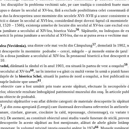
că loc discuţiilor în problema vechimii sale, pe care tradiţia o consideră foarte mar
upus o datare în secolul al XV-lea, fără a exclude posibilitatea celei consemnată de 
au dus la descoperirea unor morminte din secolele XVI–XVII şi a unor consistente ur
ericii o datare în secolul al XVI-lea, considerând drept dovezi faptul că mormintel
, 1520 – 1566), existenţa urmelor de locuire din secolul al XV-lea care exclud exist
56
a jumătate a secolului al XIV-lea, biserica Valea
. Săpăturile, nu îndeajuns de ex
ericii în prima jumătate a secolului al XVI-lea, dar ea ar putea avea o vechime mai 
57
alea (Vovidenia)
, una dintre cele mai vechi din Câmpulung
, demolată în 1902, s
t descoperite în morminte
podoabe – cercei, mărgele – şi monede emise de ţarul 
i în a doua jumătate a secolului al XIV‑lea. În pronaosul bisericii a fost descoperit
810.
59
radul,
dărâmată la rândul ei în anul 1903, era situată în partea de vest a oraşului
60
 secolului al XV‑lea
,
iar în interior s‑a găsit cu multă vreme în urmă o piatră fune
dajele de la
biserica Schei
, situată în partea de nord a oraşului, a fost publicată
61
raţele îndoite spre umeri
.
 obiectiv care a fost urmărit prin toate aceste săpături, efectuate în necropolele
or, obiectele rezultate îmbogăţind patrimoniul muzeului din oraş. În articole publica
sau obiecte de podoabă.
autorului săpăturilor s‑au aflat diferite categorii de materiale descoperite în săpătu
63
, şi din zona apropiată (Lereşti) care ilustrează dezvoltarea orfevreriei în atelierel
granare, cizelare, gravare, ciocănire la cald, repoussage, cloisonnage), cu variate 
etc). De asemeni, au constituit obiectul unui studiu vasele funerare de sticlă, prove
escoperite în aceste săpături au fost menţionate, alături de altele găsite întâmp
66
i monetare, în volumul privind istoria oraşului apărut în 1974
. Monede româneşti 