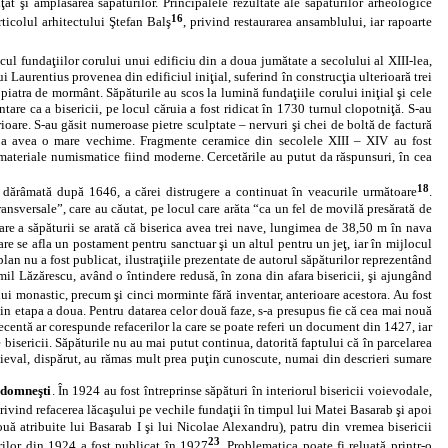
ţat şi amplasarea săpăturilor. Principalele rezultate ale săpăturilor arheologice
16
rticolul arhitectului Ştefan Balş
, privind restaurarea ansamblului, iar rapoarte
ocul fundaţiilor corului unui edificiu din a doua jumătate a secolului al XIII‑lea,
Laurentius provenea din edificiul iniţial, suferind în construcţia ulterioară trei
 piatra de mormânt. Săpăturile au scos la lumină fundaţiile corului iniţial şi cele
tare ca a bisericii, pe locul căruia a fost ridicat în 1730 turnul clopotniţă. S‑au
ioare. S‑au găsit numeroase pietre sculptate – nervuri şi chei de boltă de factură
d a avea o mare vechime. Fragmente ceramice din secolele XIII – XIV au fost
ateriale numismatice fiind moderne. Cercetările au putut da răspunsuri, în cea
18
e dărâmată după 1646, a cărei distrugere a continuat în veacurile următoare
.
ansversale”, care au căutat, pe locul care arăta “ca un fel de movilă presărată de
tare a săpăturii se arată că biserica avea trei nave, lungimea de 38,50 m în nava
re se afla un postament pentru sanctuar şi un altul pentru un jeţ, iar în mijlocul
 plan nu a fost publicat, ilustraţiile prezentate de autorul săpăturilor reprezentând
mil Lăzărescu, având o întindere redusă, în zona din afara bisericii, şi ajungând
lui monastic, precum şi cinci morminte fără inventar, anterioare acestora. Au fost
din etapa a doua. Pentru datarea celor două faze, s‑a presupus fie că cea mai nouă
recentă ar corespunde refacerilor la care se poate referi un document din 1427, iar
 bisericii. Săpăturile nu au mai putut continua, datorită faptului că în parcelarea
val, dispărut, au rămas mult prea puţin cunoscute, numai din descrieri sumare
 domneşti
. În 1924 au fost întreprinse săpături în interiorul bisericii voievodale,
privind refacerea lăcaşului pe vechile fundaţii în timpul lui Matei Basarab şi apoi
ouă atribuite lui Basarab I şi lui Nicolae Alexandru), patru din vremea bisericii
23
rilor din 1924 a fost publicat în 1927
. Problematica poate fi reluată printr-o