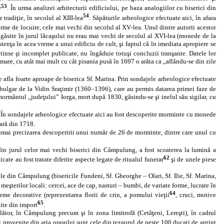
53
e
. În urma analizei arhitecturii edificiului, pe baza analogiilor cu biserici din
54
tradiţie, în secolul al XIII-lea
. Săpăturile arheologice efectuate aici, în afara
me de locuire, cele mai vechi din secolul al XV‑lea. Unul dintre autorii acestor
e găsite în jurul lăcaşului nu erau mai vechi de secolul al XVI-lea (monede de la
enţa în acea vreme a unui edificiu de cult, şi faptul că în imediata apropiere se
tinse şi incomplet publicate, nu îngăduie totuşi concluzii tranşante. Datele lor
mare, cu atât mai mult cu cât pisania pusă în 1697 o arăta ca „aflându-se din zile
e afla foarte aproape de biserica Sf. Marina. Prin sondajele arheologice efectuate
bulgar de la Vidin Sraţimir (1360–1396), care au permis datarea primei faze de
 mormântul „judeţului” Iorga, mort după 1830, găsindu‑se şi inelul său sigilar, cu
. În sondajele arheologice efectuate aici au fost descoperite morminte cu monede
rară din 1718.
 numai precizarea descoperirii unui număr de 26 de morminte, dintre care unul cu
 din jurul celor mai vechi biserici din Câmpulung, a fost scoaterea la lumină a
62
te au fost tratate diferite aspecte legate de ritualul funerar
şi de unele piese
rile din Câmpulung (bisericile Fundeni, Sf. Gheorghe – Olari, Sf. Ilie, Sf. Marina,
e meşterilor locali: cercei, ace de cap, nasturi – bumbi, de variate forme, lucrate în
64
teme decorative (reprezentarea florii de crin, a pomului vieţii
, cruci, motive
65
nite din import
.
lător, în Câmpulung precum şi în zona limitrofă (Cetăţeni, Lereşti), în cadrul
provenite din aria oraşului sunt cele din tezaurul de peste 100 ducaţi de argint