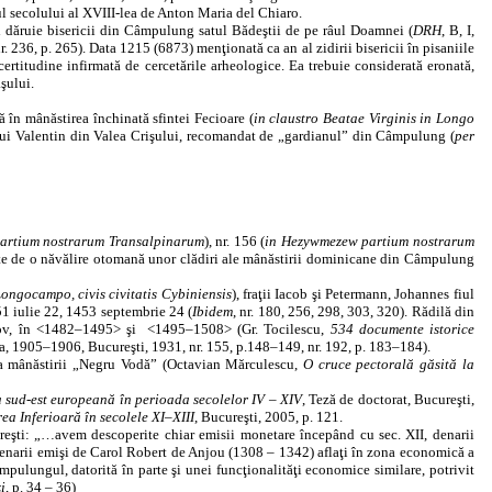
ul secolului al XVIII‑lea de Anton Maria del Chiaro.
dăruie bisericii din Câmpulung satul Bădeştii de pe râul Doamnei (
DRH
, B, I,
nr. 236, p. 265). Data 1215 (6873) menţionată ca an al zidirii bisericii în pisaniile
certitudine infirmată de cercetările arheologice. Ea trebuie considerată eronată,
şului.
că în mânăstirea închinată sfintei Fecioare (
in claustro Beatae Virginis in Longo
l lui Valentin din Valea Crişului, recomandat de „gardianul” din Câmpulung (
per
partium nostrarum Transalpinarum
), nr. 156 (
in Hezywmezew partium nostrarum
ocate de o năvălire otomană unor clădiri ale mânăstirii dominicane din Câmpulung
ongocampo, civis civitatis Cybiniensis
), fraţii Iacob şi Petermann, Johannes fiul
1 iulie 22, 1453 septembrie 24 (
Ibidem
, nr. 180, 256, 298, 303, 320). Rădilă din
şov, în <1482–1495> şi
<1495–1508> (Gr. Tocilescu,
534 documente istorice
na, 1905–1906, Bucureşti, 1931, nr. 155, p.148–149, nr. 192, p. 183–184).
rea mânăstirii „Negru Vodă” (Octavian Mărculescu,
O cruce pectorală găsită la
a sud‑est europeană în perioada secolelor IV – XIV
, Teză de doctorat, Bucureşti,
ea Inferioară în secolele XI–XIII
, Bucureşti, 2005, p. 121.
eşti: „…avem descoperite chiar emisii monetare începând cu sec. XII, denarii
enarii emişi de Carol Robert de Anjou (1308 – 1342) aflaţi în zona economică a
ulungul, datorită în parte şi unei funcţionalităţi economice similare, potrivit
i
, p. 34 – 36)