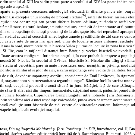
e din secolul al XIII‑lea şi din prima parte a secolului al XIV‑lea poate indica pen
aga arie a aşezării.
aparte ar prezenta cercetarea arheologică efectuată în diferite puncte ale
oraşul
74
inţelor. Cu excepţia unui sondaj de proporţii reduse
, astfel de lucrări nu s‑au ef
aţiile unor construcţii sau pentru diferite lucrări edilitare, putându‑se astfel ve
ntâmplătoare, cu totul izolate, amintite mai sus, arată cât de importante ar fi putut 
 din zona reşedinţe domneşti precum şi de la alte şapte biserici reprezintă aproape
 stadiul actual al cercetării arheologice urmele şi edificiile de zid care se cunosc
, cu câteva sute de metri mai spre sud, urme de locuire în zona viitoarei reşedinţe
t mai la nord, mormintele de la biserica Valea şi urme de locuire în zona bisericii Sf
d, Sf. Ilie, cam la mijlocul distanţei între Bărăţie şi vechea biserică voievodală,
oate acestea configurau întinderea oraşului, în care probabila creştere a populaţiei
nească Sf. Nicolae în secolul al XVI‑lea; bisericile Sf. Nicolae din Târg şi Sfânta
ul stadiu al cercetării, pare să arate necesitatea unor nuanţări în privinţa mod
litic şi militar al saşilor de aici, a cărui importanţă este vădită de calitatea lespe
u de cult, dovedesc importanţa aşezării, considerată de Emil Lăzărescu, în rigurosul
bil, oraş autonom sub suzeranitatea regatului ungar”. Rămâne încă în sarcina unor vi
ştii saşi, ocupând probabil o zonă situată în jurul Bărăţiei, faţă de care „Cloaş
e să se fi aflat aici din timpuri imemoriale, stăpânind munţii, pădurile, prundurile 
i numele localităţii. Cuprinderea Câmpulungului între hotarele Ţării Româneşti în
şi prin stabilirea aici a unei reşedinţe voievodale, putea avea ca urmare accentuarea t
eastă evoluţie sunt bisericile de zid, centre ale viitoarelor cartiere. Informaţia
tapele iniţiale ale evoluţiei oraşului.
rtosu,
Din sigilografia Moldovei şi Ţării Româneşti
, în
DIR
,
Introducere
, vol. II, B
Onciul,
Scrieri istorice,
ediţie critică îngrijită de A. Sacerdoţeanu, Bucureşti, 1968, vo