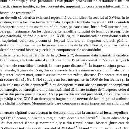
urnul clopotniţă şi casa parohială. Desfăşurarea procesului de restaurare a influen
etti, rămase inedite, au fost prezentate, împreună cu cercetarea arhitecturii, în a
17
dosarul de restaurare
.
 au dovedit că biserica existentă reprezintă corul, ridicat în secolul al XV‑lea, în l
cestuia, care a fost mai târziu dărâmată. Lespedea tombală din anul 1300 a comitelui 
descoperit o criptă cu oseminte reînhumate, pe care a stat, într‑o fază intermediară,
oare prin restaurare. Au fost descoperite temeliile turnului de lemn, cu aceeaşi orien
asa parohială, datând din secolul al XVII‑lea, mult modificată de transformări ulter
 capiteluri, colonete, precum şi
lespezi funerare, un fragment refolosit părân
destul de mic; cea mai veche monedă este una de la Vlad Dracul, cele mai multe m
lemelor privind biserica şi celelalte componente ale ansamblului.
suficiente au fost săpăturile de la
„Cloaşter”
, denumire dată mânăstirii catolic
Drăghiceanu, efectuate între 4 şi 10 noiembrie 1924, au constat în “câteva şanţuri tr
19
”, urmele temeliilor bisericii, în mare parte distruse
. În foarte succinta prezen
le laterale, lăţimea de 15 m, din care navele laterale măsurau câte 3 m. În absida ma
n faţa unei lespezi mari, urmele a cinci morminte zidite, distruse. Din păcate, nici un
tră scoase din săpătură. Noi sondaje au fost întreprinse în 1958 de Ion Barnea şi E
20
i la cele mai vechi depuneri
. S‑au descoperit resturi ale construcţiilor complexu
construcţie, construcţiile din prima fază fiind dărâmate înainte de începerea celor 
târziu din prima jumătate a sec. XVI şi prima din secolul precedent, fie că faza mai 
jumătăţi a sec. XIV. S‑au descoperit fragmente de nervuri de factură gotică atribuite
icate clădiri moderne. Monumentele care compuneau acest important ansamblu medie
meroase săpături s‑au efectuat în decursul timpului la
ansamblul fostei reşedinţe
21
rgil Drăghiceanu, publicate sumar, cu patru decenii mai târziu
. Ele au adus date 
. Au fost atunci săpate şi mormintele, şase din timpul primei biserici (între care d
22
 XVII‑lea şi trei din cea din secolul al XIX‑lea
. Planul întocmit în urma săpătu