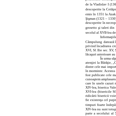
de la Vladislav I (13
descoperite la Cetăţen
emis în 1351 la Azak
Şişman (1321 – 1330) 
descoperite în necropo
grosetto şi taleri di
secolul al XVII‑lea de
Informaţii
Câmpulung
datează î
privind încadrarea cr
XVI, Sf. Ilie sec. XV,
lăcaşuri anterioare au 
În urma săp
atenţiei la Bărăţie, „
dintre cele mai import
în morminte. Acestea 
fost publicate cele m
cunoaştem amplasarea s
care în unele cazuri 
XIV‑lea, biserica Vale
XVI‑lea (bisericile S
ridicării bisericii v
fie existenţa cel puţ
timpuri foarte îndepă
XIV‑lea nu sunt totuşi
parte a secolului al 