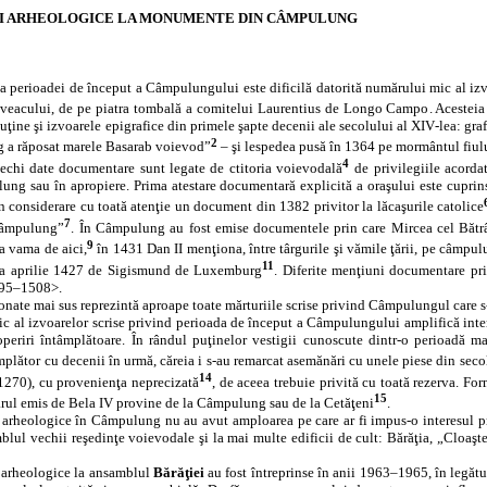
I ARHEOLOGICE LA MONUMENTE DIN CÂMPULUNG
 perioadei de început a Câmpulungului este dificilă datorită numărului mic al izvoar
l veacului, de pe piatra tombală a comitelui Laurentius de Longo Campo. Acesteia i
puţine şi izvoarele epigrafice din primele şapte decenii ale secolului al XIV‑lea: g
2
 a răposat marele Basarab voievod”
– şi lespedea pusă în 1364 pe mormântul fiul
4
echi date documentare sunt legate de ctitoria voievodală
de privilegiile acord
ung sau în apropiere. Prima atestare documentară explicită a oraşului este cuprinsă
n considerare cu toată atenţie un document din 1382 privitor la lăcaşurile catolice
7
Câmpulung”
.
În Câmpulung au fost emise documentele prin care Mircea cel Bătrân
9
a vama de aici,
în 1431 Dan II menţiona, între târgurile şi vămile ţării, pe câmp
11
a aprilie 1427 de Sigismund de Luxemburg
. Diferite menţiuni documentare pr
95–1508>.
nate mai sus reprezintă aproape toate mărturiile scrise privind Câmpulungul care s‑
 al izvoarelor scrise privind perioada de început a Câmpulungului amplifică intere
coperiri întâmplătoare. În rândul puţinelor vestigii cunoscute dintr‑o perioadă 
mplător cu decenii în urmă, căreia i s‑au remarcat asemănări cu unele piese din seco
14
1270), cu provenienţa neprecizată
, de aceea trebuie privită cu toată rezerva. F
15
arul emis de Bela IV provine de la Câmpulung sau de la Cetăţeni
.
 arheologice în Câmpulung nu au avut amploarea pe care ar fi impus-o interesul pre
blul vechii reşedinţe voievodale şi la mai multe edificii de cult: Bărăţia, „Cloaşt
e arheologice la ansamblul
Bărăţiei
au fost întreprinse în anii 1963–1965, în legătur