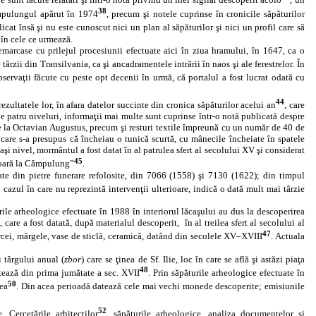
re sunt făcute relatări şi într‑o notă privind un inel sigilar descoperit acolo
, un
38
Câmpulungul apărut în 1974
, precum şi notele cuprinse în cronicile săpăturilor
licat însă şi nu este cunoscut nici un plan al săpăturilor şi nici un profil care să
e în cele ce urmează.
emarcase cu prilejul procesiunii efectuate aici în ziua hramului, în 1647, ca o
târzii din Transilvania, ca şi ancadramentele intrării în naos şi ale ferestrelor. În
servaţii făcute cu peste opt decenii în urmă, că portalul a fost lucrat odată cu
44
zultatele lor, în afara datelor succinte din cronica săpăturilor acelui an
, care
 patru niveluri, informaţii mai multe sunt cuprinse într‑o notă publicată despre
de la Octavian Augustus, precum şi resturi textile împreună cu un număr de 40 de
ui, care s‑a presupus că încheiau o tunică scurtă, cu mânecile încheiate în spatele
nivel, mormântul a fost datat în al patrulea sfert al secolului XV şi considerat
45
a oară la Câmpulung”
.
ate din pietre funerare refolosite, din 7066 (1558) şi 7130 (1622);
din timpul
în cazul în care nu reprezintă intervenţii ulterioare, indică o dată mult mai târzie
ile arheologice efectuate în 1988 în interiorul lăcaşului au dus la descoperirea
, care a fost datată, după materialul descoperit,
în al treilea sfert al secolului al
47
rcei, mărgele, vase de sticlă, ceramică, datând din secolele XV–XVIII
. Actuala
 târgului anual (
zbor
) care se ţinea de Sf. Ilie, loc în care se află şi astăzi piaţa
48
atează din prima jumătate a sec. XVII
. Prin săpăturile arheologice efectuate în
50
lea
. Din acea perioadă datează cele mai vechi monede descoperite; emisiunile
52
Cercetările arhitecţilor
, săpăturile arheologice, analiza documentelor şi