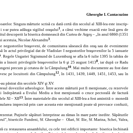
Gheorghe I. Cantacuzino
elor. Singura mărturie scrisă cu dată certă din secolul al XIII‑lea este inscrip­
1
 s‑ar putea adăuga sigiliul oraşului
, a cărui vechime exactă este însă greu de
rafitul descoperit la biserica domnească din Curtea de Argeş – „în anul 6860 (1351
3
ui acestuia, Nicolae Alexandru
.
ate negustorilor braşoveni, de comunitatea săsească din oraş sau de evenimente
 în actul privilegial dat de Vladislav I negustorilor braşovenilor la 5 ianuarie
6
. Regele Ungariei Sigismund de Luxemburg se afla la 6 iulie 1395 în tabăra de
8
 a înnoit privilegiile braşovenilor la 6 şi 25 august 1413
, iar după ce Radu
10
ulungeni precum şi cetatea de la Câmpulung
. Mai multe documente au fost date
12
ivesc pe locuitorii din Câmpulung
, în 1431, 1439, 1449, 1451, 1453, sau în
au păstrat din secolele XIV şi XV.
sul dovezilor arheologice. Între aceste mărturii pot fi menţionate, cu rezervele
mai îndepărtată a Evului Mediu a fost menţionată o cruce pectorală de factură
13
lele XI – XII
. Între materialele din secolul al XIII‑lea a fost amintită o
monedă
ormularea imprecisă prin care aceasta este menţionată poate să provoace confuzii,
zentat. Puţinele săpături întreprinse au rămas în mare parte inedite. Săpăturile
erul”, bisericile Fundeni, Sf. Gheorghe –
Olari, Sf. Ilie, Sf. Marina, Schei, Valea,
ă cu restaurarea ansamblului, cu cele trei edificii importante: biserica închinată