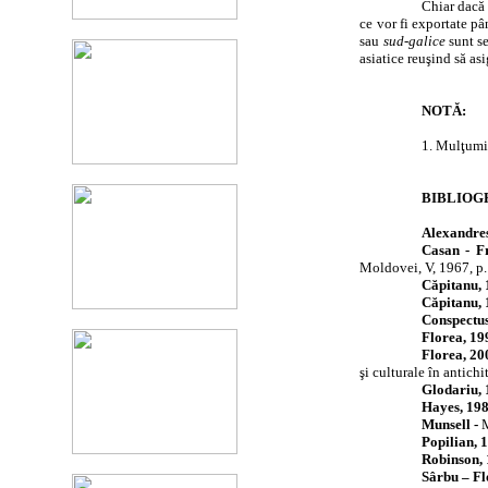
Chiar dacă 
ce vor fi exportate pâ
sau
sud-galice
sunt s
asiatice reuşind să as
NOTĂ:
1. Mulţumi
BIBLIOG
Alexandres
Casan - F
Moldovei, V, 1967, p.
Căpitanu, 
Căpitanu, 
Conspectu
Florea, 19
Florea, 20
şi culturale în antich
Glodariu, 
Hayes, 198
Munsell -
M
Popilian, 
Robinson, 
Sârbu – Fl