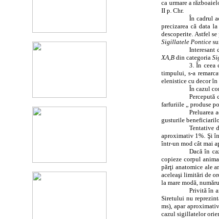
ca urmare a războaielo
II p. Chr.
În cadrul a
precizarea că data la
descoperite. Astfel se
Sigillatele Pontice
su
Interesant 
XA,B
din categoria
Si
3. În ceea 
timpului, s-a remarca
elenistice cu decor în
În cazul co
Percepută c
farfuriile „ produse p
Preluarea a
gusturile beneficiarilo
Tentative d
aproximativ 1%. Şi în 
într-un mod cât mai a
Dacă în ca
copieze corpul animalu
părţi anatomice ale a
aceleaşi limitări de or
la mare modă, numărul
Privită în 
Siretului nu reprezint
ms), apar aproximativ 
cazul sigillatelor ori