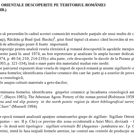
E ORIENTALE DESCOPERITE PE TERITORIUL ROMÂNIEI
HR.)
să prezentăm în cadrul acestei comunicări rezultatele parţiale ale unui studiu de c
1
aţi), Răcătău şi Brad (jud. Bacău)
, ştiut fiind faptul că atunci când încercăm să rec
tă de arheologie poate fi foarte
importantă.
spoziţie pentru analiză vesela elenistică şi romană descoperită în aşezările menţion
perite pană în anul 1974, au fost repertoriate şi analizate în ampla lucrare dedicat
4, p. 40-54, 210, 214-219) o alta parte, cele descoperite în davele de la Poiana şi 
03, p. 321-334), însă o mare parte din materialul studiat este inedit.
e parcursul expunerii doar vesela de import de epocă romană şi anume
sigillatele 
area formelor, identificarea claselor ceramice din care fac parte şi a zonelor de prov
ea cronologică;
ele asupra culturii materiale a geto-dacilor;
rminarea formelor, identificarea
grupelor ceramice şi încadrarea cronologică am 
o
”, (Hayes 1985); The Athenian Agora. Pottery of the roman period (Robinson 1959
ata
and red slip pottery
in the north pontic region (a short bibliografical surve
 Chart”
(Munsell 1994).
e epocă romană analizată aparţine urmatoarelor grupe de sigillate: Sigillate Orient
stus – sec. II p. Chr.) ce provine din zona occidentală a Asiei Mici, divizată
- 
 - în două serii tipologice :
sigillate orientale B1
(
Augustus - jumătatea sec. I p. 
rretini, imită în faza iniţială formele arretine, iar centrul sau centrele de producţie