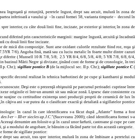
nea îngroşată şi rotunjită, peretele îngust, drept sau arcuit, mulură în zona de
artea inferioară a vasului şi
- în cazul formei 58, varianta timpurie -
decorul în
spre interior, cu câte două linii fine, incizate, pe exterior şi interior, în zona de
und diferind prin caracteristicile marginii: margine îngustă, arcuită şi încadrată
ră cu două linii fine incizate.
r de mică din compoziţie. Sunt arse oxidant culorile rezultate fiind roz, roşu şi
7.5YR 7/6). Angoba fină, mată sau cu luciu metalic în foarte multe dintre cazuri
ţe diferite ( Munsell 10 R 7/8, 5/8;
2.5 YR 8/4, 6/8, 5/8, 4/8; 5 YR 7/8, 6/8, 6/4,
 din bazinul Mării Negre şi divizate, ţinând cont de forme şi de cronologie, în trei
II p. Chr
.);
sigillate pontice B
(
de la mijlocul sec. II p. Chr.
);
sigillate pontice C
(
u specific decorul realizat în tehnica barbotinei de pe cupe şi kantharoi şi modul
.
necunoscute. Deşi este o prezenţă obişnuită pe parcursul perioadei cuprinse între
fixeze originile ei într-un anumit sit sau măcar zonă. Lipsesc date consistente cu
ate susţine cu certitudine existenţa unei producţii proprii de ceramică de lux în
n câţiva ani s-ar putea da o clasificare exactă şi detaliată a sigillatelor pontice
inologie: în cazul în care identificarea s-a făcut după „Atlante” forma a fost
es I-er – III-er siecles ap.J.C.
”(Suceveanu 2000); când identificarea formei s-a
ceeaşi denumire am folosit-o şi în cazul unor farfurii, castroane şi cupe pe care
lei, şi a modului de angobare, le bănuim ca făcând parte tot din această categorie.
e forme de sigillate pontice:
 drept sau arcuit, tras spre interior, mulură în zona de îmbinare a peretelui cu