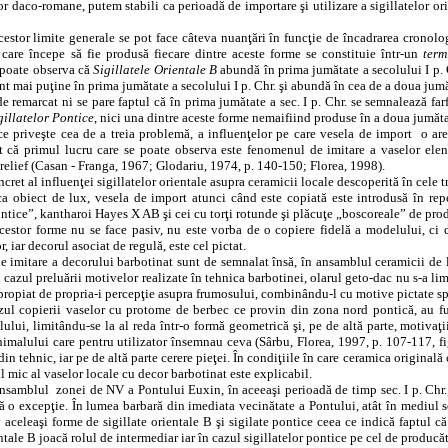
r daco-romane, putem stabili ca perioadă de importare şi utilizare a sigillatelor orie
cestor limite generale se pot face câteva nuanţări în funcţie de încadrarea cronolo
 care începe să fie produsă fiecare dintre aceste forme se constituie într-un
term
 poate observa că
Sigillatele Orientale B
abundă în prima jumătate a secolului I p. C
nt mai puţine în prima jumătate a secolului I p. Chr. şi abundă în cea de a doua jumă
de remarcat ni se pare faptul că în prima jumătate a sec. I p. Chr. se semnalează far
gillatelor Pontice
, nici una dintre aceste forme nemaifiind produse în a doua jumătat
ce priveşte cea de a treia problemă, a influenţelor pe care vesela de import
o are
t că primul lucru care se poate observa este fenomenul de imitare a vaselor eleni
 relief (Casan - Franga, 1967; Glodariu, 1974, p. 140-150; Florea, 1998).
ncret al influenţei sigillatelor orientale asupra ceramicii locale descoperită în cele
a obiect de lux, vesela de import atunci când este copiată este introdusă în reper
ontice”, kantharoi Hayes X AB şi cei cu torţi rotunde şi plăcuţe „boscoreale” de pro
cestor forme nu se face pasiv, nu este vorba de o copiere fidelă a modelului, ci de
r, iar decorul asociat de regulă, este cel pictat.
e imitare a decorului barbotinat sunt de semnalat însă, în ansamblul ceramicii de 
cazul preluării motivelor realizate în tehnica barbotinei, olarul geto-dac nu s-a li
propiat de propria-i percepţie asupra frumosului, combinându-l cu motive pictate spe
zul copierii vaselor cu protome de berbec ce provin din zona nord pontică, au fun
lui, limitându-se la al reda într-o formă geometrică şi, pe de altă parte, motivaţii
nimalului care pentru utilizator însemnau ceva (Sârbu, Florea, 1997, p. 107-117, fig
din tehnic, iar pe de altă parte cerere pieţei. În condiţiile în care ceramica original
 mic al vaselor locale cu decor barbotinat este explicabil.
ansamblul
zonei de NV a Pontului Euxin, în aceeaşi perioadă de timp sec. I p. Chr., 
ă o excepţie. În lumea barbară din imediata vecinătate a Pontului, atât în mediul sci
aceleaşi forme de sigillate orientale B şi sigilate pontice ceea ce indică faptul că
entale B joacă rolul de intermediar iar în cazul sigillatelor pontice pe cel de producăt