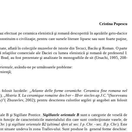
Cristina Popescu
az efectuat pe ceramica elenistică şi romană descoperită în aşezările geto-dacice
onstituim o civilizaţie, pentru care sursele literare lipsesc sau sunt foarte puţine,
ate, aflată în colecţiile muzeelor de istorie din Tecuci, Bacău şi Roman. O parte
ă relaţiilor comerciale ale Daciei cu lumea elenistică şi romană de profesorul I.
Brad, au fost prezentate şi analizate în monografiile de sit (Ursachi, 1995, 208-
orientale
, axându-ne pe următoarele probleme:
enienţă;
folosit lucrările:
„Atlante delle forme ceramiche. Ceramica fine romana nel
);
„Histria X. La ceramique romaine des I-er – III-er siecles ap.J.C.”
(Suceveanu
y)”
( Zhuravlev, 2002); pentru descrierea culorilor argilei şi angobei am folosit
ale B şi Sigillate Pontice.
Sigillatele orientale B
sunt o categorie de veselă de
în funcţie de caracteristicile materialului din care sunt confecţionate vasele, de
Chr.
) şi
sigillate orientale B2
(
ultimul sfert al sec. I p. Chr. - sec. II p. Chr.
). Este
 sunt situate undeva în zona Tralles-ului. Sunt produse în
general forme deschise: