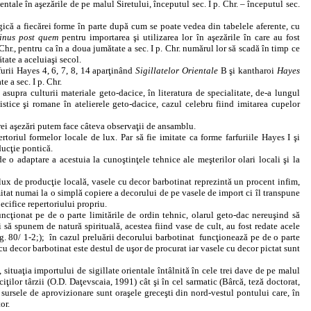
ntale în aşezările de pe malul Siretului, începutul sec. I p. Chr. – începutul sec.
gică a fiecărei forme în parte după cum se poate vedea din tabelele aferente, cu
inus post quem
pentru importarea şi utilizarea lor în aşezările în care au fost
hr., pentru ca în a doua jumătate a sec. I p. Chr. numărul lor să scadă în timp ce
tate a aceluiaşi secol.
furii Hayes 4, 6, 7, 8, 14 aparţinând
Sigillatelor Orientale
B şi kantharoi
Hayes
e a sec. I p. Chr.
 asupra culturii materiale geto-dacice, în literatura de specialitate, de-a lungul
stice şi romane în atelierele geto-dacice, cazul celebru fiind imitarea cupelor
 trei aşezări putem face câteva observaţii de ansamblu.
toriul formelor locale de lux. Par să fie imitate ca forme farfuriile Hayes I şi
ducţie pontică.
 o adaptare a acestuia la cunoştinţele tehnice ale meşterilor olari locali şi la
lux de producţie locală, vasele cu decor barbotinat reprezintă un procent infim,
mitat numai la o simplă copiere a decorului de pe vasele de import ci îl transpune
cifice repertoriului propriu.
cţionat pe de o parte limitările de ordin tehnic, olarul geto-dac nereuşind să
 să spunem de natură spirituală, acestea fiind vase de cult, au fost redate acele
. 80/ 1-2;);
în cazul preluării decorului barbotinat
funcţionează pe de o parte
ă cu decor barbotinat este destul de uşor de procurat iar vasele cu decor pictat sunt
situaţia importului de sigillate orientale întâlnită în cele trei dave de pe malul
ţilor târzii (O.D. Daţevscaia, 1991) cât şi în cel sarmatic (Bârcă, teză doctorat,
 sursele de aprovizionare sunt oraşele greceşti din nord-vestul pontului care, în
or.