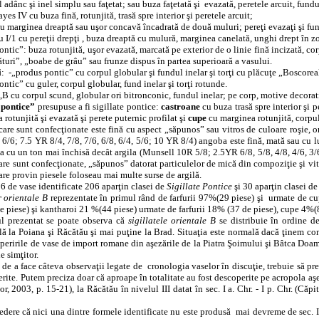
 adânc şi inel simplu sau faţetat; sau buza faţetată şi
evazată, peretele arcuit, fundul
ayes IV cu buza fină, rotunjită, trasă spre interior şi peretele arcuit;
u marginea dreaptă sau uşor concavă încadrată de două muluri; pereţi evazaţi şi fun
 I/1 cu pereţii drepţi , buza dreaptă cu mulură, marginea canelată, unghi drept în z
ontic”: buza rotunjită, uşor evazată, marcată pe exterior de o linie fină incizată, cor
turi”, „boabe de grâu” sau frunze dispus în partea superioară a vasului.
i
:
-„produs pontic” cu corpul globular şi fundul inelar şi torţi cu plăcuţe „Boscorea
ontic” cu guler, corpul globular, fund inelar şi torţi rotunde.
B cu corpul scund, globular ori bitronconic, fundul inelar; pe corp, motive decorati
 pontice”
presupuse a fi sigillate pontice:
castroane
cu buza trasă spre interior şi p
 rotunjită şi evazată şi perete puternic profilat şi
cupe
cu marginea rotunjită, corpul
care sunt confecţionate este fină cu aspect „săpunos” sau vitros de culoare roşie, 
8, 6/6; 7.5 YR 8/4, 7/8, 7/6, 6/8, 6/4, 5/6; 10 YR 8/4) angoba este fină, mată sau cu 
a cu un ton mai închisă decât argila (Munsell 10R 5/8; 2.5YR 6/8, 5/8, 4/8, 4/6, 3/
care sunt confecţionate, „săpunos” datorat particulelor de mică din compoziţie şi vi
care provin piesele foloseau mai multe surse de argilă.
6 de vase identificate 206 aparţin clasei de
Sigillate Pontice
şi 30 aparţin clasei d
r orientale B
reprezentate în primul rând de farfurii 97%(29 piese) şi
urmate de cu
 piese) şi kantharoi 21 %(44 piese) urmate de farfurii 18% (37 de piese), cupe 4%(8
ul prezentat se poate observa că
sigillatele orientale B
se distribuie în ordine d
lă la Poiana şi Răcătău şi mai puţine la Brad. Situaţia este normală dacă ţinem cont
peririle de vase de import romane din aşezările de la Piatra Şoimului şi Bâtca Doam
e simţitor.
de a face câteva observaţii legate de
cronologia vaselor în discuţie, trebuie să p
rite. Putem preciza doar că aproape în totalitate au fost descoperite pe acropola aşeză
or, 2003, p. 15-21), la Răcătău în nivelul III datat în sec. I a. Chr. - I p. Chr. (Căpi
dere că nici una dintre formele identificate nu este produsă
mai devreme de sec. I 