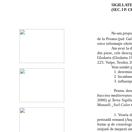
SIGILLAT
(SEC. I P. C
Ne-am propus 
de la Poiana (jud. Gal
orice informaţie oferi
Am avut la di
din piese, cele desco
Glodariu (Glodariu 197
225; Vulpe, Teodor, 20
Vom urmări p
1. determin
2. încadrar
3. influenţ
Pentru dete
baccino mediterrane
2000) şi
Terra Sigill
Munsell
„Soil Color
1. Vesela d
perioadă romană (Augu
forme şi de cronologie
iniţiată de meşterii a