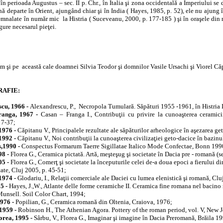
în perioada Augustus – sec. II p. Chr., în Italia şi zona occidentală a Imperiului se
nă departe în Orient, ajungând chiar şi în India ( Hayes, 1985, p. 52), ele nu ajung 
emnalate în număr mic
la Histria ( Suceveanu, 2000, p. 177-185 ) şi în oraşele di
igure necesarul pieţei.
m şi pe
această cale doamnei Silvia Teodor şi domnilor Vasile Ursachi şi Viorel Căp
RAFIE:
cu, 1966 -
Alexandrescu, P.,
Necropola Tumulară. Săpături 1955 -1961, în Histria I
ranga, 1967 -
Casan – Franga I., Contribuţii cu privire la cunoaşterea ceramic
 7-37;
1976 -
Căpitanu V., Principalele rezultate ale săpăturilor arheologice în aşezarea ge
1992 -
Căpitanu V., Noi contribuţii la cunoaşterea civilizaţiei geto-dacice în bazin
s,1990 -
Conspectus Formarum Taerre Sigillatae Italico Mode Confectae, Bonn 199
98 -
Florea G., Ceramica pictată. Artă, meşteşug şi societate în Dacia pre - romană (sec.
05 -
Florea G., Comerţ şi societate la începuturile celei de-a doua epoci a fierului d
itate, Cluj 2005, p. 45-51;
1974 -
Glodariu, I., Relaţii comerciale ale Daciei cu lumea elenistică şi romană, Clu
5 -
Hayes, J.,W., Atlante delle forme ceramiche II. Ceramica fine romana nel bacin
unsell. Soil Color Chart, 1994;
1976 -
Popilian, G., Ceramica romană din Oltenia, Craiova, 1976;
1959 -
Robinson H., The Athenian Agora. Pottery of the roman period, vol. V, New J
orea, 1995 -
Sârbu, V., Florea G., Imaginar şi imagine în Dacia Preromană, Brăila 1