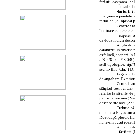
farfurii, castroane, b
În cadrul 
-
farfurii
( 
joncţiune a peretelui 
formă de „S” aplicat p
- castroan
îmbinare cu peretele;
- cupele:
s
de două muluri decorat
Argila din 
cărămiziu în diverse 
exfoliată, acoperă în 
5/8, 4/8; 7.5 YR 6/8 
serii tipologice:
sigil
sec. II- III p. Chr
.) ( D
În general 
de angobare. Exterioru
Centrul sau
sfârşitul sec. I a. Chr
referire la siturile d
perioada romană ( Su
descoperite aici”(Zhu
Trebuie să
denumita Hayes urmată
făcut după piesele il
nu le-am putut identif
Am identifi
-
farfurii
(H