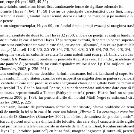
oluri, cupe (Hayes 1985, 49-52).
materialului studiat am identificat următoarele forme de sigillate orientale B:
formele Hayes 4, 6-8, 14, 58 ) ce au ca principale caracteristici buza fină, margi
cu fundul vasului, fundul inelar scund, decor cu rotiţa pe margine şi pe mulura din p
e perete.
e:
un singur exemplar, Hayes 60,
cu fundul drept, pereţii evazaţi şi marginea trasă 
unt reprezentate de două forme Hayes 32 şi 68, ambele cu pereţii evazaţi şi fundul sc
e cu rotiţa în cazul formei Hayes 32 şi margine evazată, decorată în partea superioa
care sunt confecţionate vasele este fină, cu aspect „săpunos”, din cauza particulelo
nuanţe ( Munsell 10 R 7/6; 2.5 YR 8/4, 7/8, 7/6, 6/8; 5 YR 8/4, 7/8, 7/6, 6/8, 6/4;
întregime vasul, iar culorile rezultate în urma arderii sunt roşu şi cărămiziu de nuan
)
Sigillatele Pontice
sunt produse în perioada Augustus - sec. III p. Chr., în ateliere
late pontice A
( perioadă de maximă răspândire
mijlocul sec. I p. Chr.-mijlocul sec. 
. Zhuravlev, 2002, p. 256 -261 );
sunt confecţionate forme deschise: farfurii, castroane, boluri, kantharoi şi cupe. A
l vasului, în majoritatea cazurilor este acoperit cu angobă doar în partea superioară
 centrele în care sunt produse vasele aparţinând clasei de Sigillate Pontice rămân 
şi secolul II p. Chr. în bazinul Pontic, nu sunt deocamdată suficiente date care să 
e pe coasta septentrională a Turciei (Bithynia antică), pentru Histria încă nu se po
ceveanu 2000, p. 179),
iar pentru siturile din nordul Mării Negre se estimează că „î
ravlev 2002, p. 225).
 precizăm, înainte de prezentarea formelor identificate, câteva probleme de term
 de număr, la fel şi în cazul în
care am folosit „
Histria X. La ceramique romaine d
ustrate de D. Zhuravlev (Zhuravlev 2002), am folosit denumirea de „produs pontic”. A
ica cu ajutorul nici uneia din lucrările folosite,
dar care, după caracteristicile argi
cat printre materialele descoperite în davele de la Poiana, Brad, Răcătău următoarel
ayes I şi „produse pontice”) cu buza fină, margine îngroşată şi rotunjită, peretele