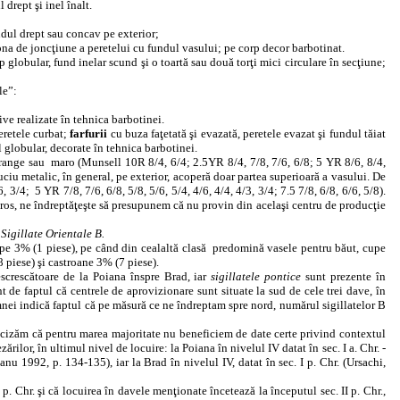
 drept şi inel înalt.
dul drept sau concav pe exterior;
ona de joncţiune a peretelui cu fundul vasului; pe corp decor barbotinat.
p globular, fund inelar scund şi o toartă sau două torţi mici circulare în secţiune;
le”:
ve realizate în tehnica barbotinei.
eretele curbat;
farfurii
cu buza faţetată şi evazată, peretele evazat şi fundul tăiat
 globular, decorate în tehnica barbotinei.
orange sau
maro (Munsell 10R 8/4, 6/4; 2.5YR 8/4, 7/8, 7/6, 6/8; 5 YR 8/6, 8/4,
luciu metalic, în general, pe exterior, acoperă doar partea superioară a vasului. De
6, 3/4;
5 YR 7/8, 7/6, 6/8, 5/8, 5/6, 5/4, 4/6, 4/4, 4/3, 3/4; 7.5 7/8, 6/8, 6/6, 5/8).
tros, ne îndreptăţeşte să presupunem că nu provin din acelaşi centru de producţie
e
Sigillate Orientale B.
pe 3% (1 piese), pe când din cealaltă clasă
predomină vasele pentru băut, cupe
 piese) şi castroane 3% (7 piese).
escrescătoare de la Poiana înspre Brad, iar
sigillatele pontice
sunt prezente în
 de faptul că centrele de aprovizionare sunt situate la sud de cele trei dave, în
nei indică faptul că pe măsură ce ne îndreptam spre nord, numărul sigillatelor B
recizăm că pentru marea majoritate nu beneficiem de date certe privind contextul
rilor, în ultimul nivel de locuire: la Poiana în nivelul IV datat în sec. I a. Chr. -
tanu 1992, p. 134-135), iar la Brad în nivelul IV, datat în sec. I p. Chr. (Ursachi,
p. Chr. şi că locuirea în davele menţionate încetează la începutul sec. II p. Chr.,