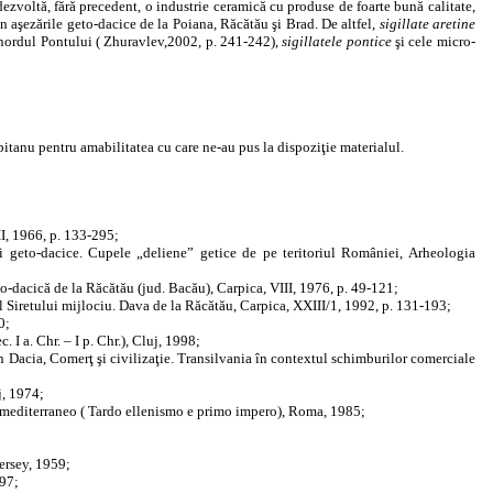
 dezvoltă, fără precedent, o industrie ceramică cu produse de foarte bună calitate,
în aşezările geto-dacice de la Poiana, Răcătău şi Brad. De altfel,
sigillate aretine
n nordul Pontului ( Zhuravlev,2002, p. 241-242),
sigillatele pontice
şi cele micro-
itanu pentru amabilitatea cu care ne-au pus la dispoziţie materialul.
I, 1966, p. 133-295;
ii geto-dacice. Cupele „deliene” getice de pe teritoriul României, Arheologia
to-dacică de la Răcătău (jud. Bacău), Carpica, VIII, 1976, p. 49-121;
ul Siretului mijlociu. Dava de la Răcătău, Carpica, XXIII/1, 1992, p. 131-193;
0;
 I a. Chr. – I p. Chr.), Cluj, 1998;
in Dacia, Comerţ şi civilizaţie. Transilvania în contextul schimburilor comerciale
j, 1974;
o mediterraneo ( Tardo ellenismo e primo impero), Roma, 1985;
ersey, 1959;
997;