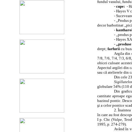
fundul vasului, fundul
-
cupe:
- H
- Hayes V c
- Suceveanu
- „Produs p
decor barbotinat „pică
-
kantharo
- „produs p
- Hayes XA,
- „produse
drept;
farfurii
cu buza
Argila din 
7/8, 7/6, 7/4, 7/3, 6/
obicei culoare acestei
Aspectul argilei din 
sau că atelierele din 
Din cele 23
Sigillatelo
globulare 54% (110 de
Din grafic
cantitate aproape ega
bazinul pontic. Desco
şi a celor pontice scad
2. Înaintea
în care au fost descope
I p. Chr. (Vulpe, Teod
1995, p. 274-279).
Având în ve