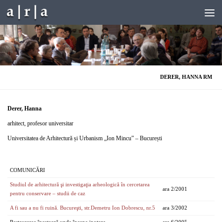
Skip to content
DERER, HANNA RM
Derer, Hanna
arhitect, profesor universitar
Universitatea de Arhitectură și Urbanism „Ion Mincu” – București
COMUNICĂRI
Studiul de arhitectură şi investigaţia arheologică în cercetarea
ara 2/2001
pentru conservare – studii de caz
A fi sau a nu fi ruină. Bucureşti, str.Demetru Ion Dobrescu, nr.5
ara 3/2002