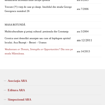
Restaurarea încetează unde începe ipoteza
ara 6/2005
Trecute (?!) vieţi de case şi căsuţe. Imobilul din strada George
ara 7/2006
Georgescu numărul 26
MASA ROTUNDĂ
Multiculturalitate şi peisaj cultural: peninsula din Constanţa
ara 5/2004
Cronica unei demolări anunţate sau cum să înţelegem spiritul
ara 12/2011
locului. Axa Buzeşti – Berzei – Uranus
Weaknesses or Threats, Strengths or Opportunities?
Din nou pe
ara 14/2013
strada Mântuleasa.
Asociaţia ARA
Editura ARA
Simpozionul ARA