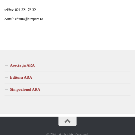
tel/fax: 021 321 76 32
e-mail:
editura
@
simpara.ro
Asociaţia ARA
Editura ARA
Simpozionul ARA
© 2026. All Rights Reserved.