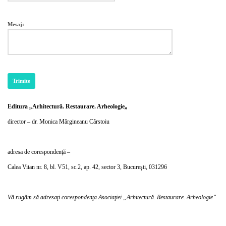
Mesaj:
Editura
„
Arhitectură. Restaurare. Arheologie
„
director – dr. Monica Mărgineanu Cârstoiu
adresa de corespondenţă –
Calea Vitan nr. 8, bl. V51, sc.2, ap. 42, sector 3, Bucureşti, 031296
Vă rugăm să adresaţi corespondenţa Asociaţiei „Arhitectură. Restaurare. Arheologie”