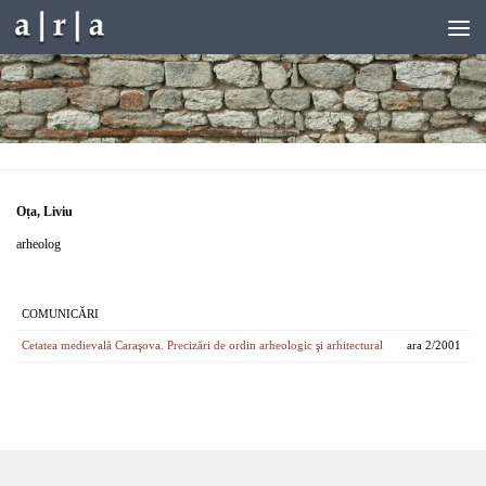
Skip to content
Oța, Liviu
arheolog
COMUNICĂRI
Cetatea medievală Caraşova. Precizări de ordin arheologic şi arhitectural
ara 2/2001