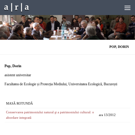
Skip to content
POP, DORIN
Pop, Dorin
asistent universitar
Facultatea de Ecologie și Protecția Mediului, Universitatea Ecologică, București
MASĂ ROTUNDĂ
Conservarea patrimoniului natural şi a patrimoniului cultural: o
ara 13/2012
abordare integrată