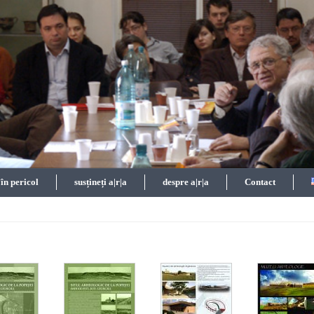
n pericol
susțineți a|r|a
despre a|r|a
Contact