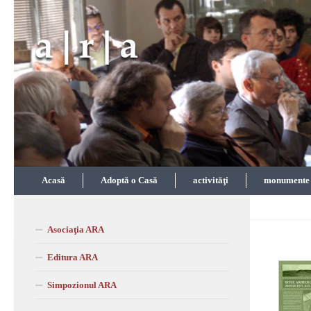
Skip to content
Acasă
Adoptă o Casă
activităţi
monumente î
Asociaţia ARA
Editura ARA
Simpozionul ARA