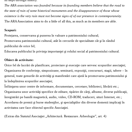
its steps through history.
The ARA association was founded because its founding members believe that the road to
the state of ruin of some historical monuments and the disappearance of those whose
existence is the very ruin must not become signs of of our presence in contemporaneity.
The ARA Association aims to do a little of all this, as much as its members are able.
Scopuri:
Protejarea, conservarea şi punerea în valoare a patrimoniului cultural;
Promovarea patrimoniului cultural, atât în cercurile de specialitate cât şi în rândul
publicului de orice fel;
Educarea publicului în privinţa importanţei şi rolului social al patrimoniului cultural.
O
biect de activitate:
Orice fel de lucrări de planificare, proiectare şi execuţie care servesc scopurilor asociaţiei;
Organizarea de conferinţe, simpozioane, seminarii, expoziţii, concursuri, stagii, tabere – în
general, toate genurile de activităţi şi manifestări care ajută la promovarea patrimoniului şi
la îndeplinirea scopurilor asociaţiei;
Înfiinţarea unor centre de informare, documentare, cercetare; biblioteci; librării etc.;
Organizarea unor activităţi specifice de editare, tipărire de cărţi, albume, diverse publicaţii,
înregistrări pe bandă magnetică, audio, video, CD-ROM, traduceri, situri Internet, etc.;
Acordarea de premii şi burse studenţilor, şi specialiştilor din diverse domenii implicaţi în
activitatea care face obiectul specific Asociaţiei.
(Extras din Statutul Asociaţiei „Arhitectură. Restaurare. Arheologie”, art. 4)