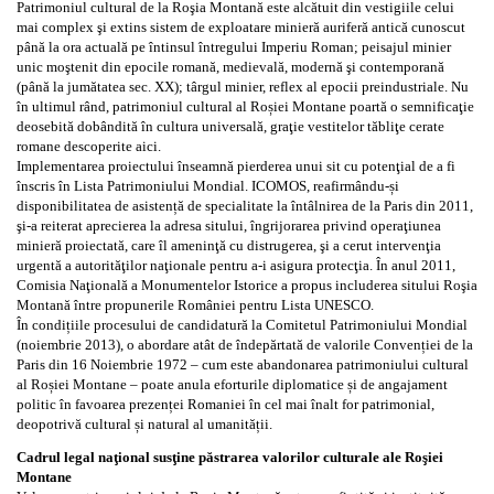
Patrimoniul cultural de la Roşia Montană este alcătuit din vestigiile celui
mai complex şi extins sistem de exploatare minieră auriferă antică cunoscut
până la ora actuală pe întinsul întregului Imperiu Roman; peisajul minier
unic moştenit din epocile romană, medievală, modernă şi contemporană
(până la jumătatea sec. XX); târgul minier, reflex al epocii preindustriale. Nu
în ultimul rând, patrimoniul cultural al Roșiei Montane poartă o semnificaţie
deosebită dobândită în cultura universală, graţie vestitelor tăbliţe cerate
romane descoperite aici.
Implementarea proiectului înseamnă pierderea unui sit cu potenţial de a fi
înscris în Lista Patrimoniului Mondial. ICOMOS, reafirmându-și
disponibilitatea de asistență de specialitate la întâlnirea de la Paris din 2011,
şi-a reiterat aprecierea la adresa sitului, îngrijorarea privind operaţiunea
minieră proiectată, care îl ameninţă cu distrugerea, şi a cerut intervenţia
urgentă a autorităţilor naţionale pentru a-i asigura protecţia. În anul 2011,
Comisia Naţională a Monumentelor Istorice a propus includerea sitului Roşia
Montană între propunerile României pentru Lista UNESCO.
În condițiile procesului de candidatură la Comitetul Patrimoniului Mondial
(noiembrie 2013), o abordare atât de îndepărtată de valorile Convenției de la
Paris din 16 Noiembrie 1972 – cum este abandonarea patrimoniului cultural
al Roșiei Montane – poate anula eforturile diplomatice și de angajament
politic în favoarea prezenței Romaniei în cel mai înalt for patrimonial,
deopotrivă cultural și natural al umanității.
Cadrul legal naţional susţine păstrarea valorilor culturale ale Roşiei
Montane