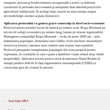
europene, precum şi biodiversitatea excepţională a zonei, cu habitate
constituite în perioada daco-romană şi menţinute doar datorită practicilor
agriculturii tradiţionale. În acelaşi timp, autorii au atras atenţia asupra
ireversibilităţii oricărei acţiuni distructive.
Aplicarea proiectului va genera grave consecinţe la nivel socio-economic
Proiectul minier promite locuri de muncă pe termen scurt. Roşia Montană are
nevoie de soluţii economice pe termen lung, bazate pe resurse regenerabile.
Distrugerea comunităţii Roşia Montană – veche de peste 2000 ani – prin
strămutarea populaţiei, demolarea unor clădiri civile (inclusiv monumente
istorice) și biserici, mutarea unor cimitire sunt acțiuni inacceptabile.
Proiectul presupune reamplasarea populaţiei din zona propusă pentru
exploatare, în condițiile în care o parte a familiilor vizate refuză să-şi vândă
proprietăţile. Aplicarea acestui proiect riscă să antreneze Statul Român în
situaţii juridice dificile în faţa organismelor internaţionale (CEDO) cu
consecinţe greu de evaluat în prezent.
Asociaţia ARA