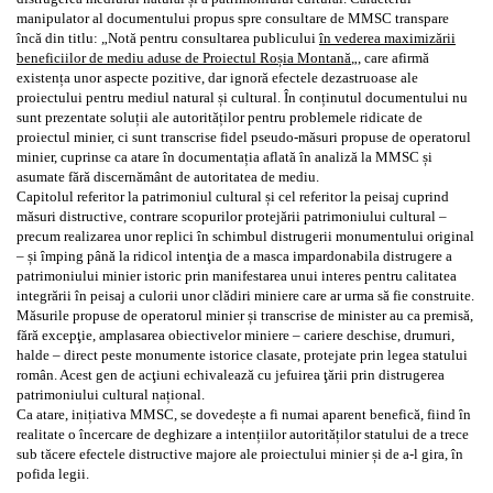
manipulator al documentului propus spre consultare de MMSC transpare
încă din titlu: „Notă pentru consultarea publicului
în vederea maximizării
beneficiilor de mediu aduse de Proiectul Roșia Montană
„, care afirmă
existența unor aspecte pozitive, dar ignoră efectele dezastruoase ale
proiectului pentru mediul natural și cultural. În conținutul documentului nu
sunt prezentate soluții ale autorităților pentru problemele ridicate de
proiectul minier, ci sunt transcrise fidel pseudo-măsuri propuse de operatorul
minier, cuprinse ca atare în documentația aflată în analiză la MMSC și
asumate fără discernământ de autoritatea de mediu.
Capitolul referitor la patrimoniul cultural și cel referitor la peisaj cuprind
măsuri distructive, contrare scopurilor protejării patrimoniului cultural –
precum realizarea unor replici în schimbul distrugerii monumentului original
– și ȋmping până la ridicol intenţia de a masca impardonabila distrugere a
patrimoniului minier istoric prin manifestarea unui interes pentru calitatea
integrării în peisaj a culorii unor clădiri miniere care ar urma să fie construite.
Măsurile propuse de operatorul minier și transcrise de minister au ca premisă,
fără excepţie, amplasarea obiectivelor miniere – cariere deschise, drumuri,
halde – direct peste monumente istorice clasate, protejate prin legea statului
român. Acest gen de acţiuni echivalează cu jefuirea ţării prin distrugerea
patrimoniului cultural național.
Ca atare, inițiativa MMSC, se dovedește a fi numai aparent benefică, fiind ȋn
realitate o încercare de deghizare a intențiilor autorităților statului de a trece
sub tăcere efectele distructive majore ale proiectului minier și de a-l gira, în
pofida legii.