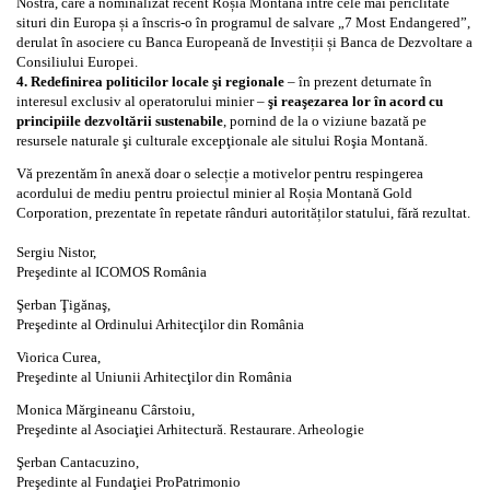
Nostra, care a nominalizat recent Roșia Montană între cele mai periclitate
situri din Europa și a înscris-o în programul de salvare „7 Most Endangered”,
derulat în asociere cu Banca Europeană de Investiții și Banca de Dezvoltare a
Consiliului Europei.
4. Redefinirea politicilor locale şi regionale
– în prezent deturnate în
interesul exclusiv al operatorului minier –
şi reaşezarea lor în acord cu
principiile dezvoltării sustenabile
, pornind de la o viziune bazată pe
resursele naturale şi culturale excepţionale ale sitului Roşia Montană.
Vă prezentăm în anexă doar o selecție a motivelor pentru respingerea
acordului de mediu pentru proiectul minier al Roșia Montană Gold
Corporation, prezentate în repetate rânduri autorităților statului, fără rezultat.
Sergiu Nistor,
Preşedinte al ICOMOS România
Şerban Ţigănaş,
Preşedinte al Ordinului Arhitecţilor din România
Viorica Curea,
Preşedinte al Uniunii Arhitecţilor din România
Monica Mărgineanu Cârstoiu,
Preşedinte al Asociaţiei Arhitectură. Restaurare. Arheologie
Şerban Cantacuzino,
Preşedinte al Fundaţiei ProPatrimonio