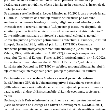
şi a monumentelor naturii. Sunt interzise amplasarea de obiective şi
desfăşurarea unor activităţi cu efecte dăunătoare în perimetrul şi în zonele de
protecţie a acestora.”
De asemenea este încălcată şi Legea Minelor, nr. 85/2003, care prevede la art.
11, alin.1: „Efectuarea de activităţi miniere pe terenurile pe care sunt
amplasate monumente istorice, culturale, religioase, situri arheologice de
interes deosebit, rezervaţii naturale […], precum şi instituirea dreptului de
servitute pentru activităţi miniere pe astfel de terenuri sunt strict interzise.”
Convenţiile internaţionale privitoare la patrimoniul cultural şi natural –
Convenţia privind protejarea patrimoniului arhitectural al Europei (Consiliul
Europei, Granada, 1985, ratificată prin L. nr. 157/1997), Convenţia
europeană pentru protejarea patrimoniului arheologic (Consiliul Europei, La
Valetta, 1992, ratificată prin L. nr. 150/1997), Convenţia europeană a
peisajului (Consiliul Europei, Florenţa, 2000, ratificată prin L. nr. 451/2002),
Convenţia patrimoniului mondial (UNESCO, Paris, 1972, adoptată de
România prin Decretul nr. 187/1990) – stabilesc responsabilitatea Statului în
faţa comunităţii internaţionale pentru protejare patrimoniului cultural.
Patrimoniul cultural trebuie înţeles ca resursă pentru dezvoltare
După Adunarea ONU de la Johannesburg privind dezvoltarea sustenabilă
(2002) din ce în ce mai multe documente internaţionale privesc cultura ca al
patrulea pilon al dezvoltării sustenabile, alături de economie, societate şi
mediu.
Declaraţia de la Paris referitoare la patrimoniu ca motor pentru dezvoltare
(Paris Declaration on Heritage as a Driver of Development, ICOMOS, 2011)
reafirmă, în consecinţa numeroaselor manifestări şi luări de poziţie anterioare