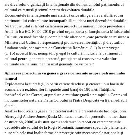
ale diverselor organizaţii internaţionale din domeniu, rolul patrimoniului
cultural ca resursă şi stimul pentru dezvoltarea durabilă.
Documentele internaţionale mai arată că orice atingere ireversibilă adusă
patrimoniului cultural este incompatibilă cu ideea unei dezvoltări durabile.
Nu trebuie uitat și faptul că lansarea proiectului minier încalcă prevederile
Art. 2 lit b a HG. Nr. 90-2010 privind organizarea și funcționarea Ministerului
Culturii, cu modificarile și completările ulterioare, care prevede ca misiune a
Ministerului Culturii „respectarea și promovarea libertăților și drepturilor
fundamentale, consacarate de Constituția României, (…) în ce privește:
(…) b) accesul liber, neîngrădit și egal la cultură, inclusiv la patrimoniul
cultural pentru generația prezentă, protejarea și conservarea valorilor
culturale ale națiunii pentru uzul generațiilor viitoare.”
Aplicarea proiectului va genera grave consecinţe asupra patrimoniului
natural
Exploatarea la suprafaţă, în patru cariere deschise şi crearea unui bazin de
acumulare a reziduurilor în spatele unui baraj de 180 metri înălţime,
închizând valea Cornei, ar produce o mutilare gravă a peisajului. Contextul
monumentelor naturale Piatra Corbului şi Piatra Despicată va fi iremediabil
alterat.
Analiza biodiversităţii şi a habitatelor naturale prezentată de biologii John
Akeroyd şi Andrew Jones (Rosia Montana: a case for protection rather than
destruction, 2006) a ilustrat specii endemice în raport cu caracteristicile
deosebite ale solului de la Roşia Montană, numeroase specii de plante rare,
puse sub cele mai înalte forme de protecţie prin mecanismele naţionale şi