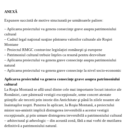
ANEXĂ
Expunere succintă de motive structurată pe următoarele paliere:
– Aplicarea proiectului va genera consecinţe grave asupra patrimoniului
cultural
– Cadrul legal naţional susţine păstrarea valorilor culturale ale Roşiei
Montane
– Proiectul RMGC contravine legislației româneşti şi europene
– Patrimoniul cultural trebuie înţeles ca resursă pentru dezvoltare
– Aplicarea proiectului va genera grave consecinţe asupra patrimoniului
natural
– Aplicarea proiectului va genera grave consecinţe la nivel socio-economic
Aplicarea proiectului va genera consecinţe grave asupra patrimoniului
cultural
La Roşia Montană se află unul dintre cele mai importante locuri istorice ale
României, care păstrează vestigii excepţionale, urme concret atestate
ştiinţific ale trecerii prin istorie din Antichitate şi până în zilele noastre ale
înaintaşilor noştri. Punerea în aplicare, la Roşia Montană, a proiectului
minier sus-amintit implică distrugerea ireversibilă a acestor vestigii
excepţionale, şi prin urmare distrugerea ireversibilă a patrimoniului cultural
– arhitectural şi arheologic – din această zonă, fără a mai vorbi de mutilarea
definitivă a patrimoniului natural.