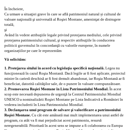
În încheiere,
Ca urmare a situaţiei grave în care se află patrimoniul natural și cultural de
valoare naţională şi universală al Roşiei Montane, ameninţat de distrugere
totală,
şi
Având în vedere atribuţiile legale privind protejarea mediului, cele privind
protejarea patrimoniului cultural, şi respectiv atribuţiile în conducerea
politicii guvernului în concordanţă cu valorile europene, în numele
organizațiilor pe care le reprezentăm
Vă solicităm:
1. Protejarea sitului în acord cu legislaţia specifică naţională.
Legea nu
funcţionează în cazul Roşia Montană. Dacă legile ar fi fost aplicate, proiectul
minier în carieră deschisă ar fi fost demult abandonat, iar Roşia Montană ar fi
beneficiat, datorită calităţilor sale, de o punere în valoare corespunzătoare.
2. Promovarea Roşiei Montane în Lista Patrimoniului Mondial.
În acest
scop este necesară depunerea de urgenţă la Centrul Patrimoniului Mondial
UNESCO a nominalizării Roşiei Montane pe Lista Indicativă a României în
vederea includerii în Lista Patrimoniului Mondial.
3. Declanşarea unui program de salvare şi valorificare a patrimoniului
Roşiei Montane.
Cu cât este amânată mai mult implementarea unui astfel de
program, cu atât va fi mai prejudiciat acest patrimoniu, resursă
neregenerabilă. Prioritară în acest sens se impune a fi colaborarea cu Europa