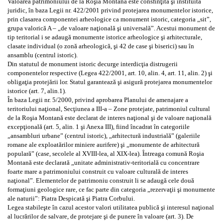
Valoarea patrimoniului de la Roşia Montană este consfinţită şi instituită
juridic, în baza Legii nr. 422/2001 privind protejarea monumentelor istorice,
prin clasarea componentei arheologice ca monument istoric, categoria „sit”,
grupa valorică A – „de valoare naţională şi universală”. Acestui monument de
tip teritorial i se adaugă monumente istorice arheologice şi arhitecturale,
clasate individual (o zonă arheologică, şi 42 de case şi biserici) sau în
ansamblu (centrul istoric).
Din statutul de monument istoric decurge interdicţia distrugerii
componentelor respective (Legea 422/2001, art. 10, alin. 4, art. 11, alin. 2) şi
obligaţia protejării lor. Statul garantează şi asigură protejarea monumentelor
istorice (art. 7, alin.1).
În baza Legii nr. 5/2000, privind aprobarea Planului de amenajare a
teritoriului naţional, Secţiunea a III-a – Zone protejate, patrimoniul cultural
de la Roşia Montană este declarat de interes naţional şi de valoare naţională
excepţională (art. 5, alin. 1 şi Anexa III), fiind încadrat în categoriile
„ansambluri urbane” (centrul istoric), „arhitectură industrială” (galeriile
romane ale exploatărilor miniere aurifere) şi „monumente de arhitectură
populară” (case, secolele al XVIII-lea, al XIX-lea). Întreaga comună Roşia
Montană este declarată „unitate administrativ-teritorială cu concentrare
foarte mare a patrimoniului construit cu valoare culturală de interes
naţional”. Elementelor de patrimoniu construit li se adaugă cele două
formaţiuni geologice rare, ce fac parte din categoria „rezervaţii şi monumente
ale naturii”: Piatra Despicată şi Piatra Corbului.
Legea stabileşte în cazul acestor valori utilitatea publică şi interesul naţional
al lucrărilor de salvare, de protejare şi de punere în valoare (art. 3). De