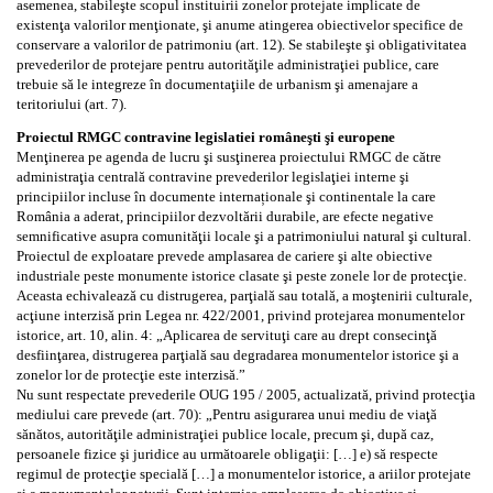
asemenea, stabileşte scopul instituirii zonelor protejate implicate de
existenţa valorilor menţionate, şi anume atingerea obiectivelor specifice de
conservare a valorilor de patrimoniu (art. 12). Se stabileşte şi obligativitatea
prevederilor de protejare pentru autorităţile administraţiei publice, care
trebuie să le integreze în documentaţiile de urbanism şi amenajare a
teritoriului (art. 7).
Proiectul RMGC contravine legislatiei româneşti şi europene
Menţinerea pe agenda de lucru şi susţinerea proiectului RMGC de către
administraţia centrală contravine prevederilor legislaţiei interne şi
principiilor incluse în documente internaționale şi continentale la care
România a aderat, principiilor dezvoltării durabile, are efecte negative
semnificative asupra comunităţii locale şi a patrimoniului natural şi cultural.
Proiectul de exploatare prevede amplasarea de cariere şi alte obiective
industriale peste monumente istorice clasate şi peste zonele lor de protecţie.
Aceasta echivalează cu distrugerea, parţială sau totală, a moştenirii culturale,
acţiune interzisă prin Legea nr. 422/2001, privind protejarea monumentelor
istorice, art. 10, alin. 4: „Aplicarea de servituţi care au drept consecinţă
desfiinţarea, distrugerea parţială sau degradarea monumentelor istorice şi a
zonelor lor de protecţie este interzisă.”
Nu sunt respectate prevederile OUG 195 / 2005, actualizată, privind protecţia
mediului care prevede (art. 70): „Pentru asigurarea unui mediu de viaţă
sănătos, autorităţile administraţiei publice locale, precum şi, după caz,
persoanele fizice şi juridice au următoarele obligaţii: […] e) să respecte
regimul de protecţie specială […] a monumentelor istorice, a ariilor protejate