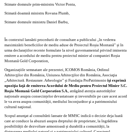
Stimate domnule prim-ministru Victor Ponta,
Stimată doamnă ministru Rovana Plumb,
Stimate domnule ministru Daniel Barbu,
În contextul lansării procedurii de consultare a publicului „în vederea
maximizării beneficiilor de mediu aduse de Proiectul Roșia Montană” și în
urma declarațiilor recente formulate la nivel guvernamental privind iminenta
emitere a acordului de mediu pentru proiectul minier al companiei Roșia
Montană Gold Corporation,
Organizațiile semnatare ale prezentei, ICOMOS România, Ordinul
Arhitecţilor din România, Uniunea Arhitecţilor din România, Asociaţia
„Arhitectură. Restaurare. Arheologie” și Fundaţia ProPatrimonio
îşi exprimă
opoziţia faţă de emiterea Acordului de Mediu pentru Proiectul Minier S.C.
Roşia Montană Gold Corporation S.A.
, atrăgând atenția autorităților
naționale asupra consecințelor devastatoare și ireversibile pe care acest acord
le va avea asupra comunității, mediului înconjurător şi a patrimoniului
cultural naţional.
Scopul anunţat al consultării lansate de MMSC indică o decizie deja luată
care ar conduce la abuzuri asupra dreptului de proprietate, la îngrădirea
posibilității de dezvoltare armonioasă și durabilă a comunității, la
distrugerea mediului natural și a patrimoniului cultural. Caracterul