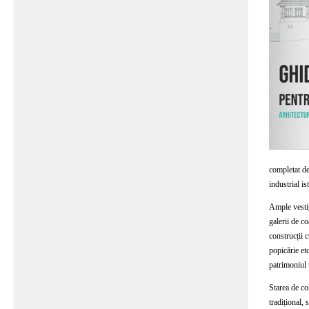
completat de
industrial i
Ample vestig
galerii de co
construcții c
popicărie etc
patrimoniu
Starea de co
tradițional, 