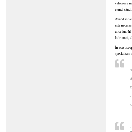
valoroase în
atunci când i
Având în ved
este necesar
unor lucrări 
îndrumați, al
În acest sco
specialitate 
7
a
2
e
I
„
c