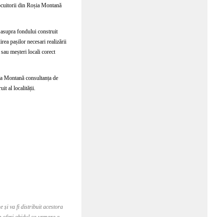
locuitorii din Roșia Montană
 asupra fondului construit
rea pașilor necesari realizării
 sau meșteri locali corect
șia Montană consultanța de
t al localității.
și va fi distribuit acestora
em oferi ghidul ca urmare a