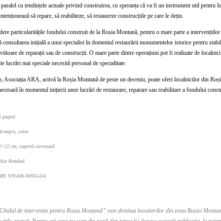
 paralel cu tendințele actuale privind construirea, cu speranța că va fi un instrument util pentru 
ntenționează să repare, să reabiliteze, să restaureze construcțiile pe care le dețin.
ere particularitățile fondului construit de la Roșia Montană, pentru o mare parte a intervențiilor
ă consultarea inițială a unui specialist în domeniul restaurării monumentelor istorice pentru stabili
viitoare de reparații sau de construcții. O mare parte dintre operațiuni pot fi realizate de localnici
te lucrări mai speciale necesită personal de specialitate.
p, Asociația ARA, activă la Roșia Montană de peste un deceniu, poate oferi localnicilor din Ro
necesară în momentul inițierii unor lucrări de restaurare, reparare sau reabilitare a fondului construi
5 pagini
lb-negru, color
2×22 cm, copertă cartonată
diție Română
SBN 978-606-94955-0-6
Ghidul de intervenție pentru Roșia Montană” este destinat locuitorilor din zona Roșiei Montane 
u titlu gratuit. Pentru cei care nu sunt din zonă dar totuși își doresc această publicație, le put