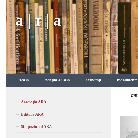
Skip to content
Acasă
Adoptă o Casă
activităţi
monumente î
GHI
Asociaţia ARA
Editura ARA
Simpozionul ARA