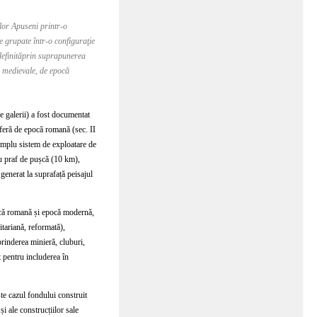
lor Apuseni printr-o
e grupate într-o configuraţie
 definităprin suprapunerea
, medievale, de epocă
 galerii) a fost documentat
feră de epocă romană (sec. II
amplu sistem de exploatare de
u praf de pușcă (10 km),
enerat la suprafață peisajul
ocă romană și epocă modernă,
nitariană, reformată),
eprinderea minieră, cluburi,
t pentru includerea în
te cazul fondului construit
și ale construcțiilor sale