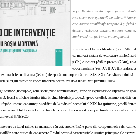
Roșia Montană se distinge în peisajul Munți
concentrare excepțională de mărturii istoric
cu o bogată stratificaţie temporală şi fizică
densă a vestigiilor aşezării miniere romane
modernăşi din perioada contemporană.
În subteranul Roșiei Montane (cca. 150km de
cel maivast sistem de exploatare minieră auri
p.Ch.) cunoscut până în prezent (7 km), un 
epoca modernă (sec. XVII-XVIII) realizat c
 exploatările cu dinamita (53 km) de epocă contemporană (sec. XIX-XX). Activitatea minieră a g
storic și târgul minier de epocă modernă desfășurat de-a lungul văii pârâului Roșia.
ii romane (necropole, zone sacre, zone administrative), zone de exploatare de suprafaţă de ep
astă, lacuri artificiale istorice (tăuri), cinci biserici (ortodoxă, greco-catolică, romano-catolică, u
u fațade urbane, construcţii şi edificii de la sfârşitul secolului al XIX-lea (primărie, școală, într
) sau ansamblul locuințelor tradiționale istorice descriu acest peisaj cultural excepțional, califica
l universal UNESCO.
nservare a sitului minier în ansamblu său este medie, însă o parte din componentele sale, cum es
se află în stare critică de conservare.Ghidul prezintă caracteristicile istorice principale ale așezării 