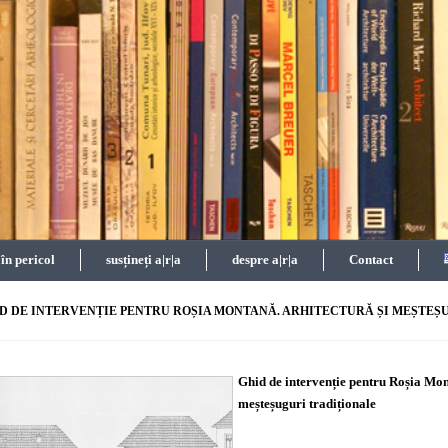
n pericol
susțineți a|r|a
despre a|r|a
Contact
D DE INTERVENȚIE PENTRU ROȘIA MONTANĂ. ARHITECTURĂ ȘI MEȘTEȘ
Ghid de intervenție pentru Roșia Mon
meșteșuguri tradiționale