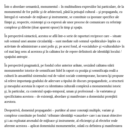
Într-o abordare semantică, monumentul – în multitudinea expresiilor lui particulare, de la
monumentul de for public şi de arhitectură, până la peisajul cultural – şi propaganda, cu
întregul ei «arsenal» de mijloace şi instrumente, se constituie ca ipostaze specifice ale
fiinţei şi, respectiv, existenţei şi ca expresii ale unor procese de comunicare cu referinţe
complexe şi diferite (doar aparent opuse) în timp şi spaţiu.
În perspectivă sintactică, acestea se află într-o serie de raporturi reciproce care – situate
sub semnul unei anume circularităţi – sunt mediate sub semnul «politicului» înţeles ca
activitate de administrare a unei polis şi, pe acest fond, al «socialului» şi «culturalului» în
cel mai larg sens al acestora şi în calitatea lor de repere definitorii ale identităţii locului /
spaţiului antropic .
În perspectivă pragmatică, pe fondul celor anterior arătate, sesizând calitatea stării
monumentelor istorice de semnificant fidel în raport cu poziţia şi semnificaţia reală a
culturii în ansamblul sistemului real de valori sociale contemporane, lucrarea îşi propune
să releve importanţa gradului de adecvare a tipului de discurs propagandistic, a structurii
şi mesajului acestuia în raport cu identitatea culturală complexă a monumentului istoric
şi, în particular, cu contextul spaţio-temporal, uman şi profesional – în varietatea şi
specificitatea acestora – de existenţă, abordare şi manifestare a domeniului protejării
acestora.
Deopotrivă, domeniul propagandei – purtător al unor conotaţii multiple, variate şi
complexe constituite pe fondul / tributare identităţii «cauzelor» care i-au trasat obiective
şi i-au exploatat arsenalul de mijloace şi instrumente, al eficienţei şi al efectelor reale
aferente acestora – aplicat domeniului monumentelor, odată cu definirea şi manifestarea