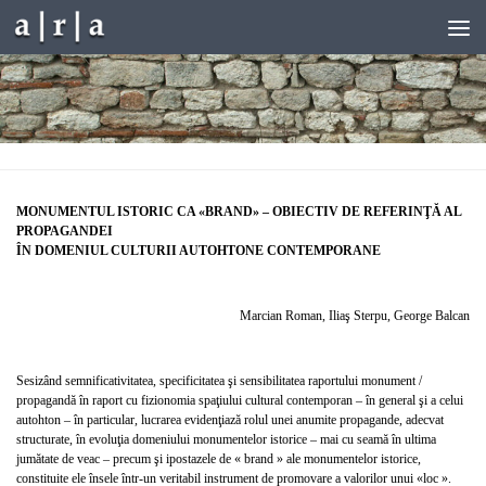
Skip to content
MONUMENTUL ISTORIC CA «BRAND» – OBIECTIV DE REFERINŢĂ AL
PROPAGANDEI
ÎN DOMENIUL CULTURII AUTOHTONE CONTEMPORANE
Marcian Roman, Iliaş Sterpu, George Balcan
Sesizând semnificativitatea, specificitatea şi sensibilitatea raportului monument /
propagandă în raport cu fizionomia spaţiului cultural contemporan – în general şi a celui
autohton – în particular, lucrarea evidenţiază rolul unei anumite propagande, adecvat
structurate, în evoluţia domeniului monumentelor istorice – mai cu seamă în ultima
jumătate de veac – precum şi ipostazele de « brand » ale monumentelor istorice,
constituite ele însele într-un veritabil instrument de promovare a valorilor unui «loc ».