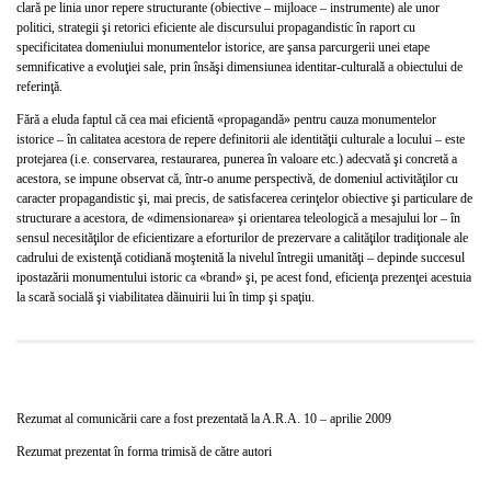
clară pe linia unor repere structurante (obiective – mijloace – instrumente) ale unor
politici, strategii şi retorici eficiente ale discursului propagandistic în raport cu
specificitatea domeniului monumentelor istorice, are şansa parcurgerii unei etape
semnificative a evoluţiei sale, prin însăşi dimensiunea identitar-culturală a obiectului de
referinţă.
Fără a eluda faptul că cea mai eficientă «propagandă» pentru cauza monumentelor
istorice – în calitatea acestora de repere definitorii ale identităţii culturale a locului – este
protejarea (i.e. conservarea, restaurarea, punerea în valoare etc.) adecvată şi concretă a
acestora, se impune observat că, într-o anume perspectivă, de domeniul activităţilor cu
caracter propagandistic şi, mai precis, de satisfacerea cerinţelor obiective şi particulare de
structurare a acestora, de «dimensionarea» şi orientarea teleologică a mesajului lor – în
sensul necesităţilor de eficientizare a eforturilor de prezervare a calităţilor tradiţionale ale
cadrului de existenţă cotidiană moştenită la nivelul întregii umanităţi – depinde succesul
ipostazării monumentului istoric ca «brand» şi, pe acest fond, eficienţa prezenţei acestuia
la scară socială şi viabilitatea dăinuirii lui în timp şi spaţiu.
Rezumat al comunicării care a fost prezentată la A.R.A. 10 – aprilie 2009
Rezumat prezentat în forma trimisă de către autori