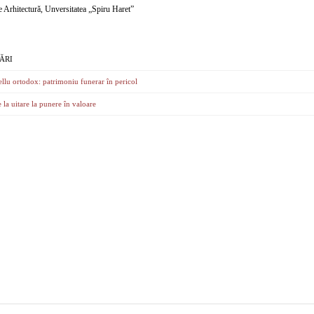
e Arhitectură, Unversitatea „Spiru Haret”
ĂRI
ellu ortodox: patrimoniu funerar în pericol
la uitare la punere în valoare