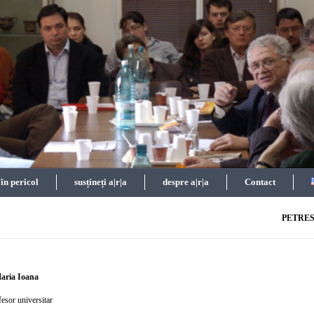
n pericol
susțineți a|r|a
despre a|r|a
Contact
PETRES
Maria Ioana
fesor universitar