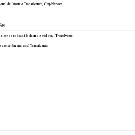
nal de Istorie a Transilvaniei, Cluj-Napoca
ĂRI
i piese de podoabă la dacii din sud-estul Transilvaniei
le dacice din sud-estul Transilvaniei