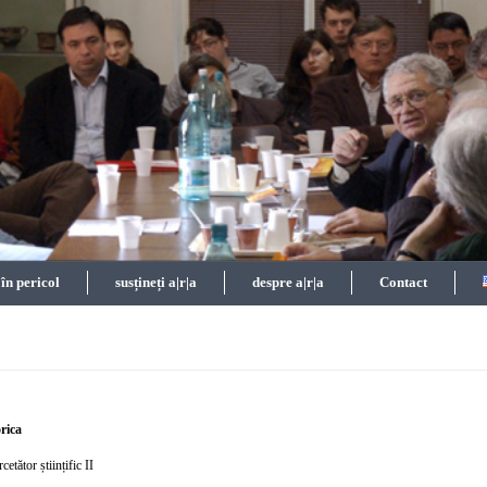
n pericol
susțineți a|r|a
despre a|r|a
Contact
rica
cetător științific II