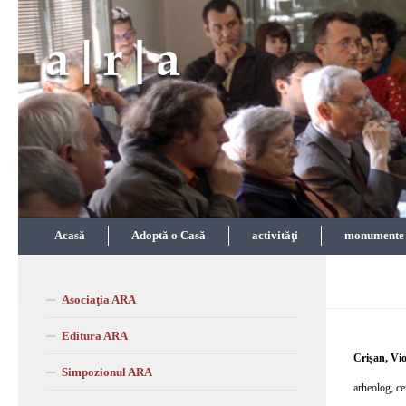
Skip to content
Acasă
Adoptă o Casă
activităţi
monumente î
Asociaţia ARA
Editura ARA
Crișan, Vio
Simpozionul ARA
arheolog, cer