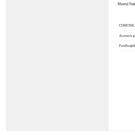
Muzeul Națio
COMUNIC
Accesorii ş
Fortificaţii