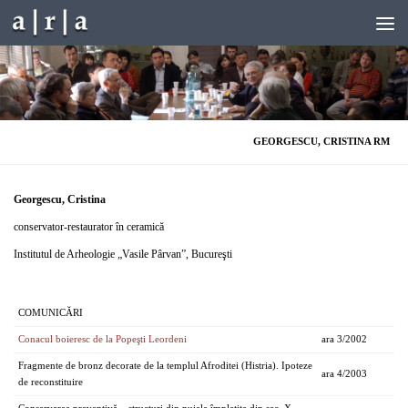
Skip to content
GEORGESCU, CRISTINA RM
Georgescu, Cristina
conservator-restaurator în ceramică
Institutul de Arheologie „Vasile Pârvan”, Bucureşti
COMUNICĂRI
Conacul boieresc de la Popeşti Leordeni
ara 3/2002
Fragmente de bronz decorate de la templul Afroditei (Histria). Ipoteze
ara 4/2003
de reconstituire