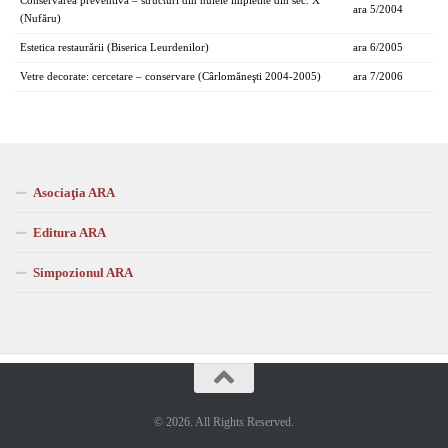
Conservarea preventivă – structuri din nuiele împletite din sec. X
ara 5/2004
(Nufăru)
Estetica restaurării (Biserica Leurdenilor)
ara 6/2005
Vetre decorate: cercetare – conservare (Cârlomăneşti 2004-2005)
ara 7/2006
Asociaţia ARA
Editura ARA
Simpozionul ARA
© 2026. All Rights Reserved.