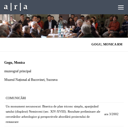
Skip to content
GOGU, MONICA RM
Gogu, Monica
muzeograf principal
Muzeul Național al Bucovinei, Suceava
COMUNICĂRI
Un monument necunoscut: Biserica de plan triconc simplu, aparţinând
satului (dispărut) Nemirceni (sec. XIV-XVIII). Rezultate preliminare ale
ara 3/2002
cercetărilor arheologice şi perspectivele abordării proiectului de
restaurare