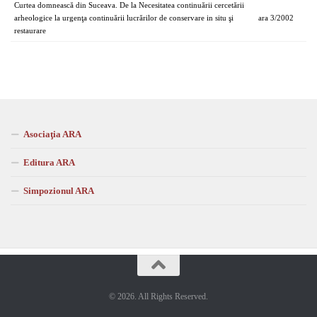
Curtea domnească din Suceava. De la Necesitatea continuării cercetării
arheologice la urgenţa continuării lucrărilor de conservare in situ şi
ara 3/2002
restaurare
Asociaţia ARA
Editura ARA
Simpozionul ARA
© 2026. All Rights Reserved.