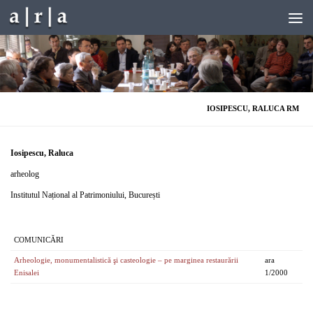
Skip to content
IOSIPESCU, RALUCA RM
Iosipescu, Raluca
arheolog
Institutul Național al Patrimoniului, București
COMUNICĂRI
Arheologie, monumentalistică şi casteologie – pe marginea restaurării
ara
Enisalei
1/2000