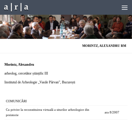
Skip to content
MORINTZ, ALEXANDRU RM
Morintz, Alexandru
arheolog, cercetător științific III
Institutul de Arheologie „Vasile Pârvan”, București
COMUNICĂRI
Cu privire la reconstituirea virtuală a siturilor arheologice din
ara 8/2007
preistorie