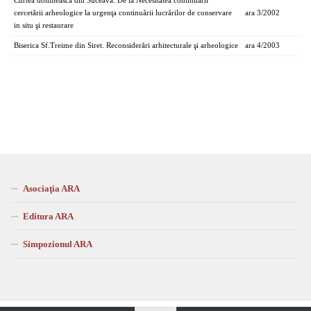
Curtea domnească din Suceava. De la Necesitatea continuării
cercetării arheologice la urgenţa continuării lucrărilor de conservare
ara 3/2002
in situ şi restaurare
Biserica Sf.Treime din Siret. Reconsiderări arhitecturale şi arheologice
ara 4/2003
Asociaţia ARA
Editura ARA
Simpozionul ARA