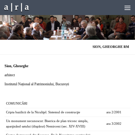
Skip to content
SION, GHEORGHE RM
Sion, Gheorghe
arhitect
Institutul Național al Patrimoniului, București
COMUNICĂRI
Cripta bazilicii de la Niculiţel. Sistemul de construcţie
ara 2/2001
Un monument necunoscut: Biserica de plan triconc simplu,
ara 3/2002
aparţinând satului (dispărut) Nemirceni (sec. XIV-XVIII)