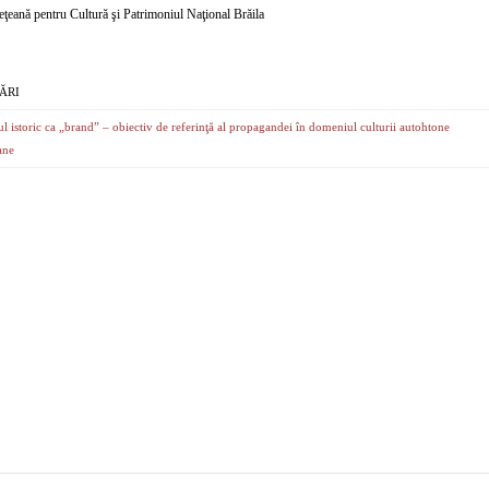
eţeană pentru Cultură şi Patrimoniul Naţional Brăila
ĂRI
istoric ca „brand” – obiectiv de referinţă al propagandei în domeniul culturii autohtone
ane