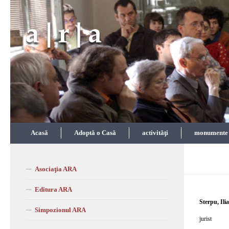
Skip to content
Acasă
Adoptă o Casă
activităţi
monumente î
Asociaţia ARA
Editura ARA
Sterpu, Ili
Simpozionul ARA
jurist