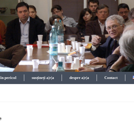
n pericol
susțineți a|r|a
despre a|r|a
Contact
aș