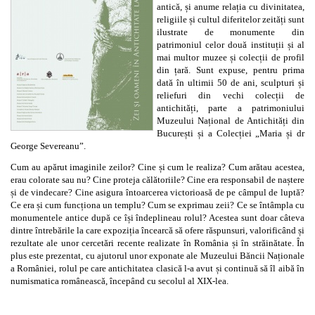
antică, și anume relația cu divinitatea,
religiile și cultul diferitelor zeități sunt
ilustrate de monumente din
patrimoniul celor două instituții și al
mai multor muzee și colecții de profil
din țară. Sunt expuse, pentru prima
dată în ultimii 50 de ani, sculpturi și
reliefuri din vechi colecții de
antichități, parte a patrimoniului
Muzeului Național de Antichități din
București și a Colecției „Maria și dr
George Severeanu”.
Cum au apărut imaginile zeilor? Cine și cum le realiza? Cum arătau acestea,
erau colorate sau nu? Cine proteja călătoriile? Cine era responsabil de naștere
și de vindecare? Cine asigura întoarcerea victorioasă de pe câmpul de luptă?
Ce era și cum funcționa un templu? Cum se exprimau zeii? Ce se întâmpla cu
monumentele antice după ce își îndeplineau rolul? Acestea sunt doar câteva
dintre întrebările la care expoziția încearcă să ofere răspunsuri, valorificând și
rezultate ale unor cercetări recente realizate în România și în străinătate. În
plus este prezentat, cu ajutorul unor exponate ale Muzeului Băncii Naționale
a României, rolul pe care antichitatea clasică l-a avut și continuă să îl aibă în
numismatica românească, începând cu secolul al XIX-lea.