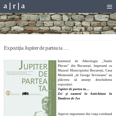
Skip to content
Expoziția Jupiter de partea ta …
Institutul de Arheologie „Vasile
Pârvan” din București, împreună cu
Muzeul Municipiului București, Casa
Memorială „dr George Severeanu” au
plăcerea să anunțe deschiderea
expoziției:
Jupiter de partea ta…
Zei și oameni în Antichitate la
Dunărea de Jos
Aspecte importante din viața cotidiană