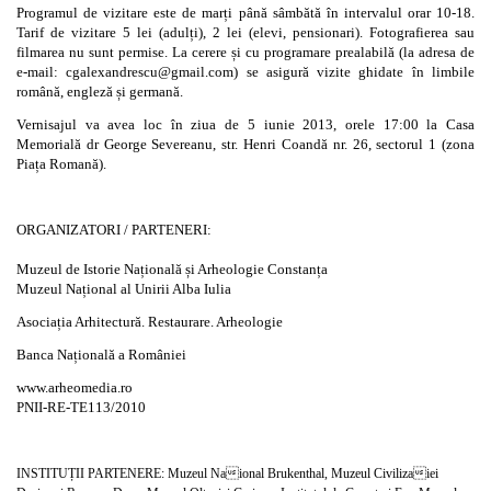
Programul de vizitare este de marți până sâmbătă în intervalul orar 10-18.
Tarif de vizitare 5 lei (adulți), 2 lei (elevi, pensionari). Fotografierea sau
filmarea nu sunt permise. La cerere și cu programare prealabilă (la adresa de
e-mail: cgalexandrescu@gmail.com) se asigură vizite ghidate în limbile
română, engleză și germană.
Vernisajul va avea loc în ziua de 5 iunie 2013, orele 17:00 la Casa
Memorială dr George Severeanu, str. Henri Coandă nr. 26, sectorul 1 (zona
Piața Romană).
ORGANIZATORI / PARTENERI:
Muzeul de Istorie Națională și Arheologie Constanța
Muzeul Național al Unirii Alba Iulia
Asociația Arhitectură. Restaurare. Arheologie
Banca Națională a României
www.arheomedia.ro
PNII-RE-TE113/2010
INSTITUȚII PARTENERE: Muzeul Naional Brukenthal, Muzeul Civilizaiei