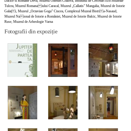
Dacice si Romane Deva, Muzeul Olteniei Craiova, Institutul de Cercetari Eco-Muzeale
Tulcea, Muzeul Romanaiului Caracal, Muzeul „Callatis” Mangalia, Muzeul de Istorie
Galați, Muzeul „Octavian Goga” Ciucea, Complexul Muzeal Bistria-Nasaud,
Muzeul Naional de Istorie a României, Muzeul de Istorie Balcic, Muzeul de Istorie
Ruse, Muzeul de Arheologie Varna
Fotografii din expoziție
Afișul expoziției