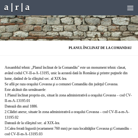
Skip to content
PLANUL ÎNCLINAT DE LA COMANDAU
Ansamblul tehnic „Planul înclinat de la Comandău” este un monument tehnic clasat,
având codul CV-II-a-A-13195, unic la această dată în România şi printre puţinele din
lume, datând de la sfârşitul sec. al XIX-lea.
Se află pe raza oraşului Covasna şi a comunei Comandău din judeţul Covasna.
Este alcătuit din următoarele:
1.Planul înclinat propriu-zis, situat în zona administrativă a oraşului Covasna – cod CV-
II-m-A-13195.01
Datează din anul 1886.
2.Clădiri anexe, situate în zona administrativă a oraşului Covasna – cod CV-II-a-m-A-
13195.02
Datează de la sfârşitul sec. al XIX-lea.
3.Calea ferată îngustă (ecartament 760 mm) pe raza localităţilor Covasna şi Comandău –
cod CV-II-m-A-13195.03