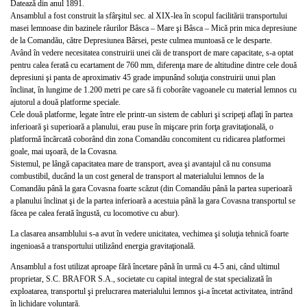
Datează din anul 1891.
Ansamblul a fost construit la sfârşitul sec. al XIX-lea în scopul facilitării transportului
masei lemnoase din bazinele râurilor Bâsca – Mare şi Bâsca – Mică prin mica depresiune
de la Comandău, către Depresiunea Bârsei, peste culmea muntoasă ce le desparte.
Având în vedere necesitatea construirii unei căi de transport de mare capacitate, s-a optat
pentru calea ferată cu ecartament de 760 mm, diferenţa mare de altitudine dintre cele două
depresiuni şi panta de aproximativ 45 grade impunând soluţia construirii unui plan
înclinat, în lungime de 1.200 metri pe care să fi coborâte vagoanele cu material lemnos cu
ajutorul a două platforme speciale.
Cele două platforme, legate între ele printr-un sistem de cabluri şi scripeţi aflaţi în partea
inferioară şi superioară a planului, erau puse în mişcare prin forţa gravitaţională, o
platformă încărcată coborând din zona Comandău concomitent cu ridicarea platformei
goale, mai uşoară, de la Covasna.
Sistemul, pe lângă capacitatea mare de transport, avea şi avantajul că nu consuma
combustibil, ducând la un cost general de transport al materialului lemnos de la
Comandău până la gara Covasna foarte scăzut (din Comandău până la partea superioară
a planului înclinat şi de la partea inferioară a acestuia până la gara Covasna transportul se
făcea pe calea ferată îngustă, cu locomotive cu abur).
La clasarea ansamblului s-a avut în vedere unicitatea, vechimea şi soluţia tehnică foarte
ingenioasă a transportului utilizând energia gravitaţională.
Ansamblul a fost utilizat aproape fără încetare până în urmă cu 4-5 ani, când ultimul
proprietar, S.C. BRAFOR S.A., societate cu capital integral de stat specializată în
exploatarea, transportul şi prelucrarea materialului lemnos şi-a încetat activitatea, intrând
în lichidare voluntară.