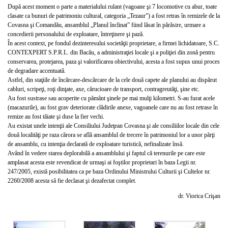
După acest moment o parte a materialului rulant (vagoane şi 7 locomotive cu abur, toate
clasate ca bunuri de patrimoniu cultural, categoria „Tezaur”) a fost retras în remizele de la
Covasna şi Comandău, ansamblul „Planul înclinat” fiind lăsat în părăsire, urmare a
concedierii personalului de exploatare, întreţinere şi pază.
În acest context, pe fondul dezinteresului societăţii proprietare, a firmei lichidatoare, S.C.
CONTEXPERT S.P.R.L. din Bacău, a administraţiei locale şi a poliţiei din zonă pentru
conservarea, protejarea, paza şi valorificarea obiectivului, acesta a fost supus unui proces
de degradare accentuată.
Astfel, din staţiile de încărcare-descărcare de la cele două capete ale planului au dispărut
cabluri, scripeţi, roţi dinţate, axe, cărucioare de transport, contragreutăţi, şine etc.
Au fost sustrase sau acoperite cu pământ şinele pe mai mulţi kilometri. S-au furat acele
(macazurile), au fost grav deteriorate clădirile anexe, vagoanele care nu au fost retrase în
remize au fost tăiate şi duse la fier vechi.
Au existat unele intenţii ale Consiliului Judeţean Covasna şi ale consiliilor locale din cele
două localităţi pe raza cărora se află ansamblul de trecere în patrimoniul lor a unor părţi
de ansamblu, cu intenţia declarată de exploatare turistică, nefinalizate însă.
Având în vedere starea deplorabilă a ansamblului şi faptul că terenurile pe care este
amplasat acesta este revendicat de urmaşi ai foştilor proprietari în baza Legii nr.
247/2005, există posibilitatea ca pe baza Ordinului Ministrului Culturii şi Cultelor nr.
2260/2008 acesta să fie declasat şi dezafectat complet.
dr. Viorica Crişan