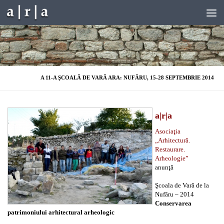
Skip to content
A 11-A ŞCOALĂ DE VARĂ ARA: NUFĂRU, 15-28 SEPTEMBRIE 2014
a|r|a
Asociaţia
„Arhitectură.
Restaurare.
Arheologie”
anunţă
Şcoala de Vară de la
Nufăru – 2014
Conservarea
patrimoniului arhitectural arheologic