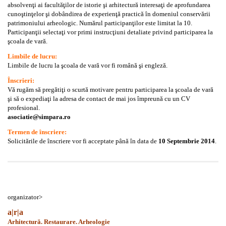
absolvenţi ai facultăţilor de istorie şi arhitectură interesaţi de aprofundarea
cunoştinţelor şi dobândirea de experienţă practică în domeniul conservării
patrimoniului arheologic. Numărul participanţilor este limitat la 10.
Participanţii selectaţi vor primi instrucţiuni detaliate privind participarea la
şcoala de vară.
Limbile de lucru:
Limbile de lucru la şcoala de vară vor fi română şi engleză.
Înscrieri:
Vă rugăm să pregătiţi o scurtă motivare pentru participarea la şcoala de vară
şi să o expediaţi la adresa de contact de mai jos împreună cu un CV
profesional.
asociatie@simpara.ro
Termen de înscriere:
Solicitările de înscriere vor fi acceptate până în data de
10 Septembrie 2014
.
organizator>
a|r|a
Arhitectură. Restaurare. Arheologie