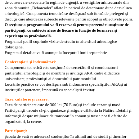
de conservare executate în regim de urgenţă, a vestigiilor arhitecturale din
zona denumită „Debarcader” aflate în pericol de deteriorare după dezvelirea
arheologică. Componenta teoretică se desfăşoară sub formă de prelegeri şi
discuţii care abordează subiecte relevante pentru scopul şi obiectivele şcolii.
O secţiune a programului va fi rezervată pentru prezentări susţinute de
participanţi, cu subiecte alese de fiecare în funcţie de formarea şi
experienţa sa profesională.
Programul şcolii cuprinde vizite de studiu în alte situri arheologice
dobrogene.
Programul detaliat va fi anunţat la începutul lunii septembrie.
Conferenţiari şi îndrumători:
Componenta teoretică este susţinută de cercetătorii și coordonatorii
şantierului arheologic şi de membrii şi invitaţii ARA, cadre didactice
universitare, profesionişti ai domeniului patrimoniului.
Lucrările practice se vor desfăşura sub îndrumarea specialiştilor ARA şi ai
instituţiilor partenere, împreună cu specialiştii invitaţi.
Taxe, călătorie şi cazare:
Taxa de participare este de 300 lei (70 Euro) şi include cazare şi masă.
Participanţii trebuie să-şi organizeze şi asigure călătoria la Nufăru. Detalii şi
informaţii despre mijloace de transport în comun şi trasee pot fi oferite de
organizatori, la cerere.
Participanţi:
Şcoala de vară se adresează studenţilor în ultimii ani de studii şi tinerilor