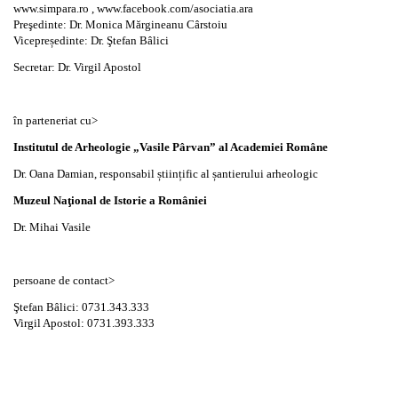
www.simpara.ro , www.facebook.com/asociatia.ara
Preşedinte: Dr. Monica Mărgineanu Cârstoiu
Vicepreședinte: Dr. Ştefan Bâlici
Secretar: Dr. Virgil Apostol
în parteneriat cu>
Institutul de Arheologie „Vasile Pârvan” al Academiei Române
Dr. Oana Damian, responsabil științific al șantierului arheologic
Muzeul Naţional de Istorie a României
Dr. Mihai Vasile
persoane de contact>
Ştefan Bâlici: 0731.343.333
Virgil Apostol: 0731.393.333