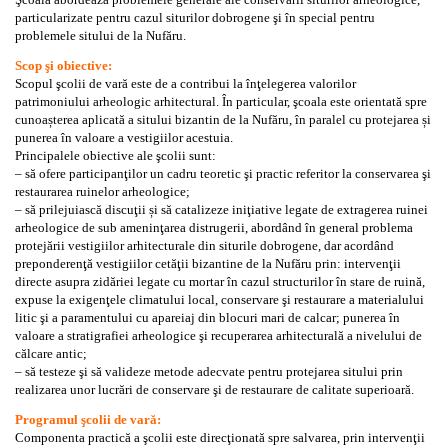
particularizate pentru cazul siturilor dobrogene şi în special pentru
problemele sitului de la Nufăru.
Scop şi obiective:
Scopul şcolii de vară este de a contribui la înţelegerea valorilor
patrimoniului arheologic arhitectural. În particular, şcoala este orientată spre
cunoașterea aplicată a sitului bizantin de la Nufăru, în paralel cu protejarea și
punerea în valoare a vestigiilor acestuia.
Principalele obiective ale şcolii sunt:
– să ofere participanţilor un cadru teoretic şi practic referitor la conservarea şi
restaurarea ruinelor arheologice;
– să prilejuiască discuţii și să catalizeze iniţiative legate de extragerea ruinei
arheologice de sub ameninţarea distrugerii, abordând în general problema
protejării vestigiilor arhitecturale din siturile dobrogene, dar acordând
preponderenţă vestigiilor cetăţii bizantine de la Nufăru prin: intervenţii
directe asupra zidăriei legate cu mortar în cazul structurilor în stare de ruină,
expuse la exigenţele climatului local, conservare şi restaurare a materialului
litic şi a paramentului cu apareiaj din blocuri mari de calcar; punerea în
valoare a stratigrafiei arheologice şi recuperarea arhitecturală a nivelului de
călcare antic;
– să testeze şi să valideze metode adecvate pentru protejarea sitului prin
realizarea unor lucrări de conservare şi de restaurare de calitate superioară.
Programul şcolii de vară:
Componenta practică a şcolii este direcţionată spre salvarea, prin intervenţii