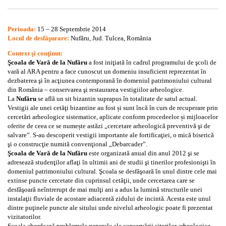
Perioada:
15 – 28 Septembrie 2014
Locul de desfăşurare:
Nufăru, Jud. Tulcea, România
Context şi conţinut:
Şcoala de Vară de la Nufăru
a fost iniţiată în cadrul programului de şcoli de
vară al ARA pentru a face cunoscut un domeniu insuficient reprezentat în
dezbaterea şi în acţiunea contemporană în domeniul patrimoniului cultural
din România – conservarea şi restaurarea vestigiilor arheologice.
La
Nufăru
se află un sit bizantin suprapus în totalitate de satul actual.
Vestigii ale unei cetăţi bizantine au fost și sunt încă în curs de recuperare prin
cercetări arheologice sistematice, aplicate conform procedeelor și mijloacelor
oferite de ceea ce se numește astăzi „cercetare arheologică preventivă şi de
salvare”. S-au descoperit vestigii importante ale fortificaţiei, o mică biserică
şi o construcţie numită convenţional „Debarcader”.
Şcoala de Vară de la Nufăru
este organizată anual din anul 2012 şi se
adresează studenţilor aflaţi în ultimii ani de studii şi tinerilor profesionişti în
domeniul patrimoniului cultural. Şcoala se desfăşoară în unul dintre cele mai
extinse puncte cercetate din cuprinsul cetăţii, unde cercetarea care se
desfăşoară neîntrerupt de mai mulţi ani a adus la lumină structurile unei
instalaţii fluviale de acostare adiacentă zidului de incintă. Acesta este unul
dintre puţinele puncte ale sitului unde nivelul arheologic poate fi prezentat
vizitatorilor.
Şcoala abordează problemele generale ale conservării siturilor arheologice,