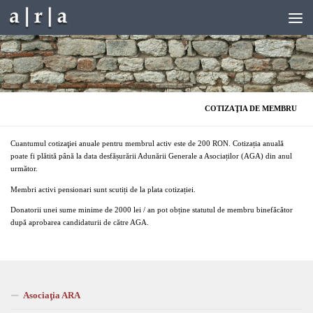
Skip to content
COTIZAŢIA DE MEMBRU
Cuantumul cotizaţiei anuale pentru membrul activ este de 200 RON. Cotizația anuală
poate fi plătită până la data desfășurării Adunării Generale a Asociaților (AGA) din anul
următor.
Membri activi pensionari sunt scutiți de la plata cotizației.
Donatorii unei sume minime de 2000 lei / an pot obține statutul de membru binefăcător
după aprobarea candidaturii de către AGA.
Asociaţia ARA