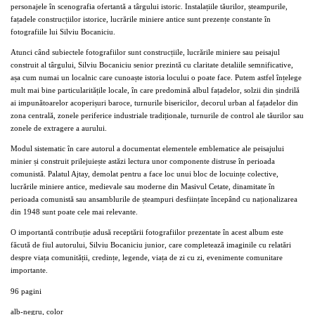
personajele în scenografia ofertantă a târgului istoric. Instalațiile tăurilor, șteampurile,
fațadele construcțiilor istorice, lucrările miniere antice sunt prezențe constante în
fotografiile lui Silviu Bocaniciu.
Atunci când subiectele fotografiilor sunt construcțiile, lucrările miniere sau peisajul
construit al târgului, Silviu Bocaniciu senior prezintă cu claritate detaliile semnificative,
așa cum numai un localnic care cunoaște istoria locului o poate face. Putem astfel înțelege
mult mai bine particularitățile locale, în care predomină albul fațadelor, solzii din șindrilă
ai impunătoarelor acoperișuri baroce, turnurile bisericilor, decorul urban al fațadelor din
zona centrală, zonele periferice industriale tradiționale, turnurile de control ale tăurilor sau
zonele de extragere a aurului.
Modul sistematic în care autorul a documentat elementele emblematice ale peisajului
minier și construit prilejuiește astăzi lectura unor componente distruse în perioada
comunistă. Palatul Ajtay, demolat pentru a face loc unui bloc de locuințe colective,
lucrările miniere antice, medievale sau moderne din Masivul Cetate, dinamitate în
perioada comunistă sau ansamblurile de șteampuri desființate începând cu naționalizarea
din 1948 sunt poate cele mai relevante.
O importantă contribuție adusă receptării fotografiilor prezentate în acest album este
făcută de fiul autorului, Silviu Bocaniciu junior, care completează imaginile cu relatări
despre viața comunității, credințe, legende, viața de zi cu zi, evenimente comunitare
importante.
96 pagini
alb-negru, color