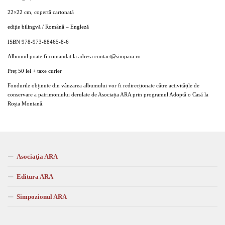
22×22 cm, copertă cartonată
ediție bilingvă / Română – Engleză
ISBN 978-973-88465-8-6
Albumul poate fi comandat la adresa contact@simpara.ro
Preț 50 lei + taxe curier
Fondurile obținute din vânzarea albumului vor fi redirecționate către activitățile de
conservare a patrimoniului derulate de Asociația ARA prin programul Adoptă o Casă la
Roșia Montană.
Asociaţia ARA
Editura ARA
Simpozionul ARA