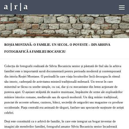
Skip to content
ROȘIA MONTANĂ: O FAMILIE. UN SECOL. O POVESTE – DIN ARHIVA
FOTOGRAFICĂ A FAMILIEI BOCANICIU
Colecția de fotografii realizată de Silviu Bocaniciu senior și păstrată de fiul său în arhiva
familiei este o importantă sursă documentară pentru perioada modernă și contemporană
din istoria Roșiei Montane. O perioadă în care viața locuitorilor încă decurgea în ritmul
său istoric, cadențată de activitatea minieră tradițională milenară. Un trecut în care
mineritul se făcea cu unelte simple, cu cai, dar și cu mecanisme din lemn acţionate de
puterea apei. O așezare străjuită de masive muntoase, împânzite de urme ale exploatărilor
miniere istorice romane, medievale sau de epocă modernă. Un târg minier tradițional,
punctat de accente urbane, cazinou, bănci, societăți de asigurări sau magazine cu produse
occidentale. Piața centrală era animată de târguri, fanfare sau spectacole susținute de artiști
celebri.
Deși este constituită ca o arhivă de familie, în care este integrat un bogat inventar de
imagini ale membrilor familiei, fotograful amator Silviu Bocaniciu senior încadrează