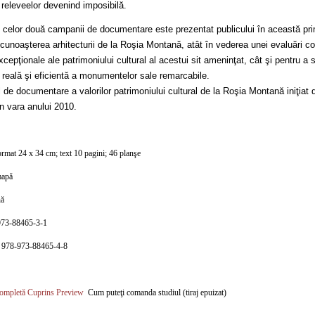
 releveelor devenind imposibilă.
l celor două campanii de documentare este prezentat publicului în această p
cunoaşterea arhitecturii de la Roşia Montană, atât în vederea unei evaluări co
excepţionale ale patrimoniului cultural al acestui sit ameninţat, cât şi pentru a 
 reală şi eficientă a monumentelor sale remarcabile.
de documentare a valorilor patrimoniului cultural de la Roşia Montană iniţiat
n vara anului 2010.
ormat 24 x 34 cm; text 10 pagini; 46 planşe
mapă
nă
73-88465-3-1
N 978-973-88465-4-8
completă
Cuprins
Preview
Cum puteţi comanda studiul (tiraj epuizat)