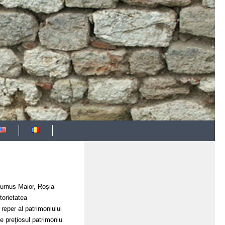
lburnus Maior, Roşia
torietatea
 reper al patrimoniului
de preţiosul patrimoniu