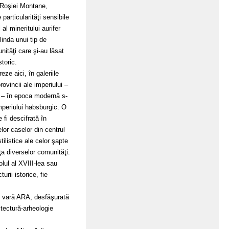
 Roşiei Montane,
particularităţi sensibile
l al mineritului aurifer
linda unui tip de
unităţi care şi-au lăsat
toric.
ze aici, în galeriile
rovincii ale imperiului –
 – în epoca modernă s-
imperiului habsburgic. O
 fi descifrată în
lor caselor din centrul
stilistice ale celor şapte
nţa diverselor comunităţi.
lul al XVIII-lea sau
urii istorice, fie
 de vară ARA, desfăşurată
itectură-arheologie