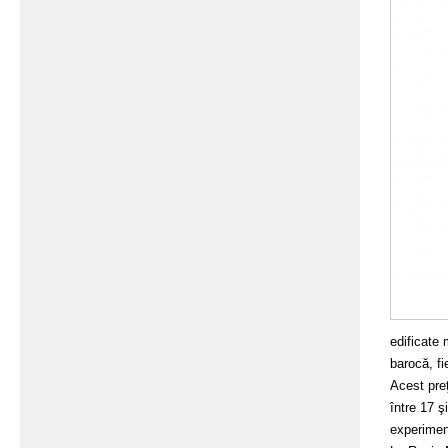
edificate 
barocă, fi
Acest preţ
între 17 ş
experimen