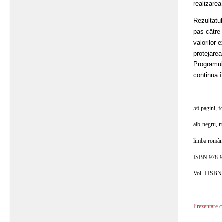
realizarea
Rezultatu
pas către 
valorilor 
protejarea
Programul 
continua î
56 pagini, f
alb-negru, 
limba româ
ISBN 978-9
Vol. I ISB
Prezentare 