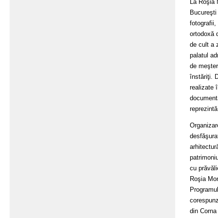
La Roşia M
Bucureşti 
fotografii
ortodoxă d
de cult a 
palatul ad
de meşteri
înstăriţi.
realizate
documenta
reprezintă
Organizar
desfăşurat
arhitectur
patrimoniu
cu prăvăli
Roşia Mon
Programul 
corespunză
din Corna 