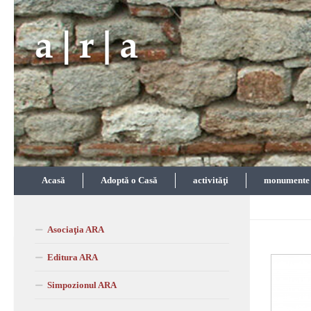
Skip to content
Acasă
Adoptă o Casă
activităţi
monumente î
Asociaţia ARA
Editura ARA
Simpozionul ARA