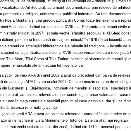
ontană, 20 de participanţi, studenţi ai Universităţii de Arhitectură şi Urbanis
(Facultatea de Arhitectură), au urmărit documentarea, prin relevee de arhitectu
, a patrimoniului religios, administrativ-public şi industrial. Au fost documentate 
in Roşia Montană şi cea greco-catolică din Corna, toate trei exemplare repreze
zonei Apusenilor, datând din secolul al XVIII-lea. Prestanţa arhitecturii civile 
ministrativ (ridicat în 1897), şcoala veche (sfârşitul secolului al XIX-lea) constr
 italieni, precum şi fosta casă de naşteri, ridicată în 1879 (?) ca locuinţă a une
 Din sistemul de amenajări hidrotehnice ale mineritului tradiţional – lacurile de a
 începând de la jumătatea secolului al XVIII-lea pe versantele care înconjoară
te Tăul Mare, Tăul Corna şi Tăul Ţarina: barajele şi sistemele de control şi 
 opere remarcabile ale arhitecturii tehnice istorice.
ea şcolii de vară ARA din anul 2009 a avut ca precedent campania de relevee 
ă de asociaţia ARA în vara anului 2007. Cu acea ocazie un grup de studenţi de
ă din Bucureşti şi Cluj-Napoca, îndrumaţi de membri ai asociaţiei, specialişti î
lui cultural, au realizat relevee ale unor construcţii istorice valoroase – case t
e situate în piaţa centrală a aşezării precum şi case parohiale, dar şi una dintre
tană, biserica reformată (calvină).
şcolii de vară ARA a avut ca obiectiv relevarea tuturor edificiilor istorice de
tor şi neînscrise în Lista Monumentelor Istorice. Este cu atât mai regretabil 
– cel mai vechi edificiu de cult din zonă, datând din 1719 – accesul participanţ