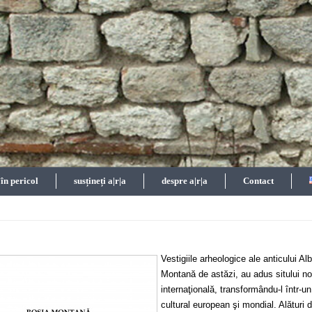
n pericol
susțineți a|r|a
despre a|r|a
Contact
Vestigiile arheologice ale anticului A
Montană de astăzi, au adus sitului no
internaţională, transformându-l într-un
cultural european şi mondial. Alături 