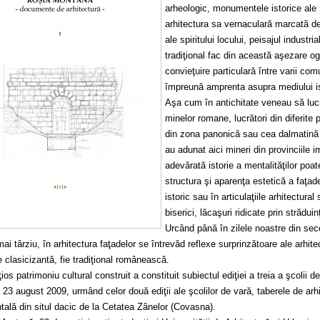
arheologic, monumentele istorice ale
arhitectura sa vernaculară marcată de 
ale spiritului locului, peisajul industria
tradiţional fac din această aşezare og
convieţuire particulară între varii com
împreună amprenta asupra mediului is
Aşa cum în antichitate veneau să lucre
minelor romane, lucrători din diferite p
din zona panonică sau cea dalmatină
au adunat aici mineri din provinciile 
adevărată istorie a mentalităţilor poate
structura şi aparenţa estetică a faţade
istoric sau în articulaţiile arhitectural 
biserici, lăcaşuri ridicate prin strădui
Urcând până în zilele noastre din seco
mai târziu, în arhitectura faţadelor se întrevăd reflexe surprinzătoare ale arhitect
e clasicizantă, fie tradiţional românească.
ios patrimoniu cultural construit a constituit subiectul ediţiei a treia a şcolii
i 23 august 2009, urmând celor două ediţii ale şcolilor de vară, taberele de arh
tală din situl dacic de la Cetatea Zânelor (Covasna).