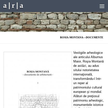
Skip to content
ROSIA-MONTANA—DOCUMENTE
Vestigiile arheologice
ale anticului Alburnus
Maior, Roşia Montană
de astăzi, au adus
sitului notorietatea
internaţională,
transformându-l într-
un reper al
patrimoniului cultural
european şi mondial.
Alături de preţiosul
patrimoniu arheologic,
monumentele istorice