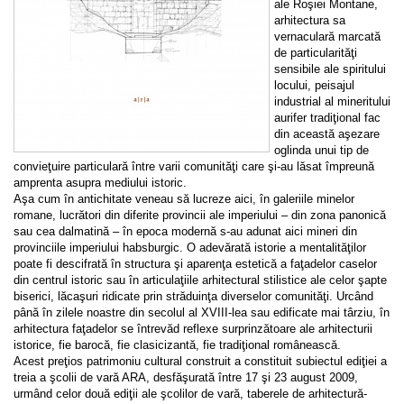
ale Roşiei Montane,
arhitectura sa
vernaculară marcată
de particularităţi
sensibile ale spiritului
locului, peisajul
industrial al mineritului
aurifer tradiţional fac
din această aşezare
oglinda unui tip de
convieţuire particulară între varii comunităţi care şi-au lăsat împreună
amprenta asupra mediului istoric.
Aşa cum în antichitate veneau să lucreze aici, în galeriile minelor
romane, lucrători din diferite provincii ale imperiului – din zona panonică
sau cea dalmatină – în epoca modernă s-au adunat aici mineri din
provinciile imperiului habsburgic. O adevărată istorie a mentalităţilor
poate fi descifrată în structura şi aparenţa estetică a faţadelor caselor
din centrul istoric sau în articulaţiile arhitectural stilistice ale celor şapte
biserici, lăcaşuri ridicate prin străduinţa diverselor comunităţi. Urcând
până în zilele noastre din secolul al XVIII-lea sau edificate mai târziu, în
arhitectura faţadelor se întrevăd reflexe surprinzătoare ale arhitecturii
istorice, fie barocă, fie clasicizantă, fie tradiţional românească.
Acest preţios patrimoniu cultural construit a constituit subiectul ediţiei a
treia a şcolii de vară ARA, desfăşurată între 17 şi 23 august 2009,
urmând celor două ediţii ale şcolilor de vară, taberele de arhitectură-