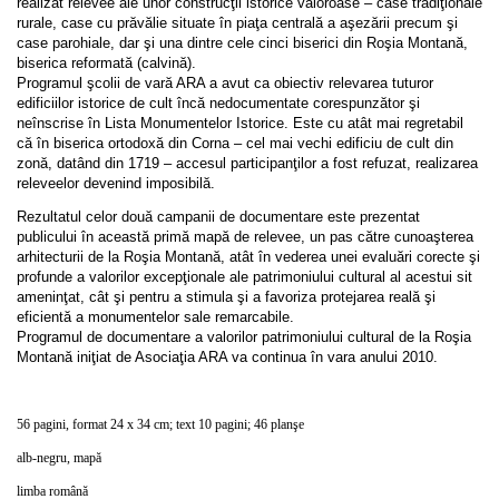
realizat relevee ale unor construcţii istorice valoroase – case tradiţionale
rurale, case cu prăvălie situate în piaţa centrală a aşezării precum şi
case parohiale, dar şi una dintre cele cinci biserici din Roşia Montană,
biserica reformată (calvină).
Programul şcolii de vară ARA a avut ca obiectiv relevarea tuturor
edificiilor istorice de cult încă nedocumentate corespunzător şi
neînscrise în Lista Monumentelor Istorice. Este cu atât mai regretabil
că în biserica ortodoxă din Corna – cel mai vechi edificiu de cult din
zonă, datând din 1719 – accesul participanţilor a fost refuzat, realizarea
releveelor devenind imposibilă.
Rezultatul celor două campanii de documentare este prezentat
publicului în această primă mapă de relevee, un pas către cunoaşterea
arhitecturii de la Roşia Montană, atât în vederea unei evaluări corecte şi
profunde a valorilor excepţionale ale patrimoniului cultural al acestui sit
ameninţat, cât şi pentru a stimula şi a favoriza protejarea reală şi
eficientă a monumentelor sale remarcabile.
Programul de documentare a valorilor patrimoniului cultural de la Roşia
Montană iniţiat de Asociaţia ARA va continua în vara anului 2010.
56 pagini, format 24 x 34 cm; text 10 pagini; 46 planşe
alb-negru, mapă
limba română