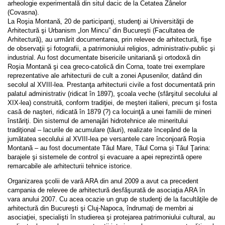
arheologie experimentală din situl dacic de la Cetatea Zânelor
(Covasna).
La Roşia Montană, 20 de participanţi, studenţi ai Universităţii de
Arhitectură şi Urbanism „Ion Mincu” din Bucureşti (Facultatea de
Arhitectură), au urmărit documentarea, prin relevee de arhitectură, fişe
de observaţii şi fotografii, a patrimoniului religios, administrativ-public şi
industrial. Au fost documentate bisericile unitariană şi ortodoxă din
Roşia Montană şi cea greco-catolică din Corna, toate trei exemplare
reprezentative ale arhitecturii de cult a zonei Apusenilor, datând din
secolul al XVIII-lea. Prestanţa arhitecturii civile a fost documentată prin
palatul administrativ (ridicat în 1897), şcoala veche (sfârşitul secolului al
XIX-lea) construită, conform tradiţiei, de meşteri italieni, precum şi fosta
casă de naşteri, ridicată în 1879 (?) ca locuinţă a unei familii de mineri
înstăriţi. Din sistemul de amenajări hidrotehnice ale mineritului
tradiţional – lacurile de acumulare (tăuri), realizate începând de la
jumătatea secolului al XVIII-lea pe versantele care înconjoară Roşia
Montană – au fost documentate Tăul Mare, Tăul Corna şi Tăul Ţarina:
barajele şi sistemele de control şi evacuare a apei reprezintă opere
remarcabile ale arhitecturii tehnice istorice.
Organizarea şcolii de vară ARA din anul 2009 a avut ca precedent
campania de relevee de arhitectură desfăşurată de asociaţia ARA în
vara anului 2007. Cu acea ocazie un grup de studenţi de la facultăţile de
arhitectură din Bucureşti şi Cluj-Napoca, îndrumaţi de membri ai
asociaţiei, specialişti în studierea şi protejarea patrimoniului cultural, au