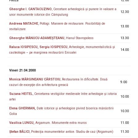
Pauză
12.00
Gheorghe I. CANTACUZINO
, Cercetare arheologică şi punere în valoare a
12.30
unor monumente istorice din Câmpulung
Andreea MATACHE
, Potlogi. Maniere de restaurare. Posibilităţi de
13.00
revitalizare
Gheorghe MĂNUCU-ADAMEȘTEANU
, Hanul Stavropoleos
13.30
Raluca IOSIPESCU, Sergiu IOSIPESCU
, Arheologie, monumentalistică şi
14.00
casteologie – pe marginea restaurării Enisalei
Vineri 21.04.2000
Monica MĂRGINEANU CÂRSTOIU
, Restaurarea în dificultate. Două
9.00
cazuri de excepţie din arhitectura greacă
Suzana HEITEL
, Cercetarea vestigiilor medievale între arheologie și istoria
10.00
artei
Elena GHERMAN,
Date istorice și arheologice pivind biserica mănăstirii
10.30
Golia
Vasilica LUNGU,
Argamum. Monumente extra muros
11.00
Ştefan BÂLICI
, Protecţia monumentelor antice. Studiu de caz (Argamum)
11.30