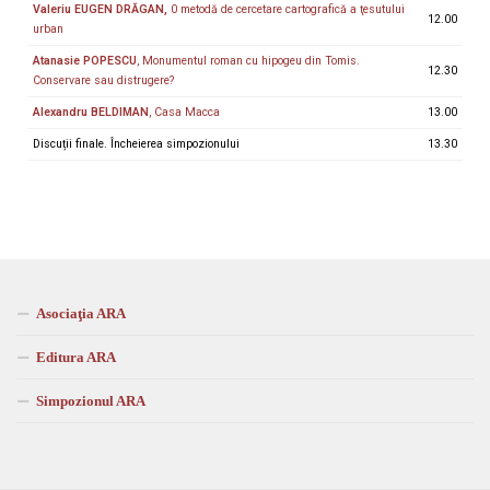
Valeriu EUGEN DRĂGAN,
0 metodă de cercetare cartografică a ţesutului
12.00
urban
Atanasie POPESCU
, Monumentul roman cu hipogeu din Tomis.
12.30
Conservare sau distrugere?
Alexandru BELDIMAN
, Casa Macca
13.00
Discuții finale. Încheierea simpozionului
13.30
Asociaţia ARA
Editura ARA
Simpozionul ARA