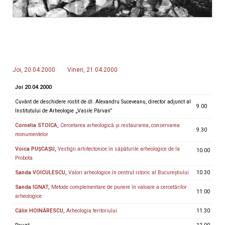
Joi, 20.04.2000
Vineri, 21.04.2000
Joi 20.04.2000
Cuvânt de deschidere rostit de dl. Alexandru Suceveanu, director adjunct al
9.00
Institutului de Arheologie „Vasile Părvan”
Cornelia STOICA,
Cercetarea arheologică şi restaurarea, conservarea
9.30
monumentelor
Voica PUȘCAȘU,
Vestigii arhitectonice în săpăturile arheologice de la
10.00
Probota
Sanda VOICULESCU,
Valori arheologice în centrul istoric al Bucureştiului
10.30
Sanda IGNAT,
Metode complementare de punere în valoare a cercetărilor
11.00
arheologice
Călin HOINĂRESCU,
Arheologia teritoriului
11.30