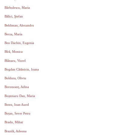
Bărbulescu, Maria
Bâlici, Ştefan
Beldiman, Alexandru
Berza, Maria
Beu Dachin, Eugenia
Bîră, Monica
Blănaru, Viorel
Bogdan Cătăniciu, Ioana
Boldura, Oliviu
Boroneanț, Adina
Boștenaru Dan, Maria
Botez, Ioan Aurel
Boțan, Sever Petru
Bradu, Mihai
Brazdă, Adeona