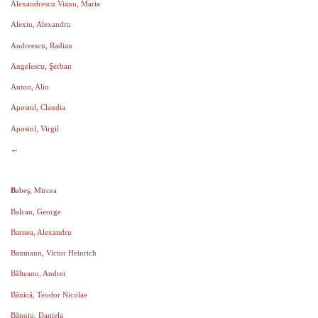
Alexandrescu Vianu, Maria
Alexiu, Alexandru
Andreescu, Radian
Angelescu, Şerban
Anton, Alin
Apostol, Claudia
Apostol, Virgil
←
B
abeş, Mircea
Balcan, George
Barnea, Alexandru
Baumann, Victor Heinrich
Bălteanu, Andrei
Bănică, Teodor Nicolae
Bănoiu, Daniela