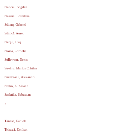
Stanciu, Bogdan
Stasisin, Loredana
Stăicuț, Gabriel
Stănică, Aurel
Sterpu, Iliaș
Stoica, Cornelia
Stillewagt, Denis
Streinu, Marius Cristian
Suceveanu, Alexandru
Szabó, A. Katalin
Szaktilla, Sebastian
←
T
ănase, Daniela
Teleagă, Emilian