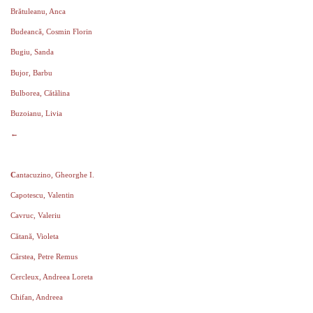
Brătuleanu, Anca
Budeancă, Cosmin Florin
Bugiu, Sanda
Bujor, Barbu
Bulborea, Cătălina
Buzoianu, Livia
←
C
antacuzino, Gheorghe I.
Capotescu, Valentin
Cavruc, Valeriu
Cătană, Violeta
Cârstea, Petre Remus
Cercleux, Andreea Loreta
Chifan, Andreea