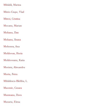
Mihăilă, Marina
Mitric-Ciupe, Vlad
Mitroi, Cristina
Mocanu, Marian
Mohanu, Dan
Mohanu, Ileana
Mohonea, Ana
Moldovan, Horia
Moldoveanu, Katia
Morintz, Alexandru
Mortu, Petru
Mihăilescu-Bârliba, L.
Mucenic, Cezara
Munteanu, Doru
Murariu, Elena