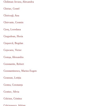
Chiliman Juvara, Alexandra
Chiriac, Costel
Chiricuţă, Ana
Chirvasie, Cosmin
Cireș, Loredana
Ciugudean, Horia
Ciupercă, Bogdan
Cojocaru, Victor
Comșa, Alexandra
Constantin, Robert
Constantinescu, Marius Eugen
Cosnean, Letiția
Costea, Constanța
Costiuc, Silvia
Crăciun, Cristina
Crăciunescu, Adrian