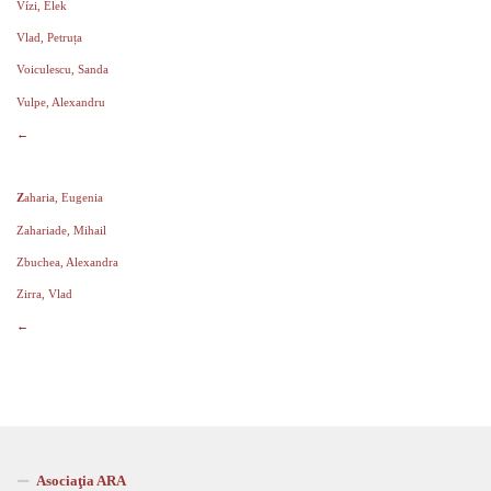
Vízi, Elek
Vlad, Petruța
Voiculescu, Sanda
Vulpe, Alexandru
←
Z
aharia, Eugenia
Zahariade, Mihail
Zbuchea, Alexandra
Zirra, Vlad
←
Asociaţia ARA