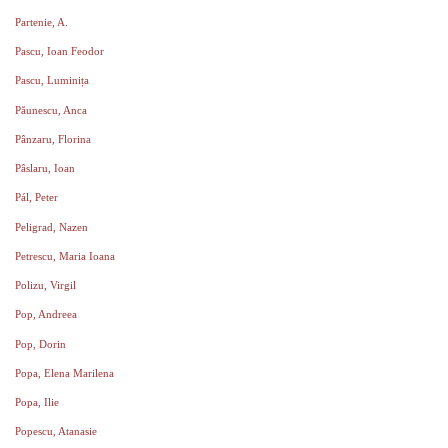
Partenie, A.
Pascu, Ioan Feodor
Pascu, Luminița
Păunescu, Anca
Pânzaru, Florina
Pâslaru, Ioan
Pál, Peter
Peligrad, Nazen
Petrescu, Maria Ioana
Polizu, Virgil
Pop, Andreea
Pop, Dorin
Popa, Elena Marilena
Popa, Ilie
Popescu, Atanasie