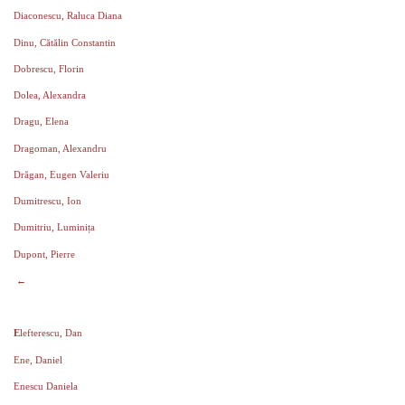
Diaconescu, Raluca Diana
Dinu, Cătălin Constantin
Dobrescu, Florin
Dolea, Alexandra
Dragu, Elena
Dragoman, Alexandru
Drăgan, Eugen Valeriu
Dumitrescu, Ion
Dumitriu, Luminița
Dupont, Pierre
←
E
lefterescu, Dan
Ene, Daniel
Enescu Daniela