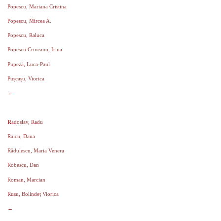
Popescu, Mariana Cristina
Popescu, Mircea A.
Popescu, Raluca
Popescu Criveanu, Irina
Pupeză, Luca-Paul
Pușcașu, Viorica
←
R
adoslav, Radu
Raicu, Dana
Rădulescu, Maria Venera
Robescu, Dan
Roman, Marcian
Rusu, Bolindeț Viorica
←