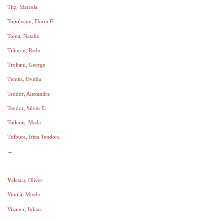
Titz, Marcela
Topoleanu, Florin G.
Toma, Natalia
Trăușan, Radu
Trohani, George
Țentea, Ovidiu
Teodor, Alexandra
Teodor, Silviu E.
Toderaș, Meda
Tulbure, Irina Teodora
←
V
elescu, Oliver
Vintilă, Mirela
Vizauer, Iulian