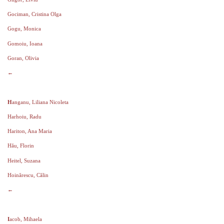
Gociman, Cristina Olga
Gogu, Monica
Gomoiu, Ioana
Goran, Olivia
←
H
anganu, Liliana Nicoleta
Harhoiu, Radu
Hariton, Ana Maria
Hău, Florin
Heitel, Suzana
Hoinărescu, Călin
←
I
acob, Mihaela