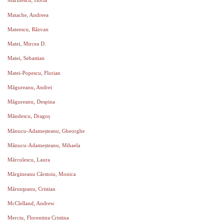
Marinescu, Horia
Matache, Andreea
Mateescu, Răzvan
Matei, Mircea D.
Matei, Sebastian
Matei-Popescu, Florian
Măgureanu, Andrei
Măgureanu, Despina
Măndescu, Dragoș
Mănucu-Adameșteanu, Gheorghe
Mănucu-Adameșteanu, Mihaela
Mărculescu, Laura
Mărgineanu Cârstoiu, Monica
Mărunţeanu, Cristian
McClelland, Andrew
Merciu, Florentina Cristina