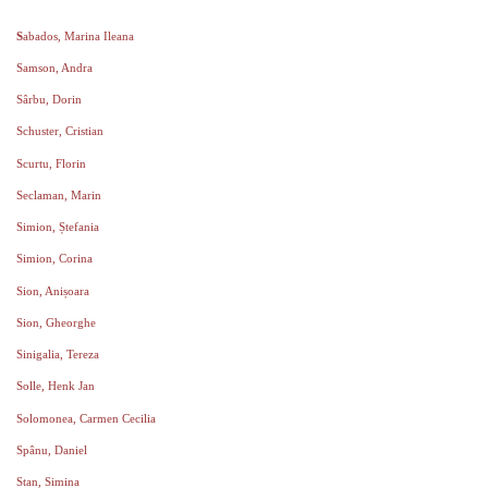
S
abados, Marina Ileana
Samson, Andra
Sârbu, Dorin
Schuster, Cristian
Scurtu, Florin
Seclaman, Marin
Simion, Ștefania
Simion, Corina
Sion, Anișoara
Sion, Gheorghe
Sinigalia, Tereza
Solle, Henk Jan
Solomonea, Carmen Cecilia
Spânu, Daniel
Stan, Simina