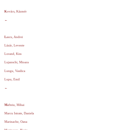
K
ovács, Kázmér
←
L
ascu, Andrei
Lázár, Levente
Lorand, Kiss
Lujanschi, Mioara
Lungu, Vasilica
Lupu, Emil
←
M
afteiu, Mihai
Marcu Istrate, Daniela
Marinache, Oana