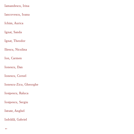
Iamandescu, Irina
Iancovescu, Ioana
Ichim, Aurica
Ignat, Sanda
Ignat, Theodor
Iliescu, Niculina
Ion, Carmen
Ionescu, Dan
Ionescu, Cornel
Ionescu-Zicu, Gheorghe
Iosipescu, Raluca
Iosipescu, Sergiu
Istrate, Anghel
Izdrăilă, Gabriel
←