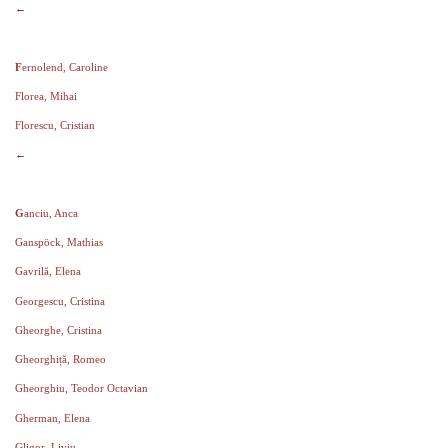
←
F
ernolend, Caroline
Florea, Mihai
Florescu, Cristian
←
G
anciu, Anca
Ganspöck, Mathias
Gavrilă, Elena
Georgescu, Cristina
Gheorghe, Cristina
Gheorghiță, Romeo
Gheorghiu, Teodor Octavian
Gherman, Elena
Gligor, Liviu