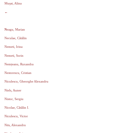
Mușat, Alina
←
N
eagu, Marian
Neculae, Cătălin
Nemeti, Irina
Nemeti, Sorin
Nemțeanu, Ruxandra
Nestorescu, Cristian
Niculescu, Gheorghe Alexandru
Niels, Auner
Nistor, Sergiu
Nicolae, Cătălin I.
Niculescu, Victor
Nits, Alexandru