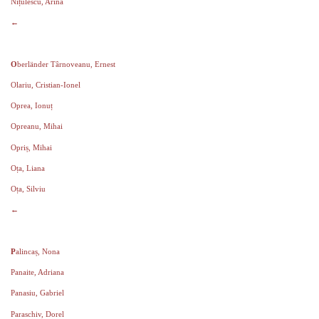
Nițulescu, Arina
←
O
berländer Târnoveanu, Ernest
Olariu, Cristian-Ionel
Oprea, Ionuț
Opreanu, Mihai
Opriș, Mihai
Oța, Liana
Oța, Silviu
←
P
alincaș, Nona
Panaite, Adriana
Panasiu, Gabriel
Paraschiv, Dorel