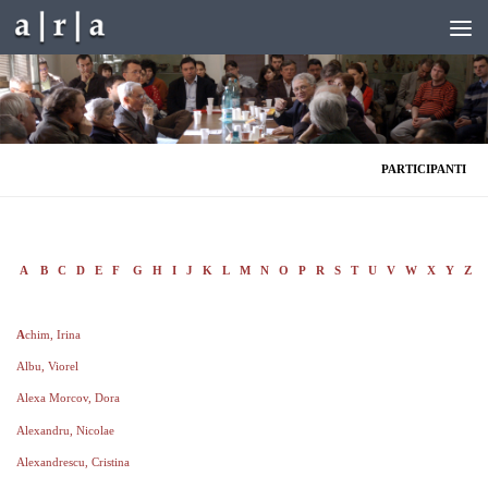
Skip to content
PARTICIPANTI
A
B
C
D
E
F
G
H
I
J
K
L
M
N
O
P
R
S
T
U
V
W
X
Y
Z
A
chim, Irina
Albu, Viorel
Alexa Morcov, Dora
Alexandru, Nicolae
Alexandrescu, Cristina