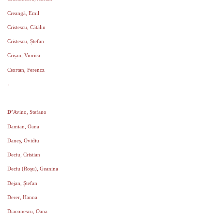
Creangă, Emil
Cristescu, Cătălin
Cristescu, Ștefan
Crișan, Viorica
Csortan, Ferencz
←
D’
Avino, Stefano
Damian, Oana
Daneș, Ovidiu
Deciu, Cristian
Deciu (Roșu), Geanina
Dejan, Ștefan
Derer, Hanna
Diaconescu, Oana