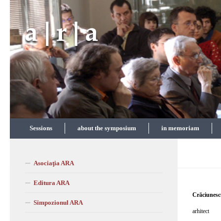
Skip to content
Sessions
about the symposium
in memoriam
Asociaţia ARA
Editura ARA
Crăciunesc
Simpozionul ARA
arhitect