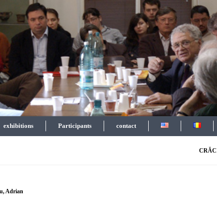
exhibitions
Participants
contact
CRĂC
u, Adrian