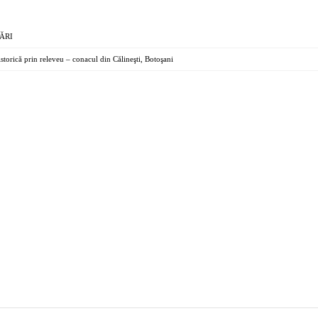
ĂRI
istorică prin releveu – conacul din Călineşti, Botoşani