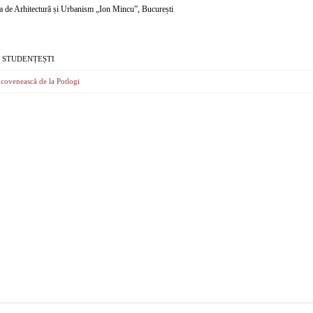
ea de Arhitectură și Urbanism „Ion Mincu”, București
 STUDENȚEȘTI
covenească de la Potlogi