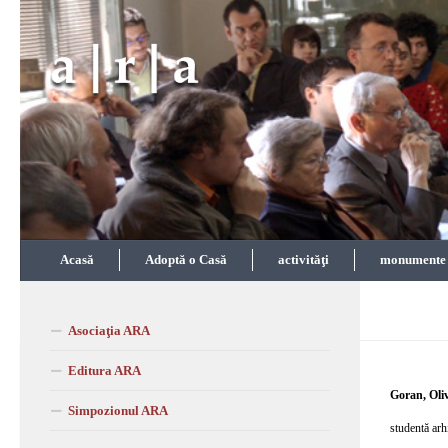
Skip to content
Acasă
Adoptă o Casă
activităţi
monumente î
Asociaţia ARA
Editura ARA
Goran, Oli
Simpozionul ARA
studentă arh