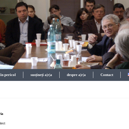
n pericol
susțineți a|r|a
despre a|r|a
Contact
via
itect