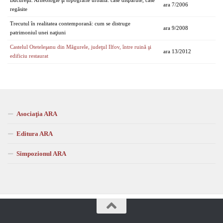
Bucureşti. Arheologie şi topografie urbană: case dispărute, case
ara 7/2006
regăsite
Trecutul în realitatea contemporană: cum se distruge
ara 9/2008
patrimoniul unei naţiuni
Castelul Oteteleşanu din Măgurele, judeţul Ilfov, între ruină şi
ara 13/2012
edificiu restaurat
Asociaţia ARA
Editura ARA
Simpozionul ARA