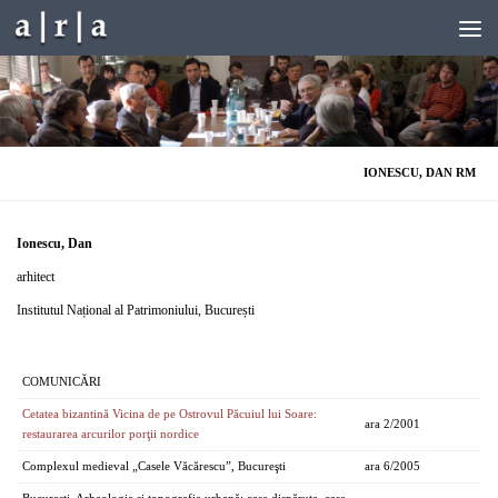
Skip to content
IONESCU, DAN RM
Ionescu, Dan
arhitect
Institutul Național al Patrimoniului, București
COMUNICĂRI
Cetatea bizantină Vicina de pe Ostrovul Păcuiul lui Soare:
ara 2/2001
restaurarea arcurilor porţii nordice
Complexul medieval „Casele Văcărescu”, Bucureşti
ara 6/2005