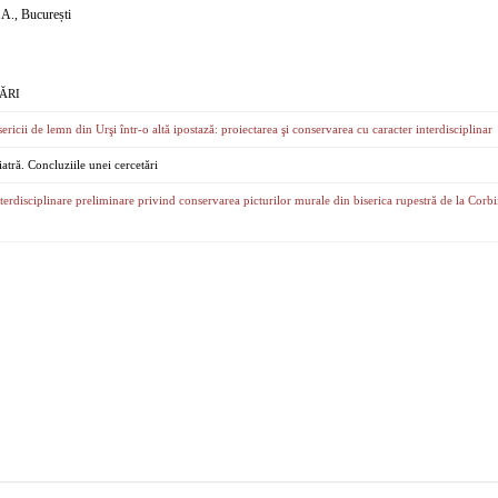
A., București
ĂRI
ericii de lemn din Urşi într-o altă ipostază: proiectarea şi conservarea cu caracter interdisciplinar
iatră. Concluziile unei cercetări
nterdisciplinare preliminare privind conservarea picturilor murale din biserica rupestră de la Corbi