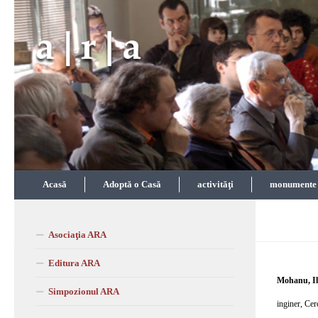
Skip to content
Acasă
Adoptă o Casă
activităţi
monumente î
Asociaţia ARA
Editura ARA
Mohanu, I
Simpozionul ARA
inginer, Cerc