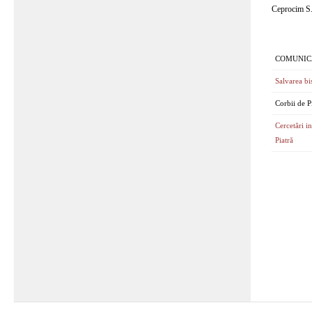
Ceprocim S.
COMUNIC
Salvarea bis
Corbii de P
Cercetări i
Piatră