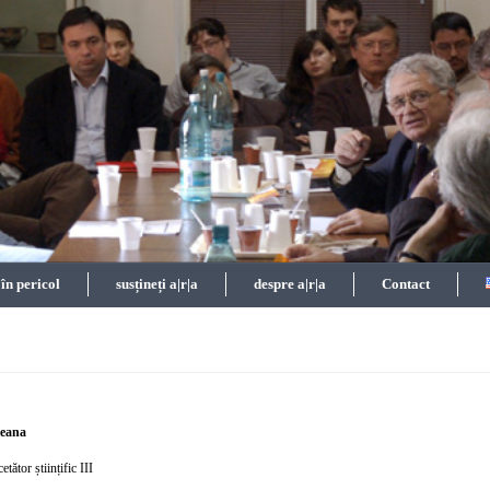
n pericol
susțineți a|r|a
despre a|r|a
Contact
leana
etător științific III