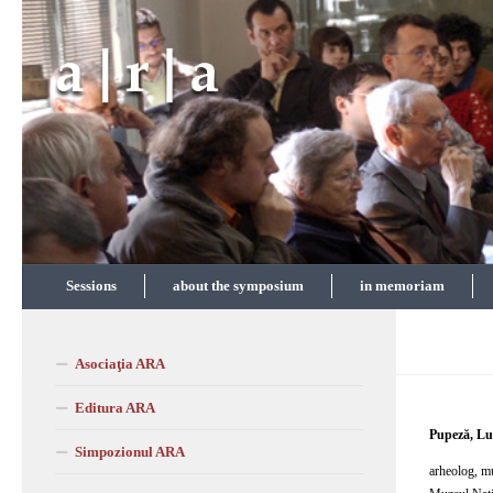
Skip to content
Sessions
about the symposium
in memoriam
Asociaţia ARA
Editura ARA
Pupeză, Lu
Simpozionul ARA
arheolog, m