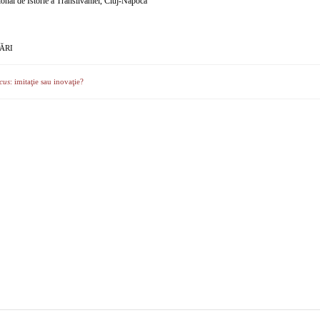
nal de Istorie a Transilvaniei, Cluj-Napoca
ĂRI
cus
: imitaţie sau inovaţie?