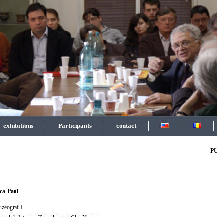
exhibitions
Participants
contact
P
ca-Paul
uzeograf I