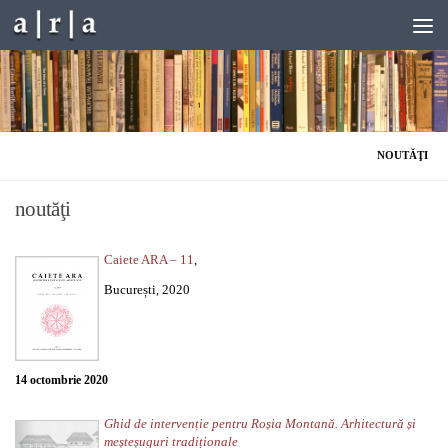
Skip to content
NOUTĂŢI
noutăţi
Caiete ARA – 11
,
București, 2020
14 octombrie 2020
Ghid de intervenție pentru Roșia Montană. Arhitectură și
meșteșuguri tradiționale