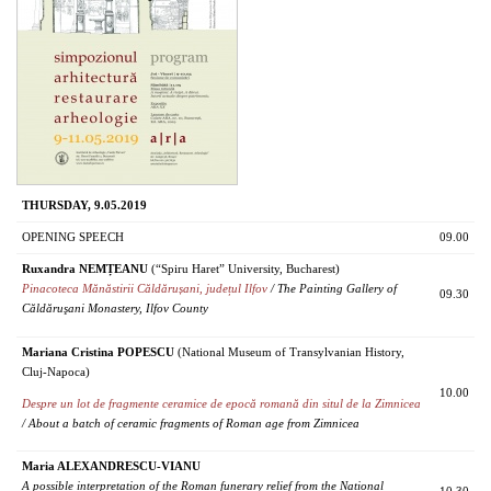
THURSDAY, 9.05.2019
OPENING SPEECH
09.00
Ruxandra NEMȚEANU
(“Spiru Haret” University, Bucharest)
Pinacoteca Mănăstirii Căldărușani, județul Ilfov
/ The Painting Gallery of
09.30
Căldăruşani Monastery, Ilfov County
Mariana Cristina POPESCU
(National Museum of Transylvanian History,
Cluj-Napoca)
10.00
Despre un lot de fragmente ceramice de epocă romană din situl de la Zimnicea
/ About a batch of ceramic fragments of Roman age from Zimnicea
Maria ALEXANDRESCU-VIANU
A possible interpretation of the Roman funerary relief from the National