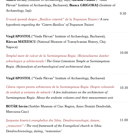
Pârvan” Institute of Archaeology, Bucharest),
Bianca GRIGORAȘ
(Institute of
Archaeology, Iași)
9.30
O nouă ipoteză despre „Bazilica cisternă” de la Tropaeum Traiani
/ A new
hypothesis regarding the ‘Cistern-Basilica’ of Tropaeum Traiani
Virgil APOSTOL
(“Vasile Pârvan” Institute of Archaeology, Bucharest),
Răzvan MATEESCU
(National Museum of Transylvanian History, Cluj-
Napoca)
10.00
Templul mare de calcar de la Sarmizegetusa Regia. (Re)analizarea datelor
arheologice şi arhitecturale
/ The Great Limestone Temple at Sarmizegetusa
Regia. (Re)analysis of archaeological and architectural data
Virgil APOSTOL
(“Vasile Pârvan” Institute of Archaeology, Bucharest)
Câteva repere pentru arhitectura de la Sarmizegetusa Regia. Despre coloanele
10.30
de andezit și unitatea de măsură
/ A few indications on the architecture of
Sarmizegetusa Regia. About the andesite columns and their measurement unit
BOTÁR István
(Szekler Museum of Ciuc Region, Anno Domini Dendrolab,
Miercurea-Ciuc)
11.00
Şarpanta bisericii evanghelice din Sibiu. Dendrocronologie, datare,
„restaurare”
/ The roof framework of the Evangelical church in Sibiu.
Dendrochronology, dating, ‘restoration’