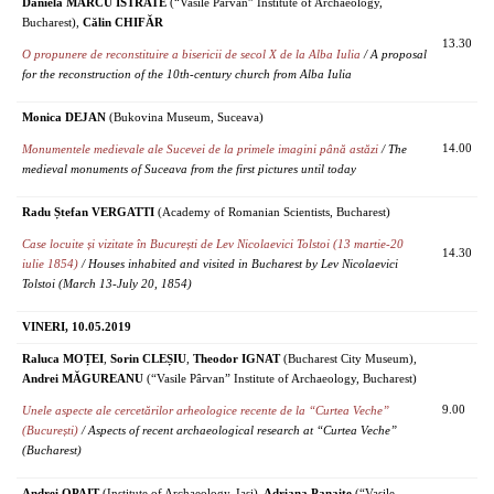
Daniela MARCU ISTRATE
(“Vasile Pârvan” Institute of Archaeology,
Bucharest),
Călin CHIFĂR
13.30
O propunere de reconstituire a bisericii de secol X de la Alba Iulia
/ A proposal
for the reconstruction of the 10th-century church from Alba Iulia
Monica DEJAN
(Bukovina Museum, Suceava)
14.00
Monumentele medievale ale Sucevei de la primele imagini până astăzi
/ The
medieval monuments of Suceava from the first pictures until today
Radu Ștefan VERGATTI
(Academy of Romanian Scientists, Bucharest)
Case locuite și vizitate în București de Lev Nicolaevici Tolstoi (13 martie-20
14.30
iulie 1854)
/ Houses inhabited and visited in Bucharest by Lev Nicolaevici
Tolstoi (March 13-July 20, 1854)
VINERI, 10.05.2019
Raluca MOȚEI
,
Sorin CLEȘIU
,
Theodor IGNAT
(Bucharest City Museum),
Andrei MĂGUREANU
(“Vasile Pârvan” Institute of Archaeology, Bucharest)
9.00
Unele aspecte ale cercetărilor arheologice recente de la “Curtea Veche”
(București)
/ Aspects of recent archaeological research at “Curtea Veche”
(Bucharest)
Andrei OPAIȚ
(Institute of Archaeology, Iași),
Adriana Panaite
(“Vasile