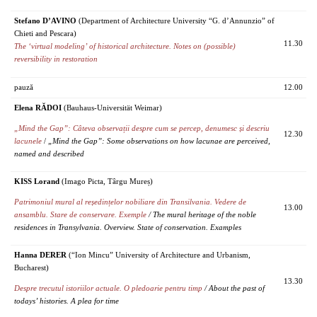
Stefano D’AVINO
(Department of Architecture University “G. d’Annunzio” of
Chieti and Pescara)
11.30
The ‘virtual modeling’ of historical architecture. Notes on (possible)
reversibility in restoration
pauză
12.00
Elena RĂDOI
(Bauhaus-Universität Weimar)
„Mind the Gap”: Câteva observații despre cum se percep, denumesc și descriu
12.30
lacunele
/
„Mind the Gap”: Some observations on how lacunae are perceived,
named and described
KISS Lorand
(Imago Picta, Târgu Mureș)
Patrimoniul mural al reședințelor nobiliare din Transilvania. Vedere de
13.00
ansamblu. Stare de conservare. Exemple
/ The mural heritage of the noble
residences in Transylvania. Overview. State of conservation. Examples
Hanna DERER
(“Ion Mincu” University of Architecture and Urbanism,
Bucharest)
13.30
Despre trecutul istoriilor actuale. O pledoarie pentru timp
/ About the past of
todays’ histories. A plea for time