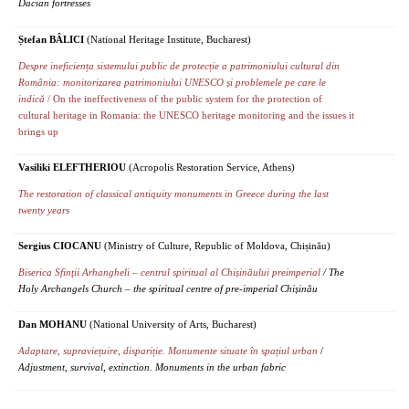
Dacian fortresses
Ștefan BÂLICI
(National Heritage Institute, Bucharest)
Despre ineficiența sistemului public de protecție a patrimoniului cultural din
România: monitorizarea patrimoniului UNESCO și problemele pe care le
indică
/ On the ineffectiveness of the public system for the protection of
cultural heritage in Romania: the UNESCO heritage monitoring and the issues it
brings up
Vasiliki ELEFTHERIOU
(Acropolis Restoration Service, Athens)
The restoration of classical antiquity monuments in Greece during the last
twenty years
Sergius CIOCANU
(Ministry of Culture, Republic of Moldova, Chișinău)
Biserica Sfinţii Arhangheli – centrul spiritual al Chișinăului preimperial
/ The
Holy Archangels Church – the spiritual centre of pre-imperial Chișinău
Dan MOHANU
(National University of Arts, Bucharest)
Adaptare, supraviețuire, dispariție. Monumente situate în spațiul urban
/
Adjustment, survival, extinction. Monuments in the urban fabric