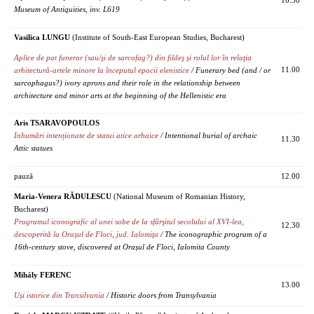
10.30
Museum of Antiquities, inv. L619
Vasilica LUNGU
(Institute of South-East European Studies, Bucharest)
Aplice de pat funerar (sau/şi de sarcofag?) din fildeş şi rolul lor în relaţia
11.00
arhitectură-artele minore la începutul epocii elenistice
/ Funerary bed (and / or
sarcophagus?) ivory aprons and their role in the relationship between
architecture and minor arts at the beginning of the Hellenistic era
Aris TSARAVOPOULOS
Inhumări intenționate de statui atice arhaice
/ Intentional burial of archaic
11.30
Attic statues
pauză
12.00
Maria-Venera RĂDULESCU
(National Museum of Romanian History,
Bucharest)
Programul iconografic al unei sobe de la sfârşitul secolului al XVI-lea,
12.30
descoperită la Oraşul de Floci, jud. Ialomiţa
/ The iconographic program of a
16th-century stove, discovered at Orașul de Floci, Ialomita County
Mihály FERENC
13.00
Uși istorice din Transilvania
/ Historic doors from Transylvania