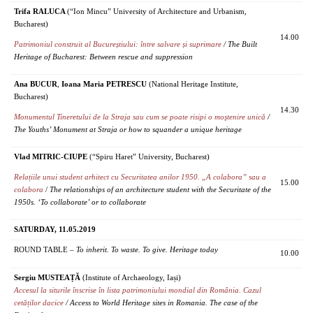
Trifa RALUCA
(“Ion Mincu” University of Architecture and Urbanism,
Bucharest)
14.00
Patrimoniul construit al Bucureștiului: între salvare și suprimare
/ The Built
Heritage of Bucharest: Between rescue and suppression
Ana BUCUR
,
Ioana Maria PETRESCU
(National Heritage Institute,
Bucharest)
14.30
Monumentul Tineretului de la Straja sau cum se poate risipi o moştenire unică
/
The Youths’ Monument at Straja or how to squander a unique heritage
Vlad MITRIC-CIUPE
(“Spiru Haret” University, Bucharest)
Relațiile unui student arhitect cu Securitatea anilor 1950. „A colabora” sau a
15.00
colabora
/
The relationships of an architecture student with the Securitate of the
1950s. ‘To collaborate’ or to collaborate
SATURDAY, 11.05.2019
ROUND TABLE –
To inherit. To waste. To give. Heritage today
10.00
Sergiu MUSTEAȚĂ
(Institute of Archaeology, Iași)
Accesul la siturile înscrise în lista patrimoniului mondial din România. Cazul
cetăților dacice
/ Access to World Heritage sites in Romania. The case of the