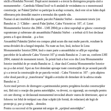
sticlă a Hotelului Novotel. După acest moment s-a trecut la distrugerea propriu-zisă a
monumentelor – Catedrala Sfântul Iosif va fi anulată de vecinătatea cu o monstruoasă
construcţie, iar Palatul Ştirbei va participa la acelaşi scenariu, dacă este să ne luăm după
eliberarea prin demolări masive a terenului din spatele său.
Numai că aici imobilul din spatele parcelei Palatului Stirbei – monument istoric (str.
Banului nr. 2 / Clădire – anexă Palat Ştirbei, Calea Victoriei nr. 107, cf. Listei
Monumentelor Istorice din 2004 – LMI 2004) pe a cărui suprafaţă se găsesc construcţii
supraterane şi subterane ale ansamblului Palatului Stirbei – a trebuit să fi fost declasat
pentru a fi apoi demolat…şi a fost.
Ansamblul Palatului Ştirbei era compus până acum din mai multe parcele, rezultate în
urma divizării de-a lungul timpului. Nu toate au fost, însă, incluse în Lista
Monumentelor Istorice/2004, însă o mare parte a ansamblului se află pe suprafaţa
parcelelor de la adresele Calea Victoriei 107 şi strada Banului nr. 2 care au, conform LMI
2004, statutul de monument istoric. În primă fază a fost scos din Lista Monumentelor
Istorice imobilul de pe strada Banului nr. 2, chiar dacă Comisia Monumentelor Istorice
nu şi-a dat avizul. Apoi au fost demolate aproape toate construcţiile de pe această parcelă
şi s-a trecut la construcţiile de pe parcela vecină – Calea Victoriei nr. 107 – prin alipirea
celor două parcele şi „transferarea” ilegală a avizului de demolare de la adresa strada
Banului nr. 2.
Acest mod pervers de distrugere a patrimoniului pentru pregătirea locului construcţiilor
noi, fără nici o reacţie din partea autorităţilor, va deveni, cu siguranţă, un exemplu pentru
cei care distrug: se declasează monumentul invocând abuziv starea de deteriorare, apoi se
folosesc tot felul de tertipuri sau chiar scăpări (de formă, de redactare) ale legii de
protecţie şi, pur şi simplu…demolez.
Pentru ca succesul să fie garantat mă asigur de „sprijinul autorităţilor”.