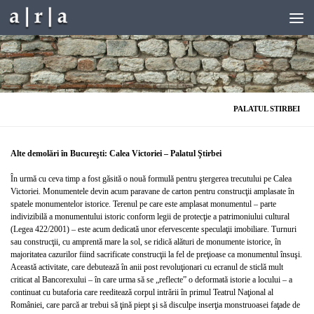
Skip to content
PALATUL STIRBEI
Alte demolări în Bucureşti: Calea Victoriei – Palatul Ştirbei
În urmă cu ceva timp a fost găsită o nouă formulă pentru ştergerea trecutului pe Calea
Victoriei. Monumentele devin acum paravane de carton pentru construcţii amplasate în
spatele monumentelor istorice. Terenul pe care este amplasat monumentul – parte
indivizibilă a monumentului istoric conform legii de protecţie a patrimoniului cultural
(Legea 422/2001) – este acum dedicată unor efervescente speculaţii imobiliare. Turnuri
sau construcţii, cu amprentă mare la sol, se ridică alături de monumente istorice, în
majoritatea cazurilor fiind sacrificate construcţii la fel de preţioase ca monumentul însuşi.
Această activitate, care debutează în anii post revoluţionari cu ecranul de sticlă mult
criticat al Bancorexului – în care urma să se „reflecte” o deformată istorie a locului – a
continuat cu butaforia care reeditează corpul intrării în primul Teatrul Naţional al
României, care parcă ar trebui să ţină piept şi să disculpe inserţia monstruoasei faţade de