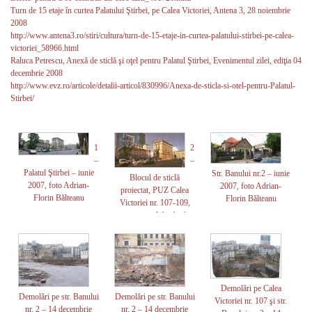
Turn de 15 etaje în curtea Palatului Ştirbei, pe Calea Victoriei, Antena 3, 28 noiembrie
2008
http://www.antena3.ro/stiri/cultura/turn-de-15-etaje-in-curtea-palatului-stirbei-pe-calea-
victoriei_58966.html
Raluca Petrescu, Anexă de sticlă şi oţel pentru Palatul Ştirbei, Evenimentul zilei, ediţia 04
decembrie 2008
http://www.evz.ro/articole/detalii-articol/830996/Anexa-de-sticla-si-otel-pentru-Palatul-
Stirbei/
1
2
–
–
Palatul Ştirbei – iunie
Str. Banului nr.2 – iunie
Blocul de sticlă
2007, foto Adrian-
2007, foto Adrian-
proiectat, PUZ Calea
Florin Bălteanu
Florin Bălteanu
Victoriei nr. 107-109,
proiectant Westforth
Architecture, Şedinţele
Comisiei Tehnice de
Urbanism şi Amenajarea
Teritoriului a Primăriei
Bucureşti, Arhitecţii şi
Demolări pe Calea
Bucureştiul nr. 19.
Demolări pe str. Banului
Demolări pe str. Banului
Victoriei nr. 107 şi str.
nr. 2 – 14 decembrie
nr. 2 – 14 decembrie