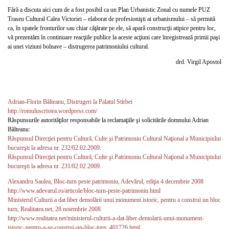
Fără a discuta aici cum de a fost posibil ca un Plan Urbanistic Zonal cu numele PUZ
Traseu Cultural Calea Victoriei – elaborat de profesionişti ai urbanismului – să permită
ca, în spatele fronturilor sau chiar căţărate pe ele, să apară construcţii atipice pentru loc,
vă prezentăm în continuare reacţiile publice la aceste acţiuni care înregistrează primii paşi
ai unei viziuni bolnave – distrugerea patrimoniului cultural.
drd. Virgil Apostol
Adrian-Florin Bălteanu, Distrugeri la Palatul Stirbei
http://romuluscristea.wordpress.com/
Răspunsurile autorităţilor responsabile la reclamaţiile şi solicitările domnului Adrian
Bălteanu:
Răspunsul Direcţiei pentru Cultură, Culte şi Patrimoniu Cultural Naţional a Municipiului
bucureşti la adresa nr. 232/02.02.2009.
Răspunsul Direcţiei pentru Cultură, Culte şi Patrimoniu Cultural Naţional a Municipiului
bucureşti la adresa nr. 231/02.02.2009.
Alexandru Saulea, Bloc-turn peste patrimoniu, Adevărul, ediţia 4 decembrie 2008
http://www.adevarul.ro/articole/bloc-turn-peste-patrimoniu.html
Ministerul Culturii a dat liber demolării unui monument istoric, pentru a construi un bloc
turn, Realitatea.net, 28 noiembrie 2008
http://www.realitatea.net/ministerul-culturii-a-dat-liber-demolarii-unui-monument-
istoric–pentru-a-se-construi-un-bloc-turn_401726.html