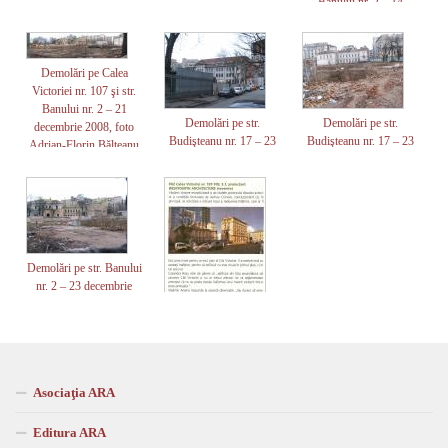
Banului nr. 2 – 14
2008, foto Adrian-
2008, foto Adrian-
decembrie 2008, foto
Florin Bălteanu
Florin Bălteanu
Adrian-Florin Bălteanu
Demolări pe Calea
Victoriei nr. 107 şi str.
Banului nr. 2 – 21
Demolări pe str.
Demolări pe str.
decembrie 2008, foto
Budişteanu nr. 17 – 23
Budişteanu nr. 17 – 23
Adrian-Florin Bălteanu
decembrie 2008, foto
decembrie 2008, foto
Adrian-Florin Bălteanu
Adrian-Florin Bălteanu
Demolări pe str. Banului
nr. 2 – 23 decembrie
2008, foto Adrian-
Florin Bălteanu
Asociaţia ARA
Editura ARA