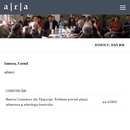
Skip to content
IONESCU, DAN RM
Ionescu, Cornel
arhitect
COMUNICĂRI
Biserica Cretzulescu din Târgovişte. Probleme privind planul,
ara 4/2003
arhitectura şi arheologia bisericiilor