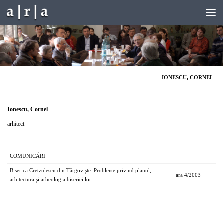
Skip to content
IONESCU, CORNEL
Ionescu, Cornel
arhitect
COMUNICĂRI
Biserica Cretzulescu din Târgovişte. Probleme privind planul,
ara 4/2003
arhitectura şi arheologia bisericiilor