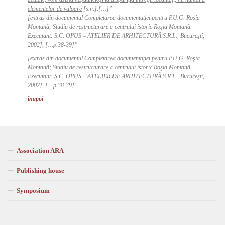
elementelor de valoare
[s.n.]
.[…]”
[extras din documentul Completarea documentaţiei pentru P.U.G. Roşia
Montană; Studiu de restructurare a centrului istoric Roşia Montană.
Executant: S.C. OPUS – ATELIER DE ARHITECTURĂ S.R.L., Bucureşti,
2002], […p.38-39]”
[extras din documentul Completarea documentaţiei pentru P.U.G. Roşia
Montană; Studiu de restructurare a centrului istoric Roşia Montană.
Executant: S.C. OPUS – ATELIER DE ARHITECTURĂ S.R.L., Bucureşti,
2002], […p.38-39]”
înapoi
Association ARA
Publishing house
Symposium