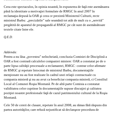
Ceea este spectaculos, în opinia noastră, în expunerea de faţă este asemănarea
până la identitate a motivaţiei formulate de RMGC în anul 2007 în
reclamaţia depusă la OAR şi ceea ce prezintă Ministerul Culturii, recte
ministrul Barbu: „precizările” sale seamănă tot atât de mult cu o „servită”
pregătită de aparatul de propagandă al RMGC pe cât sunt de asemănătoare
textele citate între ele.
Q.E.D.
Addenda:
Pentru a nu lăsa „povestea” neîncheiată, concluzia Comisiei de Disciplină a
OAR a fost contrară calculelor companiei miniere: OAR a constatat pe de o
parte lipsa calităţii procesuale a reclamantei, RMGC: contrar celor afirmate
de RMGC şi repetate întocmai de ministrul Barbu, documentaţiile
menţionate nu au fost realizate în cadrul unei relaţii contractuale cu
compania minieră şi nu au avut ca beneficiar compania minieră, ci Consiliul
Local al Comunei Roşia Montană. Pe de altă parte Comisia a constatat
validitatea celor cuprinse în documentaţiile supuse discuţiei şi calitatea
poziţiei noastre profesionale faţă de cazul patrimoniului cultural de la Roşia
Montană.
Cele 50 de cereri de clasare, repetate în anul 2008, au rămas fără răspuns din
partea autorităţilor, care refuză nejustificat să declanşeze procedura de