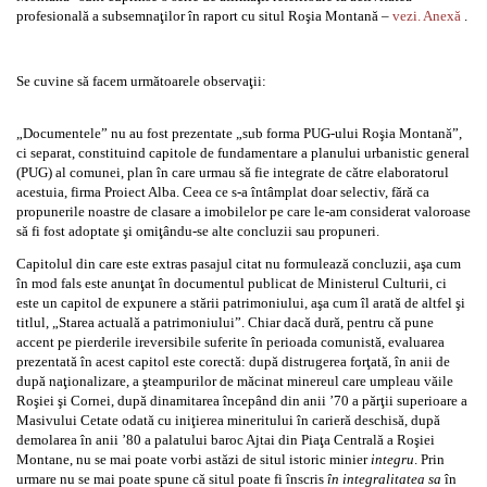
profesională a subsemnaţilor în raport cu situl Roşia Montană –
vezi. Anexă
.
Se cuvine să facem următoarele observaţii:
„Documentele” nu au fost prezentate „sub forma PUG-ului Roşia Montană”,
ci separat, constituind capitole de fundamentare a planului urbanistic general
(PUG) al comunei, plan în care urmau să fie integrate de către elaboratorul
acestuia, firma Proiect Alba. Ceea ce s-a întâmplat doar selectiv, fără ca
propunerile noastre de clasare a imobilelor pe care le-am considerat valoroase
să fi fost adoptate şi omiţându-se alte concluzii sau propuneri.
Capitolul din care este extras pasajul citat nu formulează concluzii, aşa cum
în mod fals este anunţat în documentul publicat de Ministerul Culturii, ci
este un capitol de expunere a stării patrimoniului, aşa cum îl arată de altfel şi
titlul, „Starea actuală a patrimoniului”. Chiar dacă dură, pentru că pune
accent pe pierderile ireversibile suferite în perioada comunistă, evaluarea
prezentată în acest capitol este corectă: după distrugerea forţată, în anii de
după naţionalizare, a şteampurilor de măcinat minereul care umpleau văile
Roşiei şi Cornei, după dinamitarea începând din anii ’70 a părţii superioare a
Masivului Cetate odată cu iniţierea mineritului în carieră deschisă, după
demolarea în anii ’80 a palatului baroc Ajtai din Piaţa Centrală a Roşiei
Montane, nu se mai poate vorbi astăzi de situl istoric minier
integru
. Prin
urmare nu se mai poate spune că situl poate fi înscris
în integralitatea sa
în