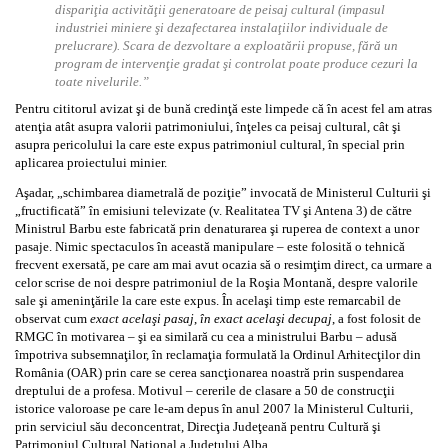
dispariţia activităţii generatoare de peisaj cultural (impasul
industriei miniere şi dezafectarea instalaţiilor individuale de
prelucrare). Scara de dezvoltare a exploatării propuse, fără un
program de intervenţie gradat şi controlat poate produce cezuri la
toate nivelurile.”
Pentru cititorul avizat şi de bună credinţă este limpede că în acest fel am atras
atenţia atât asupra valorii patrimoniului, înţeles ca peisaj cultural, cât şi
asupra pericolului la care este expus patrimoniul cultural, în special prin
aplicarea proiectului minier.
Aşadar, „schimbarea diametrală de poziţie” invocată de Ministerul Culturii şi
„fructificată” în emisiuni televizate (v. Realitatea TV şi Antena 3) de către
Ministrul Barbu este fabricată prin denaturarea şi ruperea de context a unor
pasaje. Nimic spectaculos în această manipulare – este folosită o tehnică
frecvent exersată, pe care am mai avut ocazia să o resimţim direct, ca urmare a
celor scrise de noi despre patrimoniul de la Roşia Montană, despre valorile
sale şi ameninţările la care este expus. În acelaşi timp este remarcabil de
observat cum
exact acelaşi pasaj
,
în exact acelaşi decupaj
, a fost folosit de
RMGC în motivarea – şi ea similară cu cea a ministrului Barbu – adusă
împotriva subsemnaţilor, în reclamaţia formulată la Ordinul Arhitecţilor din
România (OAR) prin care se cerea sancţionarea noastră prin suspendarea
dreptului de a profesa. Motivul – cererile de clasare a 50 de construcţii
istorice valoroase pe care le-am depus în anul 2007 la Ministerul Culturii,
prin serviciul său deconcentrat, Direcţia Judeţeană pentru Cultură şi
Patrimoniul Cultural Naţional a Judeţului Alba.