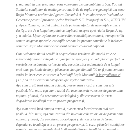
şi mai mult la alterarea unor zone valoroase ale ansamblului urban. Potrivit
Studiului condiţiilor de mediu pentru lucrările de explorare geologică din zona
Roşia Montană realizat de Agraro-Consult S.A. în colaborare cu Institutul de
Cercetare pentru Epurarea Apelor Reziduale S.C. Prospecţiuni S.A., ICECHIM
şi Apele Române, mediul ambiant este puternic afectat de activităţile miniere
desfăşurate de-a lungul timpului cu implicaţii asupra apei râului Roşia, Arieş
şi a solului. Lipsa legăturilor rutiere dintre localităţile comunei, transportul în
comun asigurat sporadic, condiţiile economice precare contribuie la izolarea
comunei Roşia Montană de contextul economico-social naţional.
Cum valoarea sitului rezidă în organicitatea rezultată din modul unic de
intercondiţionare a reliefului cu funcţiunile specifice şi cu adaptarea perfectă a
rezolvărilor urbanistic-arhitecturale, caracteristici sedimentate de-a lungul
unei mari perioade de timp, păstrarea situaţiei din anii ’50 ar fi putut conduce
astăzi la înscrierea cu succes a localităţii Roşia Montană
în integralitatea ei
[s.n.]
ca un sit clasat în categoria «peisajelor culturale».
Aşa cum arată însă situaţia actuală, o asemenea încadrare nu mai este
posibilă. Mai mult, aşa cum rezultă din inventarierile valorilor de patrimoniu
naţional şi local, din cercetarea sociologică şi din cercetarea de teren,
degradarea localităţii este un proces progresiv şi,
Aşa cum arată însă situaţia actuală, o asemenea încadrare nu mai este
posibilă. Mai mult, aşa cum rezultă din inventarierile valorilor de patrimoniu
naţional şi local, din cercetarea sociologică şi din cercetarea de teren,
degradarea localităţii este un proces progresiv şi,
în cazul păstrării condiţiilor
actuale, vom asista neputincioşi la dispariţia întregii localităţi, nu numai a