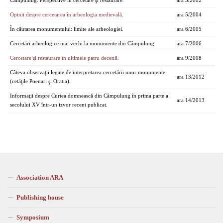
Câmpulung. Perspective în cercetare şi restaurare.
ara 3/2002
Opinii despre cercetarea în arheologia medievală
.
ara 5/2004
În căutarea monumentului: limite ale arheologiei.
ara 6/2005
Cercetări arheologice mai vechi la monumente din Câmpulung.
ara 7/2006
Cercetare şi restaurare în ultimele patru decenii.
ara 9/2008
Câteva observaţii legate de interpretarea cercetării unor monumente
ara 13/2012
(cetăţile Poenari şi Oratia).
Informaţii despre Curtea domnească din Câmpulung în prima parte a
ara 14/2013
secolului XV într-un izvor recent publicat.
Association ARA
Publishing house
Symposium