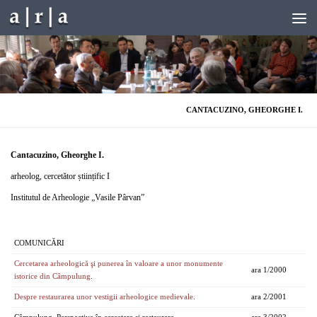
Skip to content
CANTACUZINO, GHEORGHE I.
Cantacuzino, Gheorghe I.
arheolog, cercetător științific I
Institutul de Arheologie „Vasile Pârvan”
COMUNICĂRI
Cercetarea arheologică şi punerea în valoare a unor monumente
ara 1/2000
istorice din Câmpulung
.
Despre restaurarea unor vestigii arheologice medievale
.
ara 2/2001