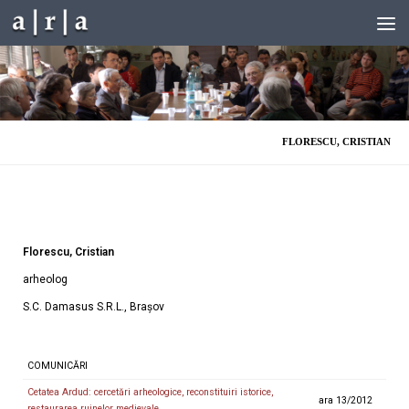
Skip to content
FLORESCU, CRISTIAN
Florescu, Cristian
arheolog
S.C. Damasus S.R.L., Brașov
COMUNICĂRI
Cetatea Ardud: cercetări arheologice, reconstituiri istorice,
ara 13/2012
restaurarea ruinelor medievale