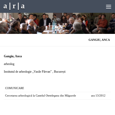
Skip to content
GANGIU, ANCA
Gangiu, Anca
arheolog
Institutul de arheologie „Vasile Pârvan” , București
COMUNICARE
Cercetarea arheologică la Castelul Oteteleşanu din Măgurele
ara 13/2012