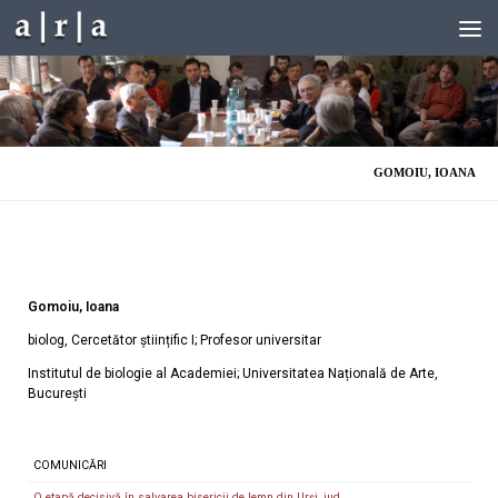
Skip to content
GOMOIU, IOANA
Gomoiu, Ioana
biolog, Cercetător științific I; Profesor universitar
Institutul de biologie al Academiei; Universitatea Națională de Arte,
București
COMUNICĂRI
O etapă decisivă în salvarea bisericii de lemn din Urși, jud.