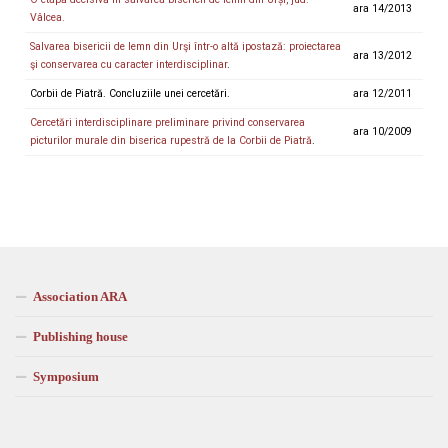
ara 14/2013
Vâlcea.
Salvarea bisericii de lemn din Urşi într-o altă ipostază: proiectarea
ara 13/2012
şi conservarea cu caracter interdisciplinar
.
Corbii de Piatră. Concluziile unei cercetări.
ara 12/2011
Cercetări interdisciplinare preliminare privind conservarea
ara 10/2009
picturilor murale din biserica rupestră de la Corbii de Piatră
.
Association ARA
Publishing house
Symposium