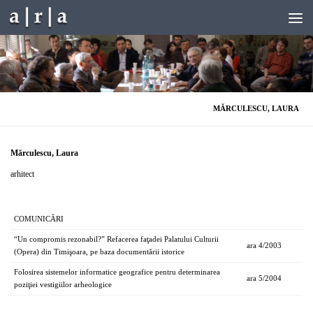
Skip to content
MĂRCULESCU, LAURA
Mărculescu, Laura
arhitect
COMUNICĂRI
“Un compromis rezonabil?” Refacerea faţadei Palatului Culturii
ara 4/2003
(Opera) din Timişoara, pe baza documentării istorice
Folosirea sistemelor informatice geografice pentru determinarea
ara 5/2004
poziţiei vestigiilor arheologice