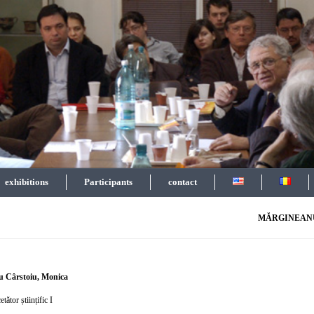
exhibitions
Participants
contact
MĂRGINEANU
 Cârstoiu, Monica
etător științific I