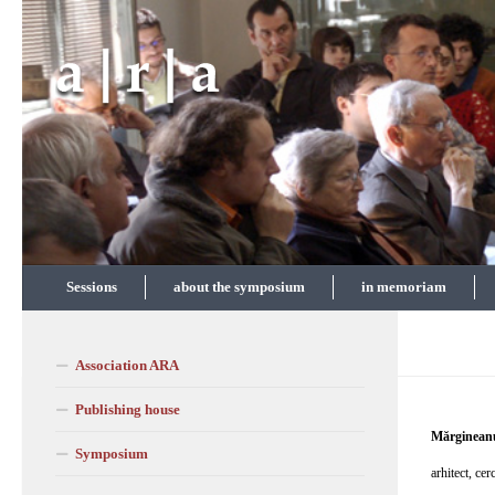
Skip to content
Sessions
about the symposium
in memoriam
Association ARA
Publishing house
Mărgineanu
Symposium
arhitect, cerc