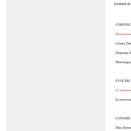
Institutul d
COMUNIC
Restaurarea
Cetatea Zân
Dispariţia 
Metrologia
EVOCĂRI
In memori
In memori
LANSARE
Dinu Anto