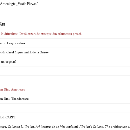
e Arheologie „Vasile Pârvan”
ĂRI
 în dificultate. Două cazuri de excepţie din arhitectura greacă
elor. Despre ziduri
lentă. Cazul împrejmuirii de la Ostrov
, un coşmar?
am Dinu Antonescu
am Dinu Theodorescu
 DE CARTE
nescu,
Columna lui Traian. Arhitectura de pe friza sculptată / Trajan’s Column. The architecture o