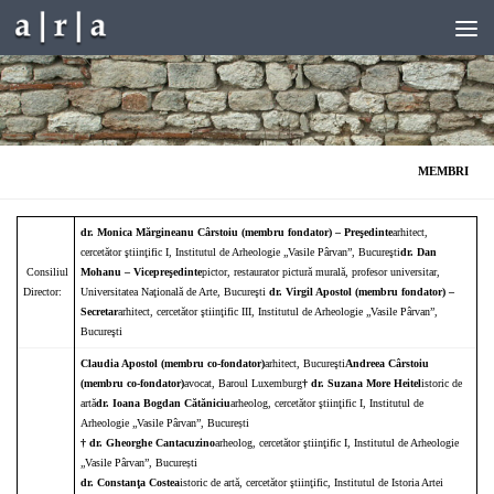
Skip to content
MEMBRI
dr. Monica Mărgineanu Cârstoiu (membru fondator) – Preşedinte
arhitect,
cercetător ştiinţific I, Institutul de Arheologie „Vasile Pârvan”, Bucureşti
dr. Dan
Consiliul
Mohanu
– Vicepreşedinte
pictor, restaurator pictură murală, profesor universitar,
Director:
Universitatea Naţională de Arte, Bucureşti
dr. Virgil Apostol (membru fondator) –
Secretar
arhitect, cercetător ştiinţific III, Institutul de Arheologie „Vasile Pârvan”,
Bucureşti
Claudia Apostol (membru co-fondator)
arhitect, Bucureşti
Andreea Cârstoiu
(membru co-fondator)
avocat, Baroul Luxemburg
† dr. Suzana More Heitel
istoric de
artă
dr. Ioana Bogdan Cătăniciu
arheolog, cercetător ştiinţific I, Institutul de
Arheologie „Vasile Pârvan”, București
† dr. Gheorghe Cantacuzino
arheolog, cercetător ştiinţific I, Institutul de Arheologie
„Vasile Pârvan”, București
dr. Constanţa Costea
istoric de artă, cercetător ştiinţific, Institutul de Istoria Artei