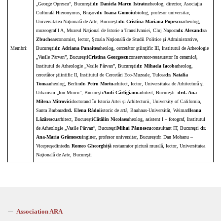
„George Oprescu”, Bucureşti
dr. Daniela Marcu Istrate
arheolog, director, Asociaţia
Culturală Hieronymus, Braşov
dr. Ioana Gomoiu
biolog, profesor universitar,
Universitatea Națională de Arte, București
dr. Cristina Mariana Popescu
arheolog,
muzeograf I A, Muzeul Naţional de Istorie a Transilvaniei, Cluj Napoca
dr. Alexandra
Zbuchea
economist, lector, Şcoala Naţională de Studii Politice şi Administrative,
Membri:
Bucureşti
dr. Adriana Panaite
arheolog, cercetător ştiinţific III, Institutul de Arheologie
„Vasile Pârvan”, Bucureşti
Cristina Georgescu
conservator-restaurator în ceramică,
Institutul de Arheologie „Vasile Pârvan”, Bucureşti
dr. Mihaela Iacob
arheolog,
cercetător ştiintific II, Institutul de Cercetări Eco-Muzeale, Tulcea
dr. Natalia
Toma
arheolog, Berlin
dr. Petru Mortu
arhitect, lector, Universitatea de Arhitectură şi
Urbanism „Ion Mincu”, Bucureşti
Andi Cârligianu
arhitect, București
drd. Ana
Milena Mitrovici
doctorand în Istoria Artei și Arhitecturii, University of California,
Santa Barbara
drd. Elena Rădoi
istoric de artă, Bauhaus-Universität, Weimar
Ileana
Lăzărescu
arhitect, București
Cătălin Nicolae
arheolog, asistent I – fotograf, Institutul
de Arheologie „Vasile Pârvan”, Bucureşti
Mihai Păunescu
consultant IT, Bucureşti
dr.
Ana-Maria Grămescu
inginer, profesor universitar, Bucureștdr. Dan Mohanu –
Vicepreşedinte
dr. Romeo Gheorghiță
restaurator pictură murală, lector, Universitatea
Naţională de Arte, Bucureşti
Association ARA