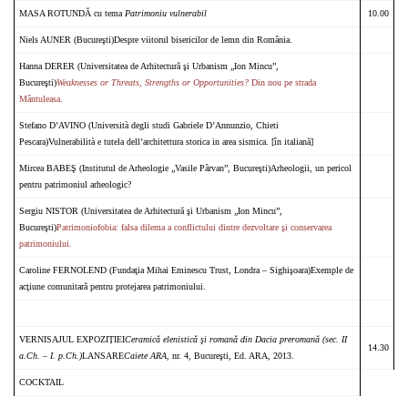
MASA ROTUNDĂ cu tema
Patrimoniu vulnerabil
10.00
Niels AUNER (Bucureşti)Despre viitorul bisericilor de lemn din România.
Hanna DERER (Universitatea de Arhitectură şi Urbanism „Ion Mincu”,
Bucureşti)
Weaknesses or Threats, Strengths or Opportunities?
Din nou pe strada
Mântuleasa.
Stefano D’AVINO (Università degli studi Gabriele D’Annunzio, Chieti
Pescara)Vulnerabilità e tutela dell’architettura storica in area sismica. [în italiană]
Mircea BABEŞ (Institutul de Arheologie „Vasile Pârvan”, Bucureşti)Arheologii, un pericol
pentru patrimoniul arheologic?
Sergiu NISTOR (Universitatea de Arhitectură şi Urbanism „Ion Mincu”,
Bucureşti)
Patrimoniofobia: falsa dilema a conflictului dintre dezvoltare şi conservarea
patrimoniului.
Caroline FERNOLEND (Fundaţia Mihai Eminescu Trust, Londra – Sighişoara)Exemple de
acţiune comunitară pentru protejarea patrimoniului.
VERNISAJUL EXPOZIȚIEI
Ceramică elenistică şi romană din Dacia preromană (sec. II
14.30
a.Ch. – I. p.Ch.)
LANSARE
Caiete ARA
, nr. 4, Bucureşti, Ed. ARA, 2013.
COCKTAIL