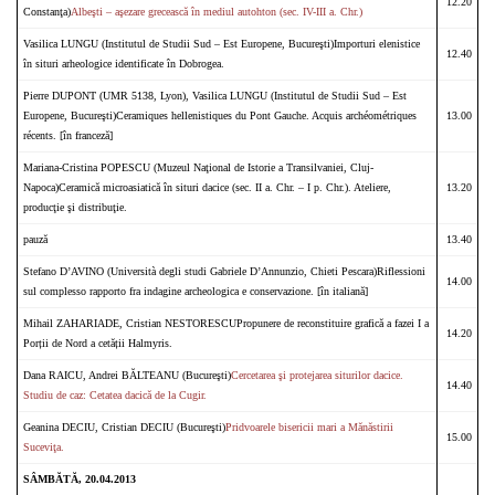
12.20
Constanţa)
Albeşti – aşezare grecească în mediul autohton (sec. IV-III a. Chr.)
Vasilica LUNGU (Institutul de Studii Sud – Est Europene, Bucureşti)Importuri elenistice
12.40
în situri arheologice identificate în Dobrogea.
Pierre DUPONT (UMR 5138, Lyon), Vasilica LUNGU (Institutul de Studii Sud – Est
Europene, Bucureşti)Ceramiques hellenistiques du Pont Gauche. Acquis archéométriques
13.00
récents. [în franceză]
Mariana-Cristina POPESCU (Muzeul Naţional de Istorie a Transilvaniei, Cluj-
Napoca)Ceramică microasiatică în situri dacice (sec. II a. Chr. – I p. Chr.). Ateliere,
13.20
producţie şi distribuţie.
pauză
13.40
Stefano D’AVINO (Università degli studi Gabriele D’Annunzio, Chieti Pescara)Riflessioni
14.00
sul complesso rapporto fra indagine archeologica e conservazione. [în italiană]
Mihail ZAHARIADE, Cristian NESTORESCUPropunere de reconstituire grafică a fazei I a
14.20
Porții de Nord a cetății Halmyris.
Dana RAICU, Andrei BĂLTEANU (Bucureşti)
Cercetarea şi protejarea siturilor dacice.
14.40
Studiu de caz: Cetatea dacică de la Cugir.
Geanina DECIU, Cristian DECIU (Bucureşti)
Pridvoarele bisericii mari a Mănăstirii
15.00
Suceviţa.
SÂMBĂTĂ, 20.04.2013