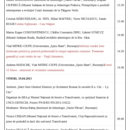
CIUPERCĂ (Muzeul Judeţean de Istorie şi Arheologie Prahova, Ploieşti)Spre o posibilă
13.20
reinterpretare a evoluţiei Curţii domneşti de la Târgşoru Vechi.
Cristian MĂRUNŢEANU, Al. NITS, Mihai MAFTEIU, Victor NICULESCU, Sanda
13.40
BUGIU
Cetatea Sighișoara – Casa Wagner.
Marius Eugen CONSTANTINESCU, Cătălin Constantin DINU, Gabriel STĂICUŢ
14.00
(Muzeul Judeţean Buzău, Buzău)Cercetările arheologice de la Rm. Sărat
Vlad MITRIC-CIUPE (Universitatea „Spiru Haret”, Bucureşti)
Arhitecţi români între
închisoare politică şi practică profesională în timpul regimului comunist. Prezentare
14.20
generală şi scurt studiu de caz – Virgil Antonescu.
Andreea MATACHE, Vlad MITRIC-CIUPE (Universitatea „Spiru Haret”, Bucureşti)
Fortul
14.40
13 Jilava – memorial al victimelor comunismului.
VINERI, 19.04.2013
Atelierul „Dacii între Orientul Elenistic şi Occidentul Roman în secolele II a. Chr. – I p.
Chr.”
Organizat de ARA şi Muzeul Naţional de Istorie a Transilvaniei, cu sprijinul financiar al
CNCS-UEFISCDI, Proiect PN-II-RU-PD-2011-3-0122.
Moderator: Mircea Babeş (Institutul de Arheologie „Vasile Pârvan”, Bucureşti)
Viorica CRIŞAN (Muzeul Naţional de Istorie a Transilvaniei, Cluj-Napoca)Accesorii şi
09.00
piese de podoabă la dacii din sud-estul Transilvaniei
Emilian TELEAGĂ (Institutul de Arheologie „Vasile Pârvan”, Bucureşti)Mormintele cu