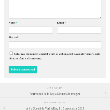
Nume
*
Email
*
Site web
Salvează-mi numele, emailul și site-ul web în acest navigator pentru data
viitoare când o să comentez.
NEXT STORY
Patrimoniul de la Roşia Montană în imagini
PREVIOUS STORY
A 8-a Şcoală de Vară ARA, 1-15 septembrie 2013