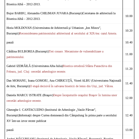
Biserica Albă – 2012-2013.
Bujor BARBU, Alexandra CHILIMAN JUVARA (Bucureşti)Cercetarea de arhitectură la
10.00
Biserica Albă – 2012-2013.
Horia MOLDOVAN (Universitatea de Arhitectură şi Urbanism „Ion Mincu”,
10.20
Bucureşti)
Reconsiderarea patrimoniului arhitectural al secolului al XIX-lea: cazul Arnota.
pauză
10.40
Cătălina BULBOREA (Bucureşti)
Trei conace. Mecanisme de vulnerabilizare a
11.00
patrimoniului.
Gabriel IZDRĂILĂ (Universitatea Alba Iulia)
Biserica ortodoxă Sfânta Paraschiva din
11.20
Feleacu, jud. Cluj: cercetări arheologice recente.
Dan MOHANU, Ioana GOMOIU, Ana CHIRICUŢĂ, Viorel ALBU (Universitatea Naţională
11.40
de Arte, Bucureşti)
O etapă decisivă în salvarea bisericii de lemn din Urși, jud. Vâlcea.
Daniela MARCU ISTRATE (Braşov)
Despre începuturile oraşului Braşov în lumina unor
12.00
cercetări arheologice recente.
Gheorghe I. CANTACUZINO (Institutul de Arheologie „Vasile Pârvan”,
Bucureşti)Informaţii despre Curtea domnească din Câmpulung în prima parte a secolului
12.40
XV într-un izvor recent publicat
pauză
13.00
Andrei MĂGUREANU (Institutul de Arheologie „Vasile Pârvan”, Bucureşti), Bogdan