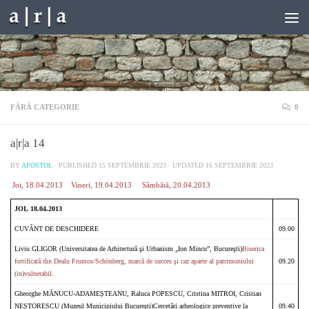
Skip to content
FĂRĂ CATEGORIE
0
a|r|a 14
BY
APOSTOL
· PUBLISHED
15 SEPTEMBRIE 2023
· UPDATED
16 SEPTEMBRIE 2023
Joi, 18.04.2013
Vineri, 19.04.2013
Sâmbătă, 20.04.2013
JOI, 18.04.2013
CUVÂNT DE DESCHIDERE
09.00
Liviu GLIGOR (Universitatea de Arhitectură şi Urbanism „Ion Mincu”, Bucureşti)
Biserica
fortificată din Dealu Frumos/Schönberg, marcă de succes şi caz aparte al patrimoniului
09.20
(in)vulnerabil.
Gheorghe MĂNUCU-ADAMEȘTEANU, Raluca POPESCU, Cristina MITROI, Cristian
NESTORESCU (Muzeul Municipiului Bucureşti)Cercetări arheologice preventive la
09.40