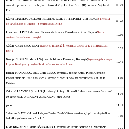
arme din perioada La-Tene Mijlociu târziu (C2) şi La-Tene Târziu (D) din zona Porţilor de
09.20
Fier
Răzvan MATEESCU (Muzeul Naţional de Istorie a Transilvaniei, Cluj-Napoca)
Sanctuarul
09.40
de la Grădiştea de Munte – Sarmizegetusa Regia.
Luca-Paul PUPEZĂ (Muzeul National de Istorie a Transilvaniei, Cluj Napoca)
Murus
10.00
dacicus
: imitaţie sau inovaţie?
Cătălin CRISTESCU (Deva)
Tradiţie şi influenţă în ceramica dacică de la Sarmizegetusa
10.20
Regia.
George TROHANI (Muzeul Naţional de Istorie a României, Bucureşti)
Aşezarea getică de pe
10.40
Popina Borduşani şi legăturile ei cu lumea înconjurătoare.
Dragoş MĂNDESCU, Ion DUMITRESCU (Muzeul Judeţean Argeş, Piteşti)Contacte
interculturale ale lumii elenistice și romane cu spațiul geto-dac surprinse în situl de la
11.00
Cetățeni.
Cristinel PLANTOS (Alba Iulia)Produse şi imitaţii din mediul elenistic şi roman în centrul
11.20
de putere dacic de la Craiva „Piatra Craivii” (jud. Alba).
pauză
11.40
Sebastian MATEI (Muzeul Judeţean Buzău, Buzău)Câteva consideraţii privind răspândirea
12.00
bolurilor getice cu decor în relief.
Livia BUZOIANU, Maria BĂRBULESCU (Muzeul de Istorie Naţională şi Arheologie,